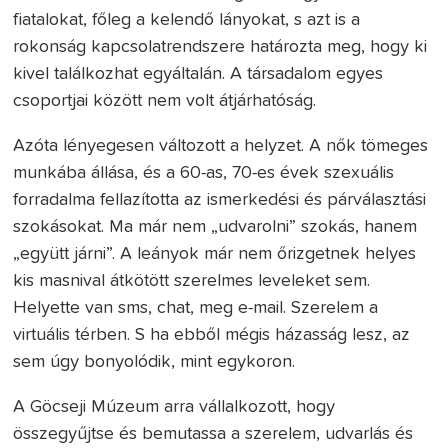
fiatalokat, főleg a kelendő lányokat, s azt is a
rokonság kapcsolatrendszere határozta meg, hogy ki
kivel találkozhat egyáltalán. A társadalom egyes
csoportjai között nem volt átjárhatóság.
Azóta lényegesen változott a helyzet. A nők tömeges
munkába állása, és a 60-as, 70-es évek szexuális
forradalma fellazította az ismerkedési és párválasztási
szokásokat. Ma már nem „udvarolni” szokás, hanem
„együtt járni”. A leányok már nem őrizgetnek helyes
kis masnival átkötött szerelmes leveleket sem.
Helyette van sms, chat, meg e-mail. Szerelem a
virtuális térben. S ha ebből mégis házasság lesz, az
sem úgy bonyolódik, mint egykoron.
A Göcseji Múzeum arra vállalkozott, hogy
összegyűjtse és bemutassa a szerelem, udvarlás és