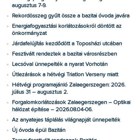
augusztus 7-9.
Rekordösszeg gyűlt össze a bazitai óvoda javára
Energiafogyasztási korlátozásokról döntött az
önkormányzat
Járdafelújítás kezdődött a Toposházi utcában
Fesztivált rendeztek a bazitai városrészben
Lecsóval ünnepelték a nyarat Vorhotán
Útlezárások a hétvégi Triatlon Verseny miatt
Hétvégi programajánló Zalaegerszegen: 2026.
július 31 – augusztus 2.
Forgalomkorlátozások Zalaegerszegen – Optikai
hálózat építése – 2026.08.04-06.
Az anyatejes táplálás világnapját ünnepelték
Új óvoda épül Bazitán