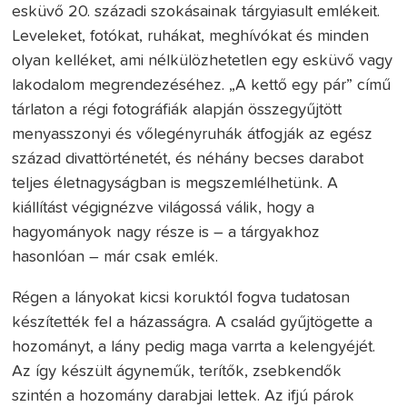
esküvő 20. századi szokásainak tárgyiasult emlékeit.
Leveleket, fotókat, ruhákat, meghívókat és minden
olyan kelléket, ami nélkülözhetetlen egy esküvő vagy
lakodalom megrendezéséhez. „A kettő egy pár” című
tárlaton a régi fotográfiák alapján összegyűjtött
menyasszonyi és vőlegényruhák átfogják az egész
század divattörténetét, és néhány becses darabot
teljes életnagyságban is megszemlélhetünk. A
kiállítást végignézve világossá válik, hogy a
hagyományok nagy része is – a tárgyakhoz
hasonlóan – már csak emlék.
Régen a lányokat kicsi koruktól fogva tudatosan
készítették fel a házasságra. A család gyűjtögette a
hozományt, a lány pedig maga varrta a kelengyéjét.
Az így készült ágyneműk, terítők, zsebkendők
szintén a hozomány darabjai lettek. Az ifjú párok