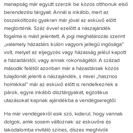
manapság már együtt szerzik be közös otthonuk első
berendezési tárgyait. Annál is inkább, mert az
összeköltözés gyakran már jóval az esküvő előtt
megtörténik. Száz évvel ezelőtt a nászajándék
fogalma is mást jelentett. A jogi meghatározás szerint
„valamely házastárs külön vagyoni jellegű ingósága”
volt, melyet az eljegyzés vagy házasság jeléül kapott
a házastárstól, vagy annak rokonságától. A század
második felétől azonban már a házastársak közös
tulajdonát jelenti a nászajándék, s mivel „hasznos
holmikkal” már az esküvő előtt is rendelkeznek a
párok, egyre inkább dísztárgyakat, egzotikus
utazásokat kapnak ajándékba a vendégseregtől.
Ha már vendégekről esik szó, kiderül, hogy vannak
dolgok, amik sosem változnak: az esküvőre és
lakodalomba invitáló színes, díszes meghívók