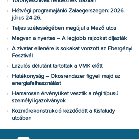
Toronyfesztivált rendeznek Bazitán
Hétvégi programajánló Zalaegerszegen: 2026.
július 24-26.
Teljes szélességében megújul a Mező utca
Megvan a nyertes – A legjobb rajzokat díjazták
A zivatar ellenére is sokakat vonzott az Ebergényi
Fesztivál
Lazulós délutánt tartottak a VMK előtt
Hatékonyság – Okosrendszer figyeli majd az
energiafelhasználást
Hamarosan érvényüket vesztik a régi típusú
személyi igazolványok
Közműrekonstrukció kezdődött a Kisfaludy
utcában