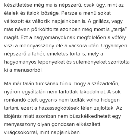
készíttetése még ma is népszerű, csak úgy, mint az
ételek és italok bősége. Persze a menü sokat
változott és változik napjainkban is. A grillázs, vagy
más néven pörkölttorta azonban még most is „tartja”
magát. Ezt a hagyományoknak megfelelően a vőfély
viszi a mennyasszony elé a vacsora után. Ugyanilyen
népszerű a fehér, emeletes torta is, mely a
hagyományos lepényeket és süteményeket szorította
ki a menüsorból.
Ma már talán furcsának tűnik, hogy a századelőn,
nyáron egyáltalán nem tartottak lakodalmat. A sok
romlandó ételt ugyanis nem tudták volna hidegen
tartani, ezért a házasságkötések télen zajlottak. Az
időjárás miatt azonban nem büszkélkedhetett egy
menyasszony olyan gondosan elkészített
virágcsokorral, mint napjainkban.