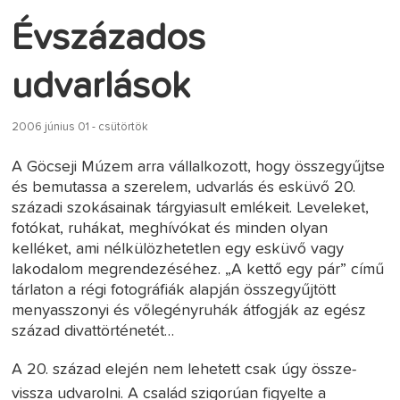
Évszázados
udvarlások
2006 június 01 - csütörtök
A Göcseji Múzem arra vállalkozott, hogy összegyűjtse
és bemutassa a szerelem, udvarlás és esküvő 20.
századi szokásainak tárgyiasult emlékeit. Leveleket,
fotókat, ruhákat, meghívókat és minden olyan
kelléket, ami nélkülözhetetlen egy esküvő vagy
lakodalom megrendezéséhez. „A kettő egy pár” című
tárlaton a régi fotográfiák alapján összegyűjtött
menyasszonyi és vőlegényruhák átfogják az egész
század divattörténetét…
A 20. század elején nem lehetett csak úgy össze-
vissza udvarolni. A család szigorúan figyelte a