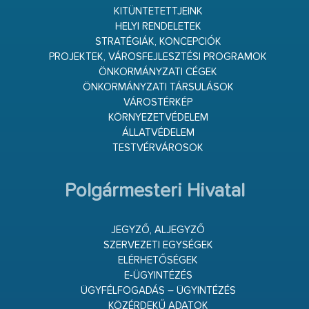
KITÜNTETETTJEINK
HELYI RENDELETEK
STRATÉGIÁK, KONCEPCIÓK
PROJEKTEK, VÁROSFEJLESZTÉSI PROGRAMOK
ÖNKORMÁNYZATI CÉGEK
ÖNKORMÁNYZATI TÁRSULÁSOK
VÁROSTÉRKÉP
KÖRNYEZETVÉDELEM
ÁLLATVÉDELEM
TESTVÉRVÁROSOK
Polgármesteri Hivatal
JEGYZŐ, ALJEGYZŐ
SZERVEZETI EGYSÉGEK
ELÉRHETŐSÉGEK
E-ÜGYINTÉZÉS
ÜGYFÉLFOGADÁS – ÜGYINTÉZÉS
KÖZÉRDEKŰ ADATOK