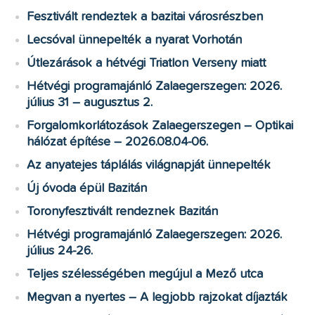
Fesztivált rendeztek a bazitai városrészben
Lecsóval ünnepelték a nyarat Vorhotán
Útlezárások a hétvégi Triatlon Verseny miatt
Hétvégi programajánló Zalaegerszegen: 2026.
július 31 – augusztus 2.
Forgalomkorlátozások Zalaegerszegen – Optikai
hálózat építése – 2026.08.04-06.
Az anyatejes táplálás világnapját ünnepelték
Új óvoda épül Bazitán
Toronyfesztivált rendeznek Bazitán
Hétvégi programajánló Zalaegerszegen: 2026.
július 24-26.
Teljes szélességében megújul a Mező utca
Megvan a nyertes – A legjobb rajzokat díjazták