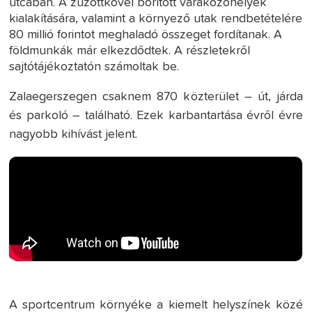
utcában. A zúzottkővel borított várakozóhelyek
kialakítására, valamint a környező utak rendbetételére
80 millió forintot meghaladó összeget fordítanak. A
földmunkák már elkezdődtek. A részletekről
sajtótájékoztatón számoltak be.
Zalaegerszegen csaknem 870 közterület – út, járda
és parkoló – található. Ezek karbantartása évről évre
nagyobb kihívást jelent.
A sportcentrum környéke a kiemelt helyszínek közé