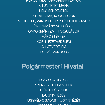
NEMZETISÉGI ÖNKORMÁNYZATOK
KITÜNTETETTJEINK
HELYI RENDELETEK
STRATÉGIÁK, KONCEPCIÓK
PROJEKTEK, VÁROSFEJLESZTÉSI PROGRAMOK
ÖNKORMÁNYZATI CÉGEK
ÖNKORMÁNYZATI TÁRSULÁSOK
VÁROSTÉRKÉP
KÖRNYEZETVÉDELEM
ÁLLATVÉDELEM
TESTVÉRVÁROSOK
Polgármesteri Hivatal
JEGYZŐ, ALJEGYZŐ
SZERVEZETI EGYSÉGEK
ELÉRHETŐSÉGEK
E-ÜGYINTÉZÉS
ÜGYFÉLFOGADÁS – ÜGYINTÉZÉS