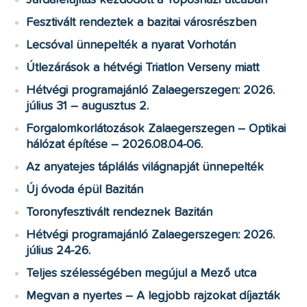
Járdafelújítás kezdődött a Toposházi utcában
Fesztivált rendeztek a bazitai városrészben
Lecsóval ünnepelték a nyarat Vorhotán
Útlezárások a hétvégi Triatlon Verseny miatt
Hétvégi programajánló Zalaegerszegen: 2026.
július 31 – augusztus 2.
Forgalomkorlátozások Zalaegerszegen – Optikai
hálózat építése – 2026.08.04-06.
Az anyatejes táplálás világnapját ünnepelték
Új óvoda épül Bazitán
Toronyfesztivált rendeznek Bazitán
Hétvégi programajánló Zalaegerszegen: 2026.
július 24-26.
Teljes szélességében megújul a Mező utca
Megvan a nyertes – A legjobb rajzokat díjazták