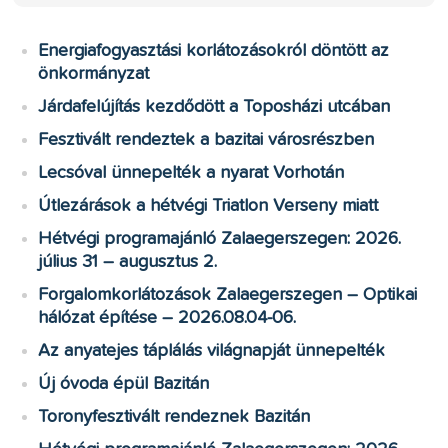
Energiafogyasztási korlátozásokról döntött az
önkormányzat
Járdafelújítás kezdődött a Toposházi utcában
Fesztivált rendeztek a bazitai városrészben
Lecsóval ünnepelték a nyarat Vorhotán
Útlezárások a hétvégi Triatlon Verseny miatt
Hétvégi programajánló Zalaegerszegen: 2026.
július 31 – augusztus 2.
Forgalomkorlátozások Zalaegerszegen – Optikai
hálózat építése – 2026.08.04-06.
Az anyatejes táplálás világnapját ünnepelték
Új óvoda épül Bazitán
Toronyfesztivált rendeznek Bazitán