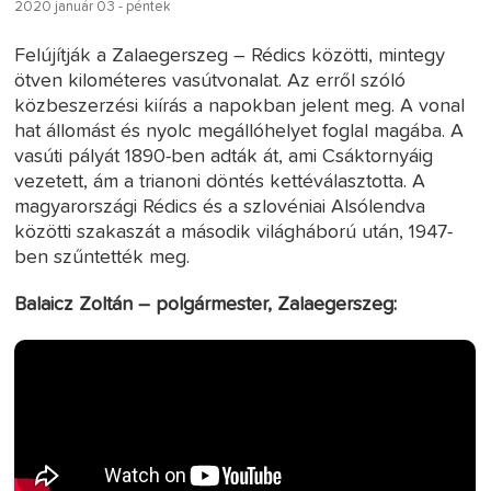
2020 január 03 - péntek
Felújítják a Zalaegerszeg – Rédics közötti, mintegy
ötven kilométeres vasútvonalat. Az erről szóló
közbeszerzési kiírás a napokban jelent meg. A vonal
hat állomást és nyolc megállóhelyet foglal magába. A
vasúti pályát 1890-ben adták át, ami Csáktornyáig
vezetett, ám a trianoni döntés kettéválasztotta. A
magyarországi Rédics és a szlovéniai Alsólendva
közötti szakaszát a második világháború után, 1947-
ben szűntették meg.
Balaicz Zoltán – polgármester, Zalaegerszeg: