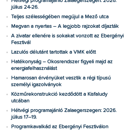
Hétvégi programajánló Zalaegerszegen: 2026.
július 24-26.
Teljes szélességében megújul a Mező utca
Megvan a nyertes – A legjobb rajzokat díjazták
A zivatar ellenére is sokakat vonzott az Ebergényi
Fesztivál
Lazulós délutánt tartottak a VMK előtt
Hatékonyság – Okosrendszer figyeli majd az
energiafelhasználást
Hamarosan érvényüket vesztik a régi típusú
személyi igazolványok
Közműrekonstrukció kezdődött a Kisfaludy
utcában
Hétvégi programajánló Zalaegerszegen: 2026.
július 17–19.
Programkavalkád az Ebergényi Fesztiválon