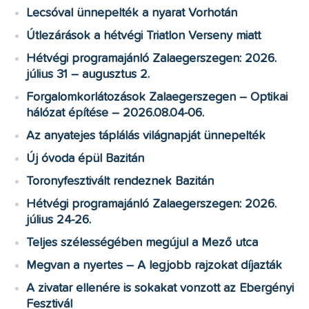
Lecsóval ünnepelték a nyarat Vorhotán
Útlezárások a hétvégi Triatlon Verseny miatt
Hétvégi programajánló Zalaegerszegen: 2026.
július 31 – augusztus 2.
Forgalomkorlátozások Zalaegerszegen – Optikai
hálózat építése – 2026.08.04-06.
Az anyatejes táplálás világnapját ünnepelték
Új óvoda épül Bazitán
Toronyfesztivált rendeznek Bazitán
Hétvégi programajánló Zalaegerszegen: 2026.
július 24-26.
Teljes szélességében megújul a Mező utca
Megvan a nyertes – A legjobb rajzokat díjazták
A zivatar ellenére is sokakat vonzott az Ebergényi
Fesztivál