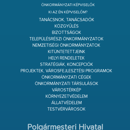
ÖNKORMÁNYZATI KÉPVISELŐK
KI AZ ÉN KÉPVISELŐM?
TANÁCSNOK, TANÁCSADÓK
KÖZGYŰLÉS
BIZOTTSÁGOK
TELEPÜLÉSRÉSZI ÖNKORMÁNYZATOK
NEMZETISÉGI ÖNKORMÁNYZATOK
KITÜNTETETTJEINK
HELYI RENDELETEK
STRATÉGIÁK, KONCEPCIÓK
PROJEKTEK, VÁROSFEJLESZTÉSI PROGRAMOK
ÖNKORMÁNYZATI CÉGEK
ÖNKORMÁNYZATI TÁRSULÁSOK
VÁROSTÉRKÉP
KÖRNYEZETVÉDELEM
ÁLLATVÉDELEM
TESTVÉRVÁROSOK
Polgármesteri Hivatal