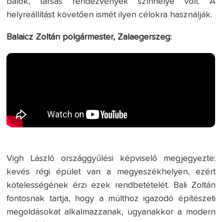
bálok, társas rendezvények színhelye volt. A
helyreállítást követően ismét ilyen célokra használják.
Balaicz Zoltán polgármester, Zalaegerszeg:
Vigh László országgyűlési képviselő megjegyezte:
kevés régi épület van a megyeszékhelyen, ezért
kötelességének érzi ezek rendbetételét. Bali Zoltán
fontosnak tartja, hogy a múlthoz igazodó építészeti
megoldásokat alkalmazzanak, ugyanakkor a modern