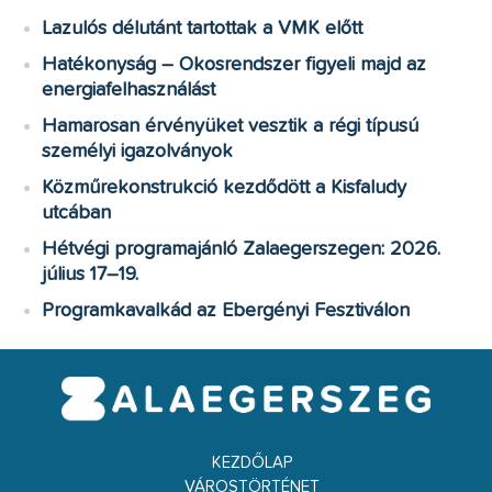
Lazulós délutánt tartottak a VMK előtt
Hatékonyság – Okosrendszer figyeli majd az
energiafelhasználást
Hamarosan érvényüket vesztik a régi típusú
személyi igazolványok
Közműrekonstrukció kezdődött a Kisfaludy
utcában
Hétvégi programajánló Zalaegerszegen: 2026.
július 17–19.
Programkavalkád az Ebergényi Fesztiválon
KEZDŐLAP
VÁROSTÖRTÉNET