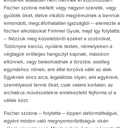
emberek általában nem mennek el közömbösen
Fischer szobrai mellett: vagy nagyon szeretik, vagy
gyűlölik őket, illetve inkább megrémülnek a bennük
kimondott, megcáfolhatatlan igazságtól – elemezte a
fischeri alkotásokat Frimmel Gyula, majd így folytatta:
– Nézzük meg közelebbről ezeket a szobrokat,
Többnyire karcsú, nyúlánk testek, némelyeken a
végtagok erőteljes hangsúlyt kapnak, másokon
eltűnnek, vagy beleolvadnak a törzsbe, esetleg
egymáshoz nőnek, ami által torzóvá válik az alak.
Egyiknek sincs arca, legalábbis olyan, ami egyénivé,
személyessé tenné őket, csak valami kortalan, az
archaikus művészetekre emlékeztető fejforma ül a
vállak közt.
Fischer szobrai – folytatta – éppen deformáltságuk,
egyéni módon való megnyomorítottságuk okán