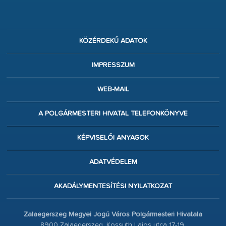
KÖZÉRDEKŰ ADATOK
IMPRESSZUM
WEB-MAIL
A POLGÁRMESTERI HIVATAL TELEFONKÖNYVE
KÉPVISELŐI ANYAGOK
ADATVÉDELEM
AKADÁLYMENTESÍTÉSI NYILATKOZAT
Zalaegerszeg Megyei Jogú Város Polgármesteri Hivatala
8900 Zalaegerszeg, Kossuth Lajos utca 17-19.