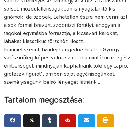
válnak személyessé. Mindegyikük őrzi a rá kiszabott
sorsot, mozdulatlanságukban is nyugtalanító kis
gnómok, de szépek. Lehetetlen észre nem venni azt
a sok formai bravúrt, szobrászi fortélyt, ahogyan a
tagokat egymásba forrasztja, a kicsavart karokat,
lábakat klasszikus törzshöz illeszti…
Frimmel szerint, ha ideje engedné Fischer György
valószínűleg képes volna szoborba mintázni az egész
emberiséget, mindnyájan kaphatnánk tőle egy „apró,
groteszk figurát”, amiben saját egyéniségünket,
személyiségünk belső lényegét látnánk…
Tartalom megosztása: