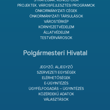
STRATÉGIÁK, KONCEPCIÓK
PROJEKTEK, VÁROSFEJLESZTÉSI PROGRAMOK
ÖNKORMÁNYZATI CÉGEK
ÖNKORMÁNYZATI TÁRSULÁSOK
VÁROSTÉRKÉP
KÖRNYEZETVÉDELEM
ÁLLATVÉDELEM
TESTVÉRVÁROSOK
Polgármesteri Hivatal
JEGYZŐ, ALJEGYZŐ
SZERVEZETI EGYSÉGEK
ELÉRHETŐSÉGEK
E-ÜGYINTÉZÉS
ÜGYFÉLFOGADÁS – ÜGYINTÉZÉS
KÖZÉRDEKŰ ADATOK
VÁLASZTÁSOK