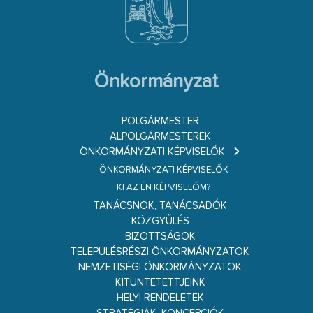
Önkormányzat
POLGÁRMESTER
ALPOLGÁRMESTEREK
ÖNKORMÁNYZATI KÉPVISELŐK
ÖNKORMÁNYZATI KÉPVISELŐK
KI AZ ÉN KÉPVISELŐM?
TANÁCSNOK, TANÁCSADÓK
KÖZGYŰLÉS
BIZOTTSÁGOK
TELEPÜLÉSRÉSZI ÖNKORMÁNYZATOK
NEMZETISÉGI ÖNKORMÁNYZATOK
KITÜNTETETTJEINK
HELYI RENDELETEK