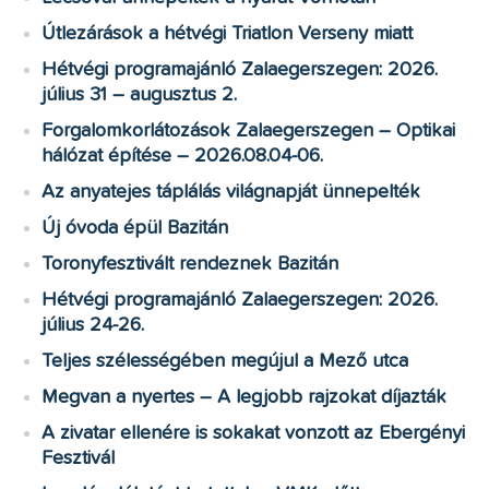
Útlezárások a hétvégi Triatlon Verseny miatt
Hétvégi programajánló Zalaegerszegen: 2026.
július 31 – augusztus 2.
Forgalomkorlátozások Zalaegerszegen – Optikai
hálózat építése – 2026.08.04-06.
Az anyatejes táplálás világnapját ünnepelték
Új óvoda épül Bazitán
Toronyfesztivált rendeznek Bazitán
Hétvégi programajánló Zalaegerszegen: 2026.
július 24-26.
Teljes szélességében megújul a Mező utca
Megvan a nyertes – A legjobb rajzokat díjazták
A zivatar ellenére is sokakat vonzott az Ebergényi
Fesztivál