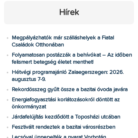
Hírek
Megpályázhatók már szálláshelyek a Fiatal
Családok Otthonában
Folyamatosan postázzák a behívókat – Az időben
felismert betegség életet menthet!
Hétvégi programajánló Zalaegerszegen: 2026.
augusztus 7-9.
Rekordösszeg gyűlt össze a bazitai óvoda javára
Energiafogyasztási korlátozásokról döntött az
önkormányzat
Járdafelújítás kezdődött a Toposházi utcában
Fesztivált rendeztek a bazitai városrészben
Lecsóval ünnepelték a nyarat Vorhotán