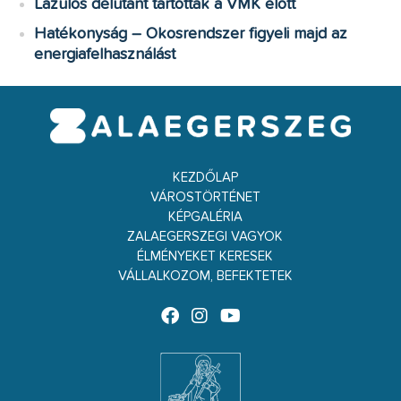
Lazulós délutánt tartottak a VMK előtt
Hatékonyság – Okosrendszer figyeli majd az
energiafelhasználást
KEZDŐLAP
VÁROSTÖRTÉNET
KÉPGALÉRIA
ZALAEGERSZEGI VAGYOK
ÉLMÉNYEKET KERESEK
VÁLLALKOZOM, BEFEKTETEK