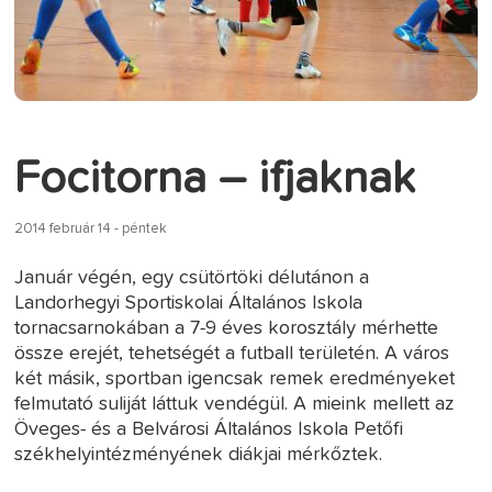
Focitorna – ifjaknak
2014 február 14 - péntek
Január végén, egy csütörtöki délutánon a
Landorhegyi Sportiskolai Általános Iskola
tornacsarnokában a 7-9 éves korosztály mérhette
össze erejét, tehetségét a futball területén. A város
két másik, sportban igencsak remek eredményeket
felmutató suliját láttuk vendégül. A mieink mellett az
Öveges- és a Belvárosi Általános Iskola Petőfi
székhelyintézményének diákjai mérkőztek.