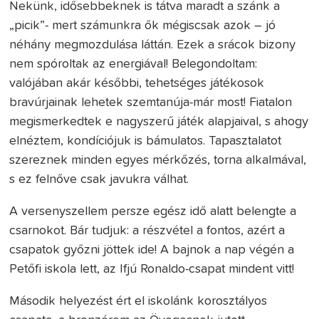
Nekünk, idősebbeknek is tátva maradt a szánk a
„picik”- mert számunkra ők mégiscsak azok – jó
néhány megmozdulása láttán. Ezek a srácok bizony
nem spóroltak az energiával! Belegondoltam:
valójában akár későbbi, tehetséges játékosok
bravúrjainak lehetek szemtanúja-már most! Fiatalon
megismerkedtek e nagyszerű játék alapjaival, s ahogy
elnéztem, kondíciójuk is bámulatos. Tapasztalatot
szereznek minden egyes mérkőzés, torna alkalmával,
s ez felnőve csak javukra válhat.
A versenyszellem persze egész idő alatt belengte a
csarnokot. Bár tudjuk: a részvétel a fontos, azért a
csapatok győzni jöttek ide! A bajnok a nap végén a
Petőfi iskola lett, az Ifjú Ronaldo-csapat mindent vitt!
Második helyezést ért el iskolánk korosztályos