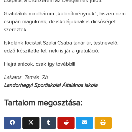
csapata, a bronzérem az Övegesnek jutott.
Gratulálok mindhárom „különítménynek”, hiszen nem
csupán maguknak, de iskolájuknak is dicsőséget
szereztek.
Iskolánk focistáit Szalai Csaba tanár úr, testnevelő,
edző készítette fel, neki is jár a gratuláció.
Hajrá srácok, csak így tovább!!!
Lakatos Tamás 7.b
Landorhegyi Sportiskolai Általános Iskola
Tartalom megosztása: