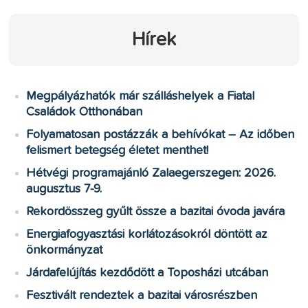
Hírek
Megpályázhatók már szálláshelyek a Fiatal
Családok Otthonában
Folyamatosan postázzák a behívókat – Az időben
felismert betegség életet menthet!
Hétvégi programajánló Zalaegerszegen: 2026.
augusztus 7-9.
Rekordösszeg gyűlt össze a bazitai óvoda javára
Energiafogyasztási korlátozásokról döntött az
önkormányzat
Járdafelújítás kezdődött a Toposházi utcában
Fesztivált rendeztek a bazitai városrészben