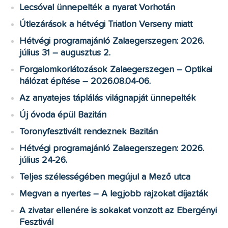
Lecsóval ünnepelték a nyarat Vorhotán
Útlezárások a hétvégi Triatlon Verseny miatt
Hétvégi programajánló Zalaegerszegen: 2026.
július 31 – augusztus 2.
Forgalomkorlátozások Zalaegerszegen – Optikai
hálózat építése – 2026.08.04-06.
Az anyatejes táplálás világnapját ünnepelték
Új óvoda épül Bazitán
Toronyfesztivált rendeznek Bazitán
Hétvégi programajánló Zalaegerszegen: 2026.
július 24-26.
Teljes szélességében megújul a Mező utca
Megvan a nyertes – A legjobb rajzokat díjazták
A zivatar ellenére is sokakat vonzott az Ebergényi
Fesztivál