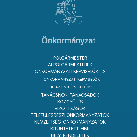
Önkormányzat
POLGÁRMESTER
ALPOLGÁRMESTEREK
ÖNKORMÁNYZATI KÉPVISELŐK
ÖNKORMÁNYZATI KÉPVISELŐK
KI AZ ÉN KÉPVISELŐM?
TANÁCSNOK, TANÁCSADÓK
KÖZGYŰLÉS
BIZOTTSÁGOK
TELEPÜLÉSRÉSZI ÖNKORMÁNYZATOK
NEMZETISÉGI ÖNKORMÁNYZATOK
KITÜNTETETTJEINK
HELYI RENDELETEK