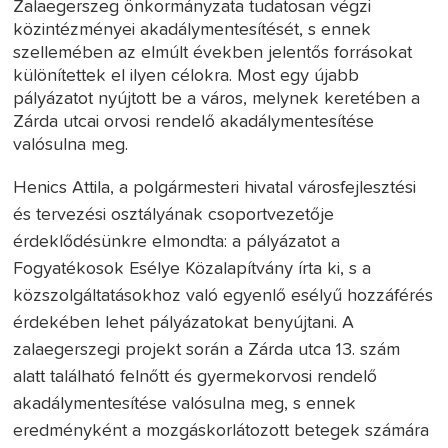
Zalaegerszeg önkormányzata tudatosan végzi
közintézményei akadálymentesítését, s ennek
szellemében az elmúlt években jelentős forrásokat
különítettek el ilyen célokra. Most egy újabb
pályázatot nyújtott be a város, melynek keretében a
Zárda utcai orvosi rendelő akadálymentesítése
valósulna meg.
Henics Attila, a polgármesteri hivatal városfejlesztési
és tervezési osztályának csoportvezetője
érdeklődésünkre elmondta: a pályázatot a
Fogyatékosok Esélye Közalapítvány írta ki, s a
közszolgáltatásokhoz való egyenlő esélyű hozzáférés
érdekében lehet pályázatokat benyújtani. A
zalaegerszegi projekt során a Zárda utca 13. szám
alatt található felnőtt és gyermekorvosi rendelő
akadálymentesítése valósulna meg, s ennek
eredményként a mozgáskorlátozott betegek számára