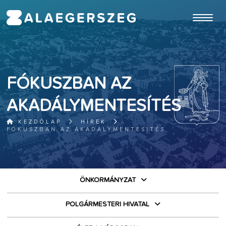
ugrás a fő tartalomhoz
FÓKUSZBAN AZ
AKADÁLYMENTESÍTÉS
KEZDŐLAP
HÍREK
FÓKUSZBAN AZ AKADÁLYMENTESÍTÉS
ÖNKORMÁNYZAT
POLGÁRMESTERI HIVATAL