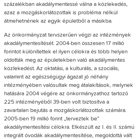
százalékban akadálymentessé válna a közlekedés,
azaz a mozgáskorlátozottak is probléma nélkül
átmehetnének az egyik épületből a másikba.
Az önkormányzat tervszerűen végzi az intézmények
akadálymentesítését. 2004-ben összesen 17 millió
forintot különítettek el ilyen célokra és több helyen
oldották meg az épületekben való akadálymentes
közlekedést. Az oktatási, a kulturális, a szociális,
valamint az egészségügyi ágazat jó néhány
intézményében valósultak meg átalakítások, melynek
hatására 2004 végére az önkormányzathoz tartozó
225 intézményéből 39-ben volt biztosítva a
zavartalan bejutás a mozgáskorlátozottak számára.
2005-ben 19 millió forint „terveztek be”
akadálymentesítési célokra. Elkészült az I. és II. számú
integrált óvodák akadálymentesítése, megoldottá vált