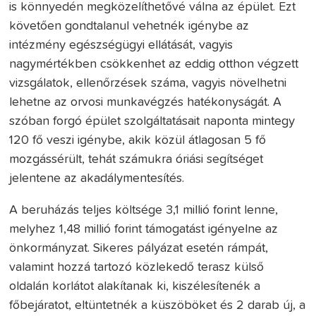
is könnyedén megközelíthetővé válna az épület. Ezt
követően gondtalanul vehetnék igénybe az
intézmény egészségügyi ellátását, vagyis
nagymértékben csökkenhet az eddig otthon végzett
vizsgálatok, ellenőrzések száma, vagyis növelhetni
lehetne az orvosi munkavégzés hatékonyságát. A
szóban forgó épület szolgáltatásait naponta mintegy
120 fő veszi igénybe, akik közül átlagosan 5 fő
mozgássérült, tehát számukra óriási segítséget
jelentene az akadálymentesítés.
A beruházás teljes költsége 3,1 millió forint lenne,
melyhez 1,48 millió forint támogatást igényelne az
önkormányzat. Sikeres pályázat esetén rámpát,
valamint hozzá tartozó közlekedő terasz külső
oldalán korlátot alakítanak ki, kiszélesítenék a
főbejáratot, eltüntetnék a küszöböket és 2 darab új, a