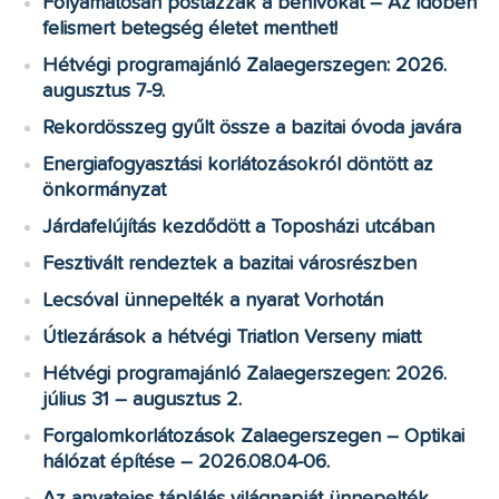
Folyamatosan postázzák a behívókat – Az időben
felismert betegség életet menthet!
Hétvégi programajánló Zalaegerszegen: 2026.
augusztus 7-9.
Rekordösszeg gyűlt össze a bazitai óvoda javára
Energiafogyasztási korlátozásokról döntött az
önkormányzat
Járdafelújítás kezdődött a Toposházi utcában
Fesztivált rendeztek a bazitai városrészben
Lecsóval ünnepelték a nyarat Vorhotán
Útlezárások a hétvégi Triatlon Verseny miatt
Hétvégi programajánló Zalaegerszegen: 2026.
július 31 – augusztus 2.
Forgalomkorlátozások Zalaegerszegen – Optikai
hálózat építése – 2026.08.04-06.
Az anyatejes táplálás világnapját ünnepelték