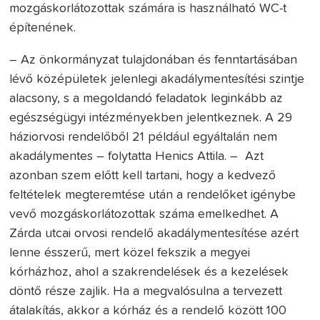
mozgáskorlátozottak számára is használható WC-t
építenének.
– Az önkormányzat tulajdonában és fenntartásában
lévő középületek jelenlegi akadálymentesítési szintje
alacsony, s a megoldandó feladatok leginkább az
egészségügyi intézményekben jelentkeznek. A 29
háziorvosi rendelőből 21 például egyáltalán nem
akadálymentes – folytatta Henics Attila. – Azt
azonban szem előtt kell tartani, hogy a kedvező
feltételek megteremtése után a rendelőket igénybe
vevő mozgáskorlátozottak száma emelkedhet. A
Zárda utcai orvosi rendelő akadálymentesítése azért
lenne ésszerű, mert közel fekszik a megyei
kórházhoz, ahol a szakrendelések és a kezelések
döntő része zajlik. Ha a megvalósulna a tervezett
átalakítás, akkor a kórház és a rendelő között 100