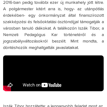
2016-ban pedig további ezer új munkahely jött létre.
A polgármester kitért arra is, hogy- az utánpótlás
érdekében- egy önkormányzat által finanszírozott
szakképzési és felsőoktatási ösztöndíjjal támogatják a
városban tanuló diákokat. A találkozón Iszák Tibor, a
Nemzeti Pedagógus Kar történetéről és a
jogszabályváltozásokról beszélt. Mint mondta, a
döntéshozók meghallgatták javaslataikat.
Iszák Tibor hozzátette: a legnagyobb feladat most az,