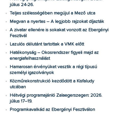
július 24-26.
Teljes szélességében megújul a Mező utca
Megvan a nyertes – A legjobb rajzokat díjazták
A zivatar ellenére is sokakat vonzott az Ebergényi
Fesztivál
Lazulós délutánt tartottak a VMK előtt
Hatékonyság – Okosrendszer figyeli majd az
energiafelhasználást
Hamarosan érvényüket vesztik a régi típusú
személyi igazolványok
Közműrekonstrukció kezdődött a Kisfaludy
utcában
Hétvégi programajánló Zalaegerszegen: 2026.
július 17–19.
Programkavalkád az Ebergényi Fesztiválon