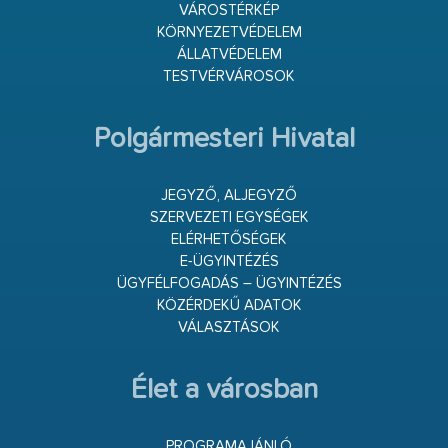
VÁROSTÉRKÉP
KÖRNYEZETVÉDELEM
ÁLLATVÉDELEM
TESTVÉRVÁROSOK
Polgármesteri Hivatal
JEGYZŐ, ALJEGYZŐ
SZERVEZETI EGYSÉGEK
ELÉRHETŐSÉGEK
E-ÜGYINTÉZÉS
ÜGYFÉLFOGADÁS – ÜGYINTÉZÉS
KÖZÉRDEKŰ ADATOK
VÁLASZTÁSOK
Élet a városban
PROGRAMAJÁNLÓ