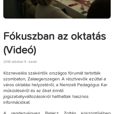
Fókuszban az oktatás
(Videó)
2016 október 11 - kedd
Köznevelési szakértők országos fórumát tartották
szombaton, Zalaegerszegen. A résztvevők ezúttal a
város oktatási helyzetéről, a Nemzeti Pedagógus Kar
működéséről és az őket érintő
jogszabályváltozásokról hallhattak hasznos
információkat.
A rendezvényen Balaicz Zoltán köszöntőjében