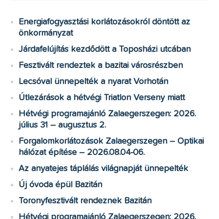
Energiafogyasztási korlátozásokról döntött az
önkormányzat
Járdafelújítás kezdődött a Toposházi utcában
Fesztivált rendeztek a bazitai városrészben
Lecsóval ünnepelték a nyarat Vorhotán
Útlezárások a hétvégi Triatlon Verseny miatt
Hétvégi programajánló Zalaegerszegen: 2026.
július 31 – augusztus 2.
Forgalomkorlátozások Zalaegerszegen – Optikai
hálózat építése – 2026.08.04-06.
Az anyatejes táplálás világnapját ünnepelték
Új óvoda épül Bazitán
Toronyfesztivált rendeznek Bazitán
Hétvégi programajánló Zalaegerszegen: 2026.