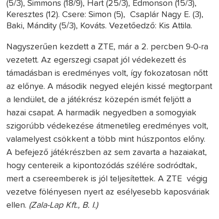
(5/3), Simmons (18/9), Hart (25/3), Edmonson (15/3),
Keresztes (12). Csere: Simon (5), Csaplár Nagy E. (3),
Baki, Mándity (5/3), Kováts. Vezetőedző: Kis Attila.
Nagyszerűen kezdett a ZTE, már a 2. percben 9-0-ra
vezetett. Az egerszegi csapat jól védekezett és
támadásban is eredményes volt, így fokozatosan nőtt
az előnye. A második negyed elején kissé megtorpant
a lendület, de a játékrész közepén ismét feljött a
hazai csapat. A harmadik negyedben a somogyiak
szigorúbb védekezése átmenetileg eredményes volt,
valamelyest csökkent a több mint húszpontos előny.
A befejező játékrészben az sem zavarta a hazaiakat,
hogy centereik a kipontozódás szélére sodródtak,
mert a csereemberek is jól teljesítettek. A ZTE végig
vezetve fölényesen nyert az esélyesebb kaposváriak
ellen.
(Zala-Lap Kft., B. I.)