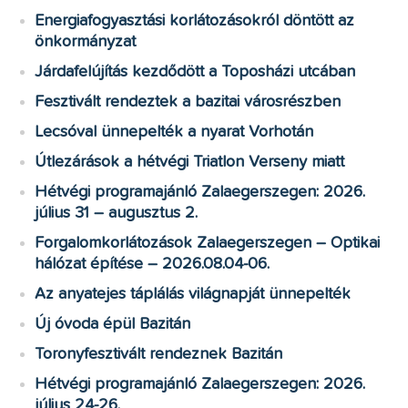
Energiafogyasztási korlátozásokról döntött az
önkormányzat
Járdafelújítás kezdődött a Toposházi utcában
Fesztivált rendeztek a bazitai városrészben
Lecsóval ünnepelték a nyarat Vorhotán
Útlezárások a hétvégi Triatlon Verseny miatt
Hétvégi programajánló Zalaegerszegen: 2026.
július 31 – augusztus 2.
Forgalomkorlátozások Zalaegerszegen – Optikai
hálózat építése – 2026.08.04-06.
Az anyatejes táplálás világnapját ünnepelték
Új óvoda épül Bazitán
Toronyfesztivált rendeznek Bazitán
Hétvégi programajánló Zalaegerszegen: 2026.
július 24-26.