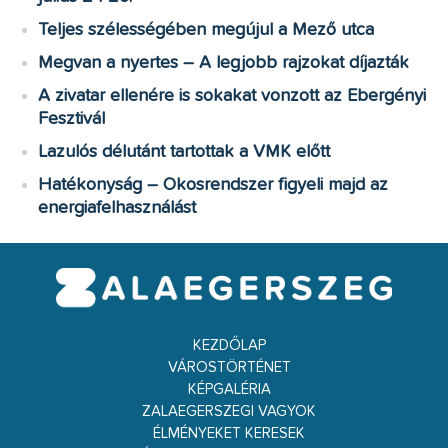
Teljes szélességében megújul a Mező utca
Megvan a nyertes – A legjobb rajzokat díjazták
A zivatar ellenére is sokakat vonzott az Ebergényi
Fesztivál
Lazulós délutánt tartottak a VMK előtt
Hatékonyság – Okosrendszer figyeli majd az
energiafelhasználást
KEZDŐLAP
VÁROSTÖRTÉNET
KÉPGALÉRIA
ZALAEGERSZEGI VAGYOK
ÉLMÉNYEKET KERESEK