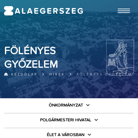
ugrás a fő tartalomhoz
FÖLÉNYES
GYŐZELEM
KEZDŐLAP
HÍREK
FÖLÉNYES GYŐZELEM
ÖNKORMÁNYZAT
POLGÁRMESTERI HIVATAL
ÉLET A VÁROSBAN