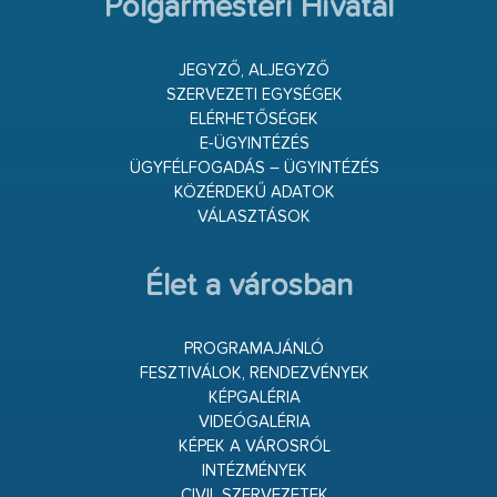
Polgármesteri Hivatal
JEGYZŐ, ALJEGYZŐ
SZERVEZETI EGYSÉGEK
ELÉRHETŐSÉGEK
E-ÜGYINTÉZÉS
ÜGYFÉLFOGADÁS – ÜGYINTÉZÉS
KÖZÉRDEKŰ ADATOK
VÁLASZTÁSOK
Élet a városban
PROGRAMAJÁNLÓ
FESZTIVÁLOK, RENDEZVÉNYEK
KÉPGALÉRIA
VIDEÓGALÉRIA
KÉPEK A VÁROSRÓL
INTÉZMÉNYEK
CIVIL SZERVEZETEK