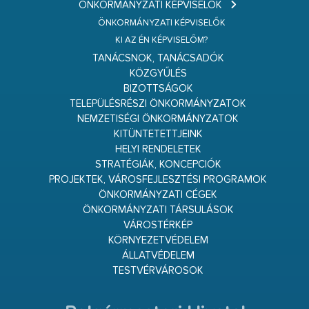
ÖNKORMÁNYZATI KÉPVISELŐK
ÖNKORMÁNYZATI KÉPVISELŐK
KI AZ ÉN KÉPVISELŐM?
TANÁCSNOK, TANÁCSADÓK
KÖZGYŰLÉS
BIZOTTSÁGOK
TELEPÜLÉSRÉSZI ÖNKORMÁNYZATOK
NEMZETISÉGI ÖNKORMÁNYZATOK
KITÜNTETETTJEINK
HELYI RENDELETEK
STRATÉGIÁK, KONCEPCIÓK
PROJEKTEK, VÁROSFEJLESZTÉSI PROGRAMOK
ÖNKORMÁNYZATI CÉGEK
ÖNKORMÁNYZATI TÁRSULÁSOK
VÁROSTÉRKÉP
KÖRNYEZETVÉDELEM
ÁLLATVÉDELEM
TESTVÉRVÁROSOK