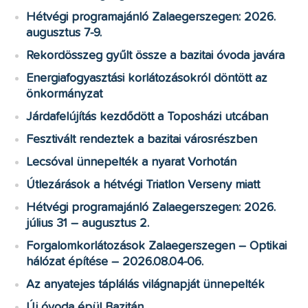
Hétvégi programajánló Zalaegerszegen: 2026.
augusztus 7-9.
Rekordösszeg gyűlt össze a bazitai óvoda javára
Energiafogyasztási korlátozásokról döntött az
önkormányzat
Járdafelújítás kezdődött a Toposházi utcában
Fesztivált rendeztek a bazitai városrészben
Lecsóval ünnepelték a nyarat Vorhotán
Útlezárások a hétvégi Triatlon Verseny miatt
Hétvégi programajánló Zalaegerszegen: 2026.
július 31 – augusztus 2.
Forgalomkorlátozások Zalaegerszegen – Optikai
hálózat építése – 2026.08.04-06.
Az anyatejes táplálás világnapját ünnepelték
Új óvoda épül Bazitán