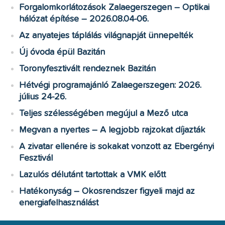
Forgalomkorlátozások Zalaegerszegen – Optikai
hálózat építése – 2026.08.04-06.
Az anyatejes táplálás világnapját ünnepelték
Új óvoda épül Bazitán
Toronyfesztivált rendeznek Bazitán
Hétvégi programajánló Zalaegerszegen: 2026.
július 24-26.
Teljes szélességében megújul a Mező utca
Megvan a nyertes – A legjobb rajzokat díjazták
A zivatar ellenére is sokakat vonzott az Ebergényi
Fesztivál
Lazulós délutánt tartottak a VMK előtt
Hatékonyság – Okosrendszer figyeli majd az
energiafelhasználást