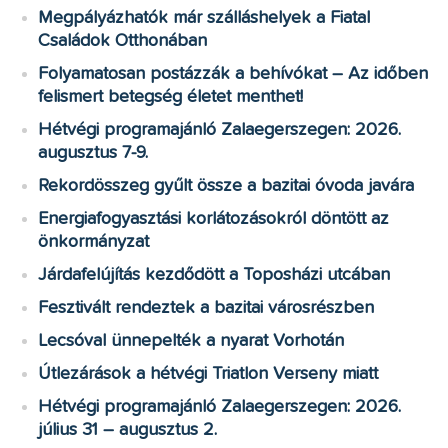
Megpályázhatók már szálláshelyek a Fiatal
Családok Otthonában
Folyamatosan postázzák a behívókat – Az időben
felismert betegség életet menthet!
Hétvégi programajánló Zalaegerszegen: 2026.
augusztus 7-9.
Rekordösszeg gyűlt össze a bazitai óvoda javára
Energiafogyasztási korlátozásokról döntött az
önkormányzat
Járdafelújítás kezdődött a Toposházi utcában
Fesztivált rendeztek a bazitai városrészben
Lecsóval ünnepelték a nyarat Vorhotán
Útlezárások a hétvégi Triatlon Verseny miatt
Hétvégi programajánló Zalaegerszegen: 2026.
július 31 – augusztus 2.