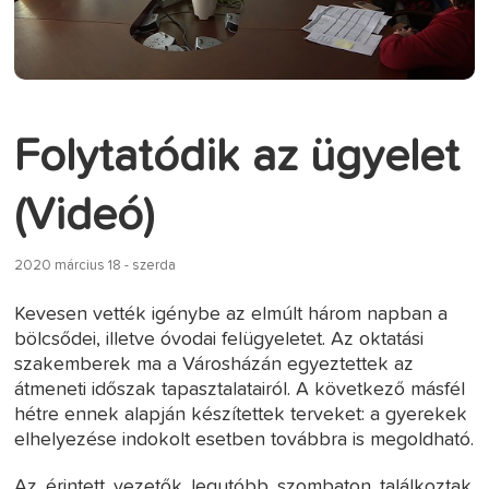
Folytatódik az ügyelet
(Videó)
2020 március 18 - szerda
Kevesen vették igénybe az elmúlt három napban a
bölcsődei, illetve óvodai felügyeletet. Az oktatási
szakemberek ma a Városházán egyeztettek az
átmeneti időszak tapasztalatairól. A következő másfél
hétre ennek alapján készítettek terveket: a gyerekek
elhelyezése indokolt esetben továbbra is megoldható.
Az érintett vezetők legutóbb szombaton találkoztak.