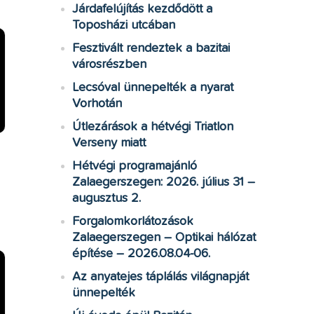
Járdafelújítás kezdődött a
Toposházi utcában
Fesztivált rendeztek a bazitai
városrészben
Lecsóval ünnepelték a nyarat
Vorhotán
Útlezárások a hétvégi Triatlon
Verseny miatt
Hétvégi programajánló
Zalaegerszegen: 2026. július 31 –
augusztus 2.
Forgalomkorlátozások
Zalaegerszegen – Optikai hálózat
építése – 2026.08.04-06.
Az anyatejes táplálás világnapját
ünnepelték