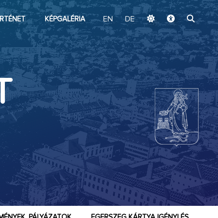
ugrás a fő tartalomhoz
RTÉNET
KÉPGALÉRIA
EN
DE
T
MÉNYEK, PÁLYÁZATOK
EGERSZEG KÁRTYA IGÉNYLÉS