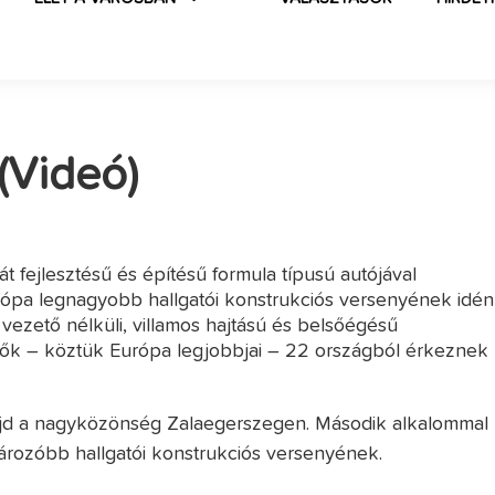
(Videó)
 fejlesztésű és építésű formula típusú autójával
urópa legnagyobb hallgatói konstrukciós versenyének idén
A vezető nélküli, villamos hajtású és belsőégésű
zők – köztük Európa legjobbjai – 22 országból érkeznek
 majd a nagyközönség Zalaegerszegen. Második alkalommal
tározóbb hallgatói konstrukciós versenyének.