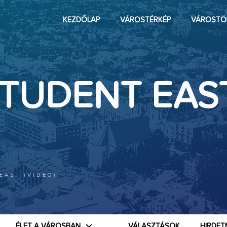
KEZDŐLAP
VÁROSTÉRKÉP
VÁROSTÖ
TUDENT EAS
EAST (VIDEÓ)
ÉLET A VÁROSBAN
VÁLASZTÁSOK
HIRDET