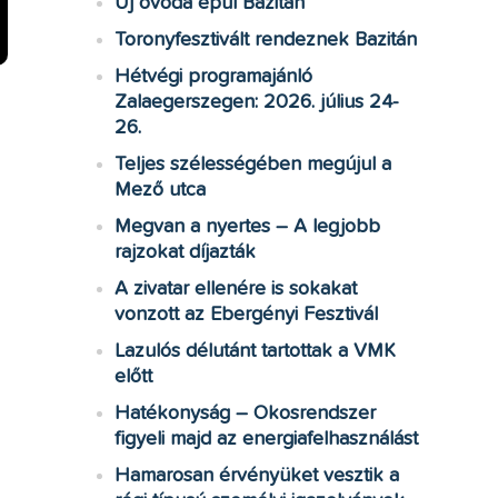
Új óvoda épül Bazitán
Toronyfesztivált rendeznek Bazitán
Hétvégi programajánló
Zalaegerszegen: 2026. július 24-
26.
Teljes szélességében megújul a
Mező utca
Megvan a nyertes – A legjobb
rajzokat díjazták
A zivatar ellenére is sokakat
vonzott az Ebergényi Fesztivál
Lazulós délutánt tartottak a VMK
előtt
Hatékonyság – Okosrendszer
figyeli majd az energiafelhasználást
Hamarosan érvényüket vesztik a