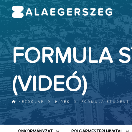
FORMULA S
(VIDEÓ)
KEZDŐLAP
HÍREK
FORMULA STUDENT 
ÖNKORMÁNYZAT
POLGÁRMESTERI HIVATAL