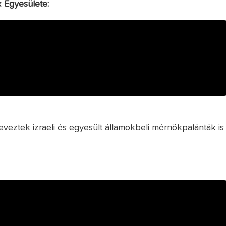
 Egyesülete:
eztek izraeli és egyesült államokbeli mérnökpalánták is