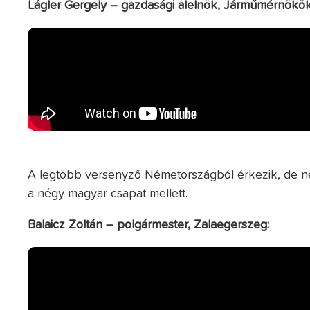
Lágler Gergely – gazdasági alelnök, Járműmérnökök
A legtöbb versenyző Németországból érkezik, de nev
a négy magyar csapat mellett.
Balaicz Zoltán – polgármester, Zalaegerszeg: