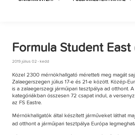
Formula Student East 
2019 július 02 - kedd
Közel 2300 mérnökhallgató méretteti meg magát saját
Zalaegerszegen július 17-e és 21-e között. Közép-E
is a zalaegerszegi járműipari tesztpálya ad otthont. 
kategóriákban összesen 72 csapat indul, a verseny
az FS Eastre.
Mérnökhallgatók által készített járműveket láthat
ad otthont a járműipari tesztpálya Európa legmegha