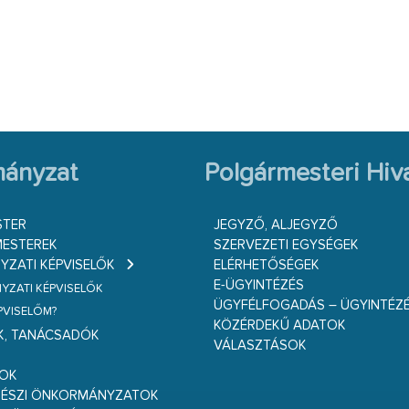
ányzat
Polgármesteri Hiva
STER
JEGYZŐ, ALJEGYZŐ
ESTEREK
SZERVEZETI EGYSÉGEK
ZATI KÉPVISELŐK
ELÉRHETŐSÉGEK
E-ÜGYINTÉZÉS
ZATI KÉPVISELŐK
ÜGYFÉLFOGADÁS – ÜGYINTÉZ
ÉPVISELŐM?
KÖZÉRDEKŰ ADATOK
K, TANÁCSADÓK
VÁLASZTÁSOK
S
GOK
RÉSZI ÖNKORMÁNYZATOK