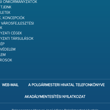
GI ÖNKORMÁNYZATOK
TJEINK
ELETEK
K, KONCEPCIÓK
 VÁROSFEJLESZTÉSI
K
ZATI CÉGEK
YZATI TÁRSULÁSOK
ÉP
VÉDELEM
LEM
ÁROSOK
WEB-MAIL
A POLGÁRMESTERI HIVATAL TELEFONKÖNYVE
AKADÁLYMENTESÍTÉSI NYILATKOZAT