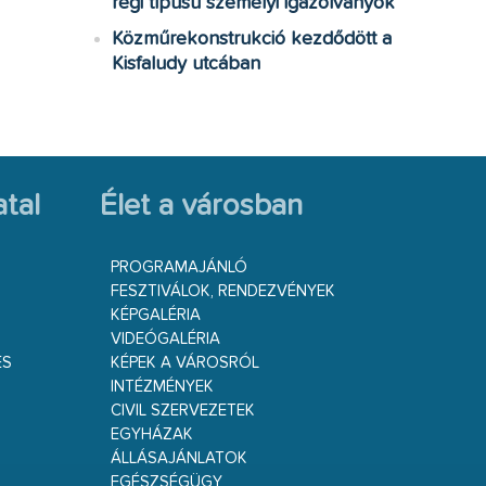
régi típusú személyi igazolványok
Közműrekonstrukció kezdődött a
Kisfaludy utcában
tal
Élet a városban
PROGRAMAJÁNLÓ
FESZTIVÁLOK, RENDEZVÉNYEK
KÉPGALÉRIA
VIDEÓGALÉRIA
ÉS
KÉPEK A VÁROSRÓL
INTÉZMÉNYEK
CIVIL SZERVEZETEK
EGYHÁZAK
ÁLLÁSAJÁNLATOK
EGÉSZSÉGÜGY