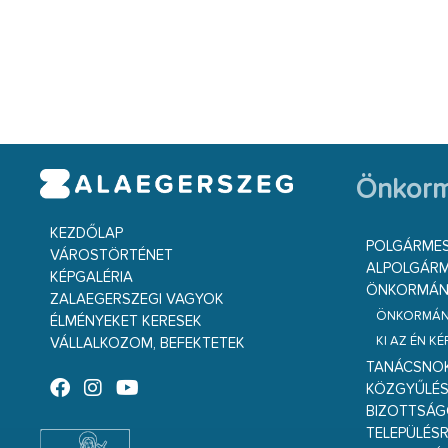
Önkorm
KEZDŐLAP
POLGÁRME
VÁROSTÖRTÉNET
ALPOLGÁRM
KÉPGALÉRIA
ÖNKORMÁNY
ZALAEGERSZEGI VAGYOK
ÖNKORMÁNY
ÉLMÉNYEKET KERESEK
KI AZ ÉN K
VÁLLALKOZOM, BEFEKTETEK
TANÁCSNO
KÖZGYŰLÉ
BIZOTTSÁ
TELEPÜLÉS