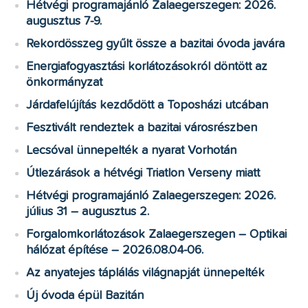
Hétvégi programajánló Zalaegerszegen: 2026.
augusztus 7-9.
Rekordösszeg gyűlt össze a bazitai óvoda javára
Energiafogyasztási korlátozásokról döntött az
önkormányzat
Járdafelújítás kezdődött a Toposházi utcában
Fesztivált rendeztek a bazitai városrészben
Lecsóval ünnepelték a nyarat Vorhotán
Útlezárások a hétvégi Triatlon Verseny miatt
Hétvégi programajánló Zalaegerszegen: 2026.
július 31 – augusztus 2.
Forgalomkorlátozások Zalaegerszegen – Optikai
hálózat építése – 2026.08.04-06.
Az anyatejes táplálás világnapját ünnepelték
Új óvoda épül Bazitán