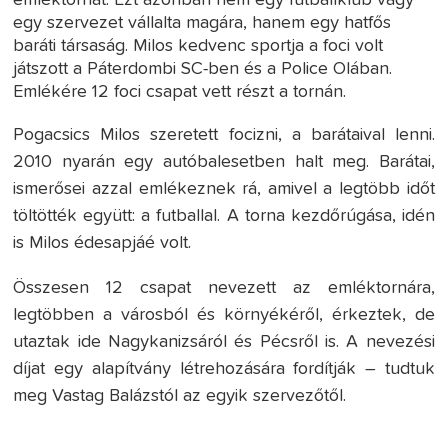
emléktornát. Ezt azonban nem egy futballklub vagy
egy szervezet vállalta magára, hanem egy hatfős
baráti társaság. Milos kedvenc sportja a foci volt
játszott a Páterdombi SC-ben és a Police Olában.
Emlékére 12 foci csapat vett részt a tornán.
Pogacsics Milos szeretett focizni, a barátaival lenni.
2010 nyarán egy autóbalesetben halt meg. Barátai,
ismerősei azzal emlékeznek rá, amivel a legtöbb időt
töltötték együtt: a futballal. A torna kezdőrúgása, idén
is Milos édesapjáé volt.
Összesen 12 csapat nevezett az emléktornára,
legtöbben a városból és környékéről, érkeztek, de
utaztak ide Nagykanizsáról és Pécsről is. A nevezési
díjat egy alapítvány létrehozására fordítják – tudtuk
meg Vastag Balázstól az egyik szervezőtől.