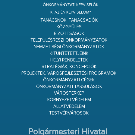
ÖNKORMÁNYZATI KÉPVISELŐK
KI AZ ÉN KÉPVISELŐM?
TANÁCSNOK, TANÁCSADÓK
KÖZGYŰLÉS
BIZOTTSÁGOK
TELEPÜLÉSRÉSZI ÖNKORMÁNYZATOK
NEMZETISÉGI ÖNKORMÁNYZATOK
KITÜNTETETTJEINK
HELYI RENDELETEK
STRATÉGIÁK, KONCEPCIÓK
PROJEKTEK, VÁROSFEJLESZTÉSI PROGRAMOK
ÖNKORMÁNYZATI CÉGEK
ÖNKORMÁNYZATI TÁRSULÁSOK
VÁROSTÉRKÉP
KÖRNYEZETVÉDELEM
ÁLLATVÉDELEM
TESTVÉRVÁROSOK
Polgármesteri Hivatal