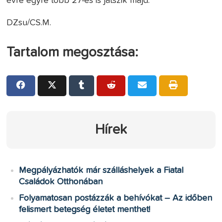
évre egyre több 27-es is játszik majd.
DZsu/CS.M.
Tartalom megosztása:
Hírek
Megpályázhatók már szálláshelyek a Fiatal
Családok Otthonában
Folyamatosan postázzák a behívókat – Az időben
felismert betegség életet menthet!