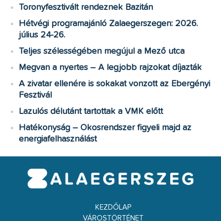
Toronyfesztivált rendeznek Bazitán
Hétvégi programajánló Zalaegerszegen: 2026.
július 24-26.
Teljes szélességében megújul a Mező utca
Megvan a nyertes – A legjobb rajzokat díjazták
A zivatar ellenére is sokakat vonzott az Ebergényi
Fesztivál
Lazulós délutánt tartottak a VMK előtt
Hatékonyság – Okosrendszer figyeli majd az
energiafelhasználást
KEZDŐLAP
VÁROSTÖRTÉNET