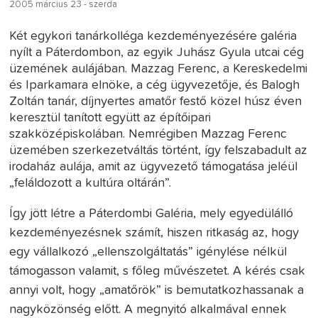
2005 március 23 - szerda
Két egykori tanárkolléga kezdeményezésére galéria
nyílt a Páterdombon, az egyik Juhász Gyula utcai cég
üzemének aulájában. Mazzag Ferenc, a Kereskedelmi
és Iparkamara elnöke, a cég ügyvezetője, és Balogh
Zoltán tanár, díjnyertes amatőr festő közel húsz éven
keresztül tanított együtt az építőipari
szakközépiskolában. Nemrégiben Mazzag Ferenc
üzemében szerkezetváltás történt, így felszabadult az
irodaház aulája, amit az ügyvezető támogatása jeléül
„feláldozott a kultúra oltárán”.
Így jött létre a Páterdombi Galéria, mely egyedülálló
kezdeményezésnek számít, hiszen ritkaság az, hogy
egy vállalkozó „ellenszolgáltatás” igénylése nélkül
támogasson valamit, s főleg művészetet. A kérés csak
annyi volt, hogy „amatőrök” is bemutatkozhassanak a
nagyközönség előtt. A megnyitó alkalmával ennek