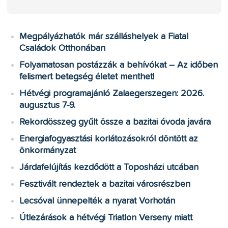
Megpályázhatók már szálláshelyek a Fiatal
Családok Otthonában
Folyamatosan postázzák a behívókat – Az időben
felismert betegség életet menthet!
Hétvégi programajánló Zalaegerszegen: 2026.
augusztus 7-9.
Rekordösszeg gyűlt össze a bazitai óvoda javára
Energiafogyasztási korlátozásokról döntött az
önkormányzat
Járdafelújítás kezdődött a Toposházi utcában
Fesztivált rendeztek a bazitai városrészben
Lecsóval ünnepelték a nyarat Vorhotán
Útlezárások a hétvégi Triatlon Verseny miatt