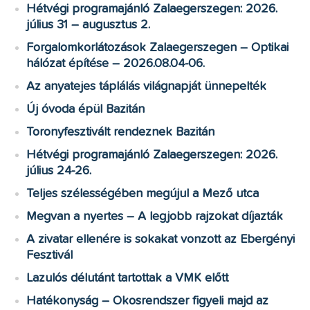
Hétvégi programajánló Zalaegerszegen: 2026.
július 31 – augusztus 2.
Forgalomkorlátozások Zalaegerszegen – Optikai
hálózat építése – 2026.08.04-06.
Az anyatejes táplálás világnapját ünnepelték
Új óvoda épül Bazitán
Toronyfesztivált rendeznek Bazitán
Hétvégi programajánló Zalaegerszegen: 2026.
július 24-26.
Teljes szélességében megújul a Mező utca
Megvan a nyertes – A legjobb rajzokat díjazták
A zivatar ellenére is sokakat vonzott az Ebergényi
Fesztivál
Lazulós délutánt tartottak a VMK előtt
Hatékonyság – Okosrendszer figyeli majd az