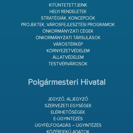
KITÜNTETETTJEINK
HELYI RENDELETEK
STRATÉGIÁK, KONCEPCIÓK
PROJEKTEK, VÁROSFEJLESZTÉSI PROGRAMOK
ÖNKORMÁNYZATI CÉGEK
ÖNKORMÁNYZATI TÁRSULÁSOK
VÁROSTÉRKÉP
KÖRNYEZETVÉDELEM
ÁLLATVÉDELEM
TESTVÉRVÁROSOK
Polgármesteri Hivatal
JEGYZŐ, ALJEGYZŐ
SZERVEZETI EGYSÉGEK
ELÉRHETŐSÉGEK
E-ÜGYINTÉZÉS
ÜGYFÉLFOGADÁS – ÜGYINTÉZÉS
KÖZÉRDEKŰ ADATOK