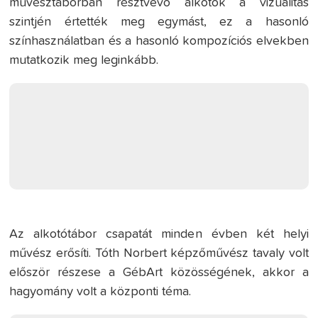
művésztáborban résztvevő alkotók a vizualitás
szintjén értették meg egymást, ez a hasonló
színhasználatban és a hasonló kompozíciós elvekben
mutatkozik meg leginkább.
Az alkotótábor csapatát minden évben két helyi
művész erősíti. Tóth Norbert képzőművész tavaly volt
először részese a GébArt közösségének, akkor a
hagyomány volt a központi téma.