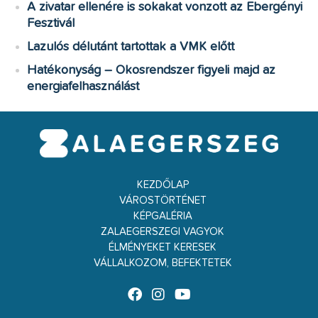
A zivatar ellenére is sokakat vonzott az Ebergényi
Fesztivál
Lazulós délutánt tartottak a VMK előtt
Hatékonyság – Okosrendszer figyeli majd az
energiafelhasználást
KEZDŐLAP
VÁROSTÖRTÉNET
KÉPGALÉRIA
ZALAEGERSZEGI VAGYOK
ÉLMÉNYEKET KERESEK
VÁLLALKOZOM, BEFEKTETEK