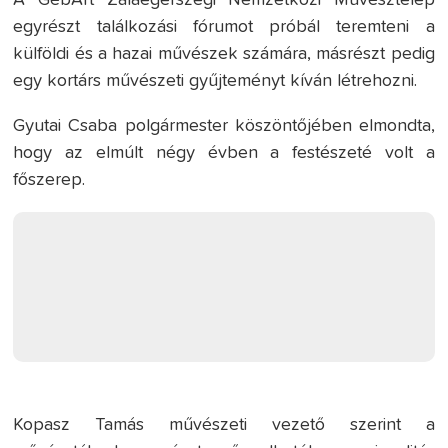
A GébArt Zalaegerszegi Nemzetközi Művésztelep
egyrészt találkozási fórumot próbál teremteni a
külföldi és a hazai művészek számára, másrészt pedig
egy kortárs művészeti gyűjteményt kíván létrehozni.
Gyutai Csaba polgármester köszöntőjében elmondta,
hogy az elmúlt négy évben a festészeté volt a
főszerep.
Kopasz Tamás művészeti vezető szerint a