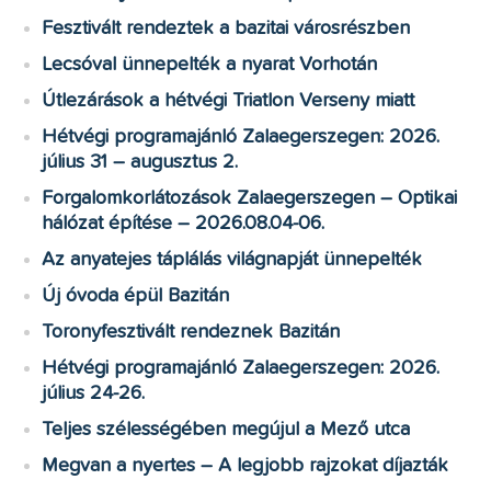
Fesztivált rendeztek a bazitai városrészben
Lecsóval ünnepelték a nyarat Vorhotán
Útlezárások a hétvégi Triatlon Verseny miatt
Hétvégi programajánló Zalaegerszegen: 2026.
július 31 – augusztus 2.
Forgalomkorlátozások Zalaegerszegen – Optikai
hálózat építése – 2026.08.04-06.
Az anyatejes táplálás világnapját ünnepelték
Új óvoda épül Bazitán
Toronyfesztivált rendeznek Bazitán
Hétvégi programajánló Zalaegerszegen: 2026.
július 24-26.
Teljes szélességében megújul a Mező utca
Megvan a nyertes – A legjobb rajzokat díjazták