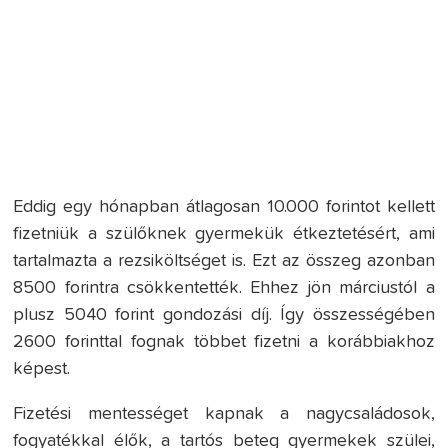
Eddig egy hónapban átlagosan 10.000 forintot kellett
fizetniük a szülőknek gyermekük étkeztetésért, ami
tartalmazta a rezsiköltséget is. Ezt az összeg azonban
8500 forintra csökkentették. Ehhez jön márciustól a
plusz 5040 forint gondozási díj. Így összességében
2600 forinttal fognak többet fizetni a korábbiakhoz
képest.
Fizetési mentességet kapnak a nagycsaládosok,
fogyatékkal élők, a tartós beteg gyermekek szülei,