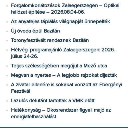
Forgalomkorlátozások Zalaegerszegen – Optikai
hálózat építése – 2026.08.04-06.
Az anyatejes táplálás világnapját ünnepelték
Új óvoda épül Bazitán
Toronyfesztivált rendeznek Bazitán
Hétvégi programajánló Zalaegerszegen: 2026.
július 24-26.
Teljes szélességében megújul a Mező utca
Megvan a nyertes – A legjobb rajzokat díjazták
A zivatar ellenére is sokakat vonzott az Ebergényi
Fesztivál
Lazulós délutánt tartottak a VMK előtt
Hatékonyság – Okosrendszer figyeli majd az
energiafelhasználást