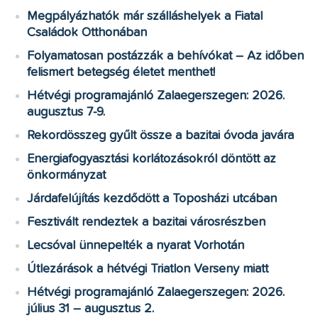
Megpályázhatók már szálláshelyek a Fiatal
Családok Otthonában
Folyamatosan postázzák a behívókat – Az időben
felismert betegség életet menthet!
Hétvégi programajánló Zalaegerszegen: 2026.
augusztus 7-9.
Rekordösszeg gyűlt össze a bazitai óvoda javára
Energiafogyasztási korlátozásokról döntött az
önkormányzat
Járdafelújítás kezdődött a Toposházi utcában
Fesztivált rendeztek a bazitai városrészben
Lecsóval ünnepelték a nyarat Vorhotán
Útlezárások a hétvégi Triatlon Verseny miatt
Hétvégi programajánló Zalaegerszegen: 2026.
július 31 – augusztus 2.