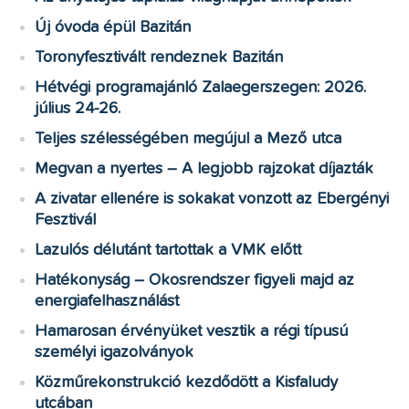
Új óvoda épül Bazitán
Toronyfesztivált rendeznek Bazitán
Hétvégi programajánló Zalaegerszegen: 2026.
július 24-26.
Teljes szélességében megújul a Mező utca
Megvan a nyertes – A legjobb rajzokat díjazták
A zivatar ellenére is sokakat vonzott az Ebergényi
Fesztivál
Lazulós délutánt tartottak a VMK előtt
Hatékonyság – Okosrendszer figyeli majd az
energiafelhasználást
Hamarosan érvényüket vesztik a régi típusú
személyi igazolványok
Közműrekonstrukció kezdődött a Kisfaludy
utcában