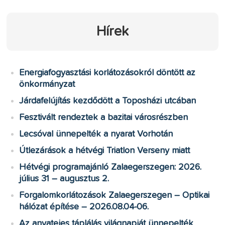
Hírek
Energiafogyasztási korlátozásokról döntött az
önkormányzat
Járdafelújítás kezdődött a Toposházi utcában
Fesztivált rendeztek a bazitai városrészben
Lecsóval ünnepelték a nyarat Vorhotán
Útlezárások a hétvégi Triatlon Verseny miatt
Hétvégi programajánló Zalaegerszegen: 2026.
július 31 – augusztus 2.
Forgalomkorlátozások Zalaegerszegen – Optikai
hálózat építése – 2026.08.04-06.
Az anyatejes táplálás világnapját ünnepelték