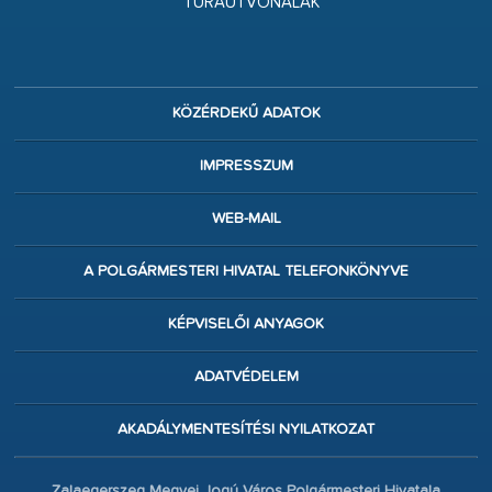
TÚRAÚTVONALAK
KÖZÉRDEKŰ ADATOK
IMPRESSZUM
WEB-MAIL
A POLGÁRMESTERI HIVATAL TELEFONKÖNYVE
KÉPVISELŐI ANYAGOK
ADATVÉDELEM
AKADÁLYMENTESÍTÉSI NYILATKOZAT
Zalaegerszeg Megyei Jogú Város Polgármesteri Hivatala