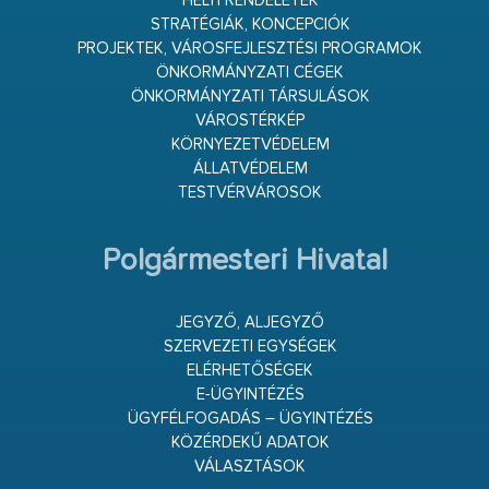
HELYI RENDELETEK
STRATÉGIÁK, KONCEPCIÓK
PROJEKTEK, VÁROSFEJLESZTÉSI PROGRAMOK
ÖNKORMÁNYZATI CÉGEK
ÖNKORMÁNYZATI TÁRSULÁSOK
VÁROSTÉRKÉP
KÖRNYEZETVÉDELEM
ÁLLATVÉDELEM
TESTVÉRVÁROSOK
Polgármesteri Hivatal
JEGYZŐ, ALJEGYZŐ
SZERVEZETI EGYSÉGEK
ELÉRHETŐSÉGEK
E-ÜGYINTÉZÉS
ÜGYFÉLFOGADÁS – ÜGYINTÉZÉS
KÖZÉRDEKŰ ADATOK
VÁLASZTÁSOK