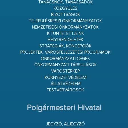
TANÁCSNOK, TANÁCSADÓK
KÖZGYŰLÉS
BIZOTTSÁGOK
TELEPÜLÉSRÉSZI ÖNKORMÁNYZATOK
NEMZETISÉGI ÖNKORMÁNYZATOK
KITÜNTETETTJEINK
HELYI RENDELETEK
STRATÉGIÁK, KONCEPCIÓK
PROJEKTEK, VÁROSFEJLESZTÉSI PROGRAMOK
ÖNKORMÁNYZATI CÉGEK
ÖNKORMÁNYZATI TÁRSULÁSOK
VÁROSTÉRKÉP
KÖRNYEZETVÉDELEM
ÁLLATVÉDELEM
TESTVÉRVÁROSOK
Polgármesteri Hivatal
JEGYZŐ, ALJEGYZŐ