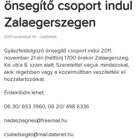
önsegítő csoport indul
Zalaegerszegen
2011 november 10 - csütörtök
Gyászfeldolgozó önsegítő csoport indul 2011.
november 21-én (hétfőn) 17.00 órakor Zalaegerszeg,
Kis utca 8. szám alatt. Szeretettel várjuk mindazokat,
akik régebben vagy a közelmúltban veszítették el
hozzátartozóikat.
Érdeklődni lehet:
06 30/ 693 3960, 06 20/ 498 6336
hadasziagnes@freemail.hu
csaladsegito@mail.datanet.hu