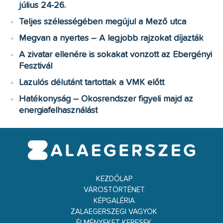
július 24-26.
Teljes szélességében megújul a Mező utca
Megvan a nyertes – A legjobb rajzokat díjazták
A zivatar ellenére is sokakat vonzott az Ebergényi
Fesztivál
Lazulós délutánt tartottak a VMK előtt
Hatékonyság – Okosrendszer figyeli majd az
energiafelhasználást
KEZDŐLAP
VÁROSTÖRTÉNET
KÉPGALÉRIA
ZALAEGERSZEGI VAGYOK
ÉLMÉNYEKET KERESEK