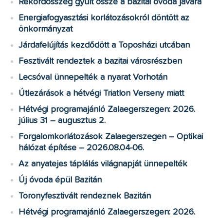
Rekordösszeg gyűlt össze a bazitai óvoda javára
Energiafogyasztási korlátozásokról döntött az
önkormányzat
Járdafelújítás kezdődött a Toposházi utcában
Fesztivált rendeztek a bazitai városrészben
Lecsóval ünnepelték a nyarat Vorhotán
Útlezárások a hétvégi Triatlon Verseny miatt
Hétvégi programajánló Zalaegerszegen: 2026.
július 31 – augusztus 2.
Forgalomkorlátozások Zalaegerszegen – Optikai
hálózat építése – 2026.08.04-06.
Az anyatejes táplálás világnapját ünnepelték
Új óvoda épül Bazitán
Toronyfesztivált rendeznek Bazitán
Hétvégi programajánló Zalaegerszegen: 2026.