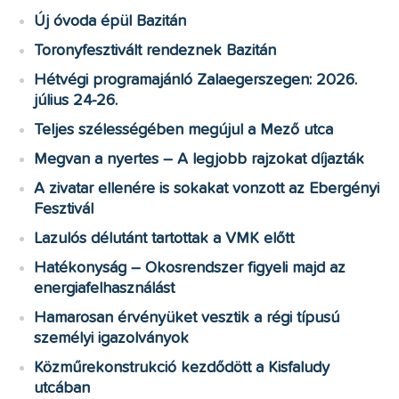
Új óvoda épül Bazitán
Toronyfesztivált rendeznek Bazitán
Hétvégi programajánló Zalaegerszegen: 2026.
július 24-26.
Teljes szélességében megújul a Mező utca
Megvan a nyertes – A legjobb rajzokat díjazták
A zivatar ellenére is sokakat vonzott az Ebergényi
Fesztivál
Lazulós délutánt tartottak a VMK előtt
Hatékonyság – Okosrendszer figyeli majd az
energiafelhasználást
Hamarosan érvényüket vesztik a régi típusú
személyi igazolványok
Közműrekonstrukció kezdődött a Kisfaludy
utcában