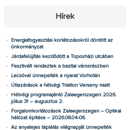
Hírek
Energiafogyasztási korlátozásokról döntött az
önkormányzat
Járdafelújítás kezdődött a Toposházi utcában
Fesztivált rendeztek a bazitai városrészben
Lecsóval ünnepelték a nyarat Vorhotán
Útlezárások a hétvégi Triatlon Verseny miatt
Hétvégi programajánló Zalaegerszegen: 2026.
július 31 – augusztus 2.
Forgalomkorlátozások Zalaegerszegen – Optikai
hálózat építése – 2026.08.04-06.
Az anyatejes táplálás világnapját ünnepelték