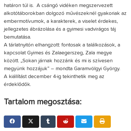
határon túl is. A csángó vidéken megszervezett
alkotótáborokban dolgozó művészeknél gyakoriak az
embermotívumok, a karakterek, a viselet érdekes,
jellegzetes ábrázolása és a gyimesi vadvirágos táj
bemutatása.
A tárlatnyitón elhangzott: fontosak a találkozások, a
kapcsolat Gyimes és Zalaegerszeg, Zala megye
között. „Sokan járnak hozzánk és mi is szívesen
megyünk hozzájuk” – mondta Garamvölgyi György.
A kiállítást december 4-ig tekinthetik meg az
érdeklődők.
Tartalom megosztása: