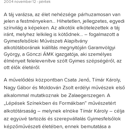
2004 november 12 - péntek
A táj varázsa, az élet nehézsége párhuzamosan van
jelen a festményeken… Hihetetlen, jellegzetes, egyedi
színvilág a képeken. Az alkotók elkötelezettek a táj
iránt, melyhez lelkileg is kötődnek… – fogalmazott a
Gyimesfelsőloki Művészeti Alapítvány
alkotótáborának kiállítás megnyitóján Garamvölgyi
György, a Gönczi ÁMK igazgatója, aki személyes
élményeit felelevenítve szólt Gyimes szépségéről, az
ott élők életéről.
A művelődési központban Csata Jenő, Tímár Károly,
Nagy Gábor és Moldován Zsolt erdélyi művészek első
alkalommal mutatkoznak be Zalaegerszegen. A
„Lépések Színekben és Formákban” művészetért
alkotótársaság – melynek elnöke Tímár Károly – célja
az együvé tartozás és szerepvállalás Gyimesfelsőlok
képzőművészeti életében, ennek bemutatása a