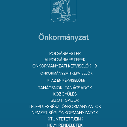
Önkormányzat
POLGÁRMESTER
ALPOLGÁRMESTEREK
ÖNKORMÁNYZATI KÉPVISELŐK
ÖNKORMÁNYZATI KÉPVISELŐK
KI AZ ÉN KÉPVISELŐM?
TANÁCSNOK, TANÁCSADÓK
KÖZGYŰLÉS
BIZOTTSÁGOK
TELEPÜLÉSRÉSZI ÖNKORMÁNYZATOK
NEMZETISÉGI ÖNKORMÁNYZATOK
KITÜNTETETTJEINK
HELYI RENDELETEK