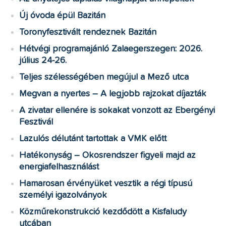
Új óvoda épül Bazitán
Toronyfesztivált rendeznek Bazitán
Hétvégi programajánló Zalaegerszegen: 2026.
július 24-26.
Teljes szélességében megújul a Mező utca
Megvan a nyertes – A legjobb rajzokat díjazták
A zivatar ellenére is sokakat vonzott az Ebergényi
Fesztivál
Lazulós délutánt tartottak a VMK előtt
Hatékonyság – Okosrendszer figyeli majd az
energiafelhasználást
Hamarosan érvényüket vesztik a régi típusú
személyi igazolványok
Közműrekonstrukció kezdődött a Kisfaludy
utcában