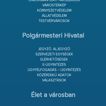
ÖNKORMÁNYZATI TÁRSULÁSOK
VÁROSTÉRKÉP
KÖRNYEZETVÉDELEM
ÁLLATVÉDELEM
TESTVÉRVÁROSOK
Polgármesteri Hivatal
JEGYZŐ, ALJEGYZŐ
SZERVEZETI EGYSÉGEK
ELÉRHETŐSÉGEK
E-ÜGYINTÉZÉS
ÜGYFÉLFOGADÁS – ÜGYINTÉZÉS
KÖZÉRDEKŰ ADATOK
VÁLASZTÁSOK
Élet a városban