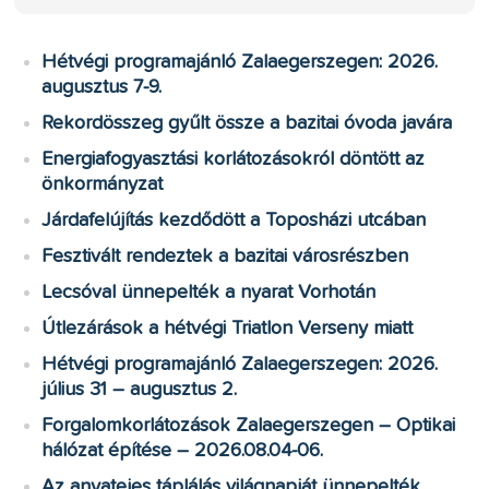
Hétvégi programajánló Zalaegerszegen: 2026.
augusztus 7-9.
Rekordösszeg gyűlt össze a bazitai óvoda javára
Energiafogyasztási korlátozásokról döntött az
önkormányzat
Járdafelújítás kezdődött a Toposházi utcában
Fesztivált rendeztek a bazitai városrészben
Lecsóval ünnepelték a nyarat Vorhotán
Útlezárások a hétvégi Triatlon Verseny miatt
Hétvégi programajánló Zalaegerszegen: 2026.
július 31 – augusztus 2.
Forgalomkorlátozások Zalaegerszegen – Optikai
hálózat építése – 2026.08.04-06.
Az anyatejes táplálás világnapját ünnepelték