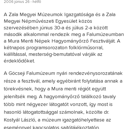
2006 június 26 - hétfő
A Zala Megyei Múzeumok Igazgatósága és a Zala
Megyei Népművészeti Egyesület közös
szervezésében június 30-a és július 2-a között
második alkalommal rendezik meg a Falumúzeumban
a Mura Menti Népek Hagyományőrző Fesztiválját. A
kétnapos programsorozaton folklórműsorral,
kiállítással, mesterség-bemutatóval várják az
érdeklődőket.
A Göcseji Falumúzeum nyári rendezvénysorozatának
része a fesztivál, amely egyébiránt folytatása annak a
törekvésnek, hogy a Mura menti régiót együtt
jelenítsék meg. A hagyományőrző találkozó tavaly
több mint négyezer látogatót vonzott, így most is
hasonló látogatottsággal számolnak, közölte dr.
Kostyál László, a múzeum igazgatóhelyettese az
eseménnyel kapcsolatos sajtótájékoztatón.