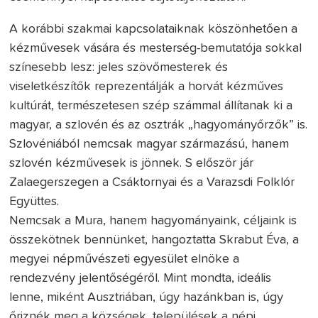
A korábbi szakmai kapcsolataiknak köszönhetően a
kézművesek vására és mesterség-bemutatója sokkal
színesebb lesz: jeles szövőmesterek és
viseletkészítők reprezentálják a horvát kézműves
kultúrát, természetesen szép számmal állítanak ki a
magyar, a szlovén és az osztrák „hagyományőrzők” is.
Szlovéniából nemcsak magyar származású, hanem
szlovén kézművesek is jönnek. S először jár
Zalaegerszegen a Csáktornyai és a Varazsdi Folklór
Együttes.
Nemcsak a Mura, hanem hagyományaink, céljaink is
összekötnek bennünket, hangoztatta Skrabut Éva, a
megyei népművészeti egyesület elnöke a
rendezvény jelentőségéről. Mint mondta, ideális
lenne, miként Ausztriában, úgy hazánkban is, úgy
őriznék meg a községek, települések a népi