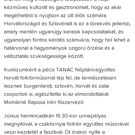
kézműves kultúrát és gasztronómiát, hogy az akár
megélhetést is nyújtson az ott élők számára.
Horvátországot és Szlovéniát is ez a törekvés jellemzi,
amely mentén ugyanúgy keresik kapcsolataikat, és
ugyanolyan fontos kérdés számukra, hogy hol lehet a
határvonal a hagyományok szigorú őrzése és a
változtatás szükségessége között.
Kuriózumként a pécsi TANAC Néptáncegyüttes
horvát folklórműsorral lép fel, de természetesen
lesznek burgenlandi, szlovén, horvát és zalai
csoportok is, egészítette ki az elmondottakat
Molnárné Raposa Irén főszervező.
Június harmincadikán 16.30-kor ünnepélyes
megnyitóval, a csáktornyai folklór együttes műsorával
veszi kezdetét a fesztivál. Öt órakor nyílik a