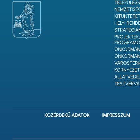
TELEPÜLÉS
NEMZETISÉ
KITÜNTETET
HELYI REND
STRATÉGIÁ
PROJEKTEK,
PROGRAMO
ÖNKORMÁNY
ÖNKORMÁN
VÁROSTÉRK
KÖRNYEZET
ÁLLATVÉDE
TESTVÉRV
KÖZÉRDEKŰ ADATOK
IMPRESSZUM