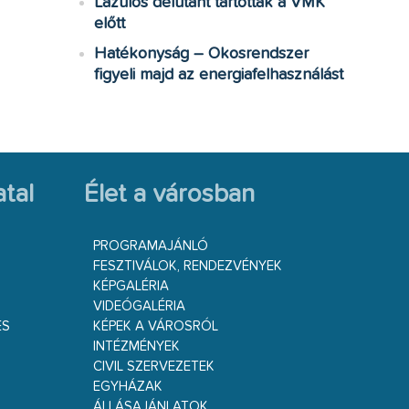
Lazulós délutánt tartottak a VMK
előtt
Hatékonyság – Okosrendszer
figyeli majd az energiafelhasználást
tal
Élet a városban
PROGRAMAJÁNLÓ
FESZTIVÁLOK, RENDEZVÉNYEK
KÉPGALÉRIA
VIDEÓGALÉRIA
ÉS
KÉPEK A VÁROSRÓL
INTÉZMÉNYEK
CIVIL SZERVEZETEK
EGYHÁZAK
ÁLLÁSAJÁNLATOK