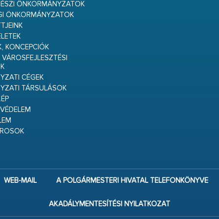
RÉSZI ÖNKORMÁNYZATOK
GI ÖNKORMÁNYZATOK
TJEINK
ELETEK
K, KONCEPCIÓK
 VÁROSFEJLESZTÉSI
K
ZATI CÉGEK
YZATI TÁRSULÁSOK
ÉP
VÉDELEM
LEM
ÁROSOK
WEB-MAIL
A POLGÁRMESTERI HIVATAL TELEFONKÖNYVE
AKADÁLYMENTESÍTÉSI NYILATKOZAT