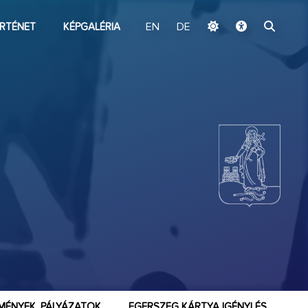
ugrás a fő tartalomhoz
RTÉNET
KÉPGALÉRIA
EN
DE
MÉNYEK, PÁLYÁZATOK
EGERSZEG KÁRTYA IGÉNYLÉS