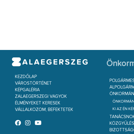
Önkorm
KEZDŐLAP
POLGÁRME
VÁROSTÖRTÉNET
ALPOLGÁRM
KÉPGALÉRIA
ÖNKORMÁNY
ZALAEGERSZEGI VAGYOK
ÖNKORMÁNY
ÉLMÉNYEKET KERESEK
KI AZ ÉN K
VÁLLALKOZOM, BEFEKTETEK
TANÁCSNO
KÖZGYŰLÉ
BIZOTTSÁ