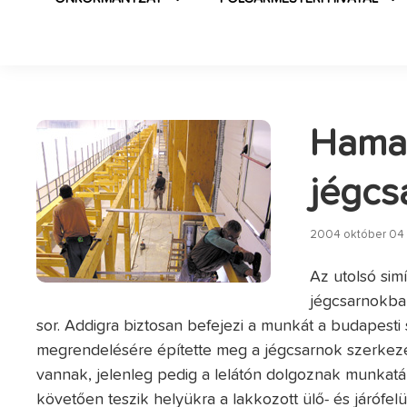
Hamar
jégcs
2004 október 04 -
Az utolsó sim
jégcsarnokban
sor. Addigra biztosan befejezi a munkát a budapesti s
megrendelésére építette meg a jégcsarnok szerkezet
vannak, jelenleg pedig a lelátón dolgoznak munkatárs
követően teszik helyükra a lakkozott ülő- és járófelü