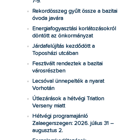
7-9.
Rekordösszeg gyűlt össze a bazitai
óvoda javára
Energiafogyasztási korlátozásokról
döntött az önkormányzat
Járdafelújítás kezdődött a
Toposházi utcában
Fesztivált rendeztek a bazitai
városrészben
Lecsóval ünnepelték a nyarat
Vorhotán
Útlezárások a hétvégi Triatlon
Verseny miatt
Hétvégi programajánló
Zalaegerszegen: 2026. július 31 –
augusztus 2.