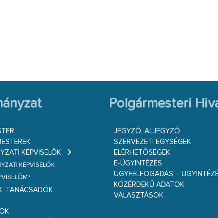
ányzat
Polgármesteri Hiva
STER
JEGYZŐ, ALJEGYZŐ
ESTEREK
SZERVEZETI EGYSÉGEK
ZATI KÉPVISELŐK
ELÉRHETŐSÉGEK
E-ÜGYINTÉZÉS
ZATI KÉPVISELŐK
ÜGYFÉLFOGADÁS – ÜGYINTÉZ
ÉPVISELŐM?
KÖZÉRDEKŰ ADATOK
K, TANÁCSADÓK
VÁLASZTÁSOK
S
GOK