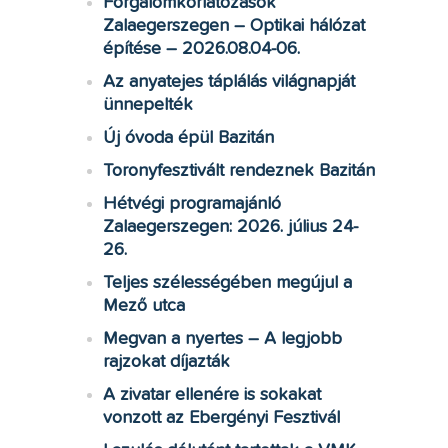
Forgalomkorlátozások
Zalaegerszegen – Optikai hálózat
építése – 2026.08.04-06.
Az anyatejes táplálás világnapját
ünnepelték
Új óvoda épül Bazitán
Toronyfesztivált rendeznek Bazitán
Hétvégi programajánló
Zalaegerszegen: 2026. július 24-
26.
Teljes szélességében megújul a
Mező utca
Megvan a nyertes – A legjobb
rajzokat díjazták
A zivatar ellenére is sokakat
vonzott az Ebergényi Fesztivál