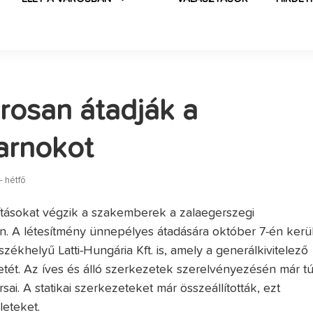
osan átadják a
arnokot
 hétfő
ításokat végzik a szakemberek a zalaegerszegi
. A létesítmény ünnepélyes átadására október 7-én kerü
zékhelyű Latti-Hungária Kft. is, amely a generálkivitelező
ét. Az íves és álló szerkezetek szerelvényezésén már tú
ai. A statikai szerkezeteket már összeállították, ezt
leteket.