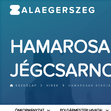
HAMAROSAN
JÉGCSARN
KEZDŐLAP
HÍREK
HAMAROSAN ÁTADJÁ
ÖNKORMÁNYZAT
POLGÁRMESTERI HIVATAL