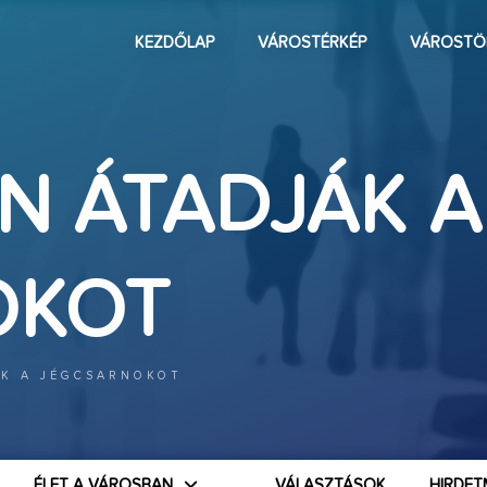
KEZDŐLAP
VÁROSTÉRKÉP
VÁROSTÖ
 ÁTADJÁK A
OKOT
K A JÉGCSARNOKOT
ÉLET A VÁROSBAN
VÁLASZTÁSOK
HIRDET