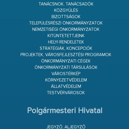
TANÁCSNOK, TANÁCSADÓK
KÖZGYŰLÉS
BIZOTTSÁGOK
TELEPÜLÉSRÉSZI ÖNKORMÁNYZATOK
NEMZETISÉGI ÖNKORMÁNYZATOK
KITÜNTETETTJEINK
HELYI RENDELETEK
STRATÉGIÁK, KONCEPCIÓK
PROJEKTEK, VÁROSFEJLESZTÉSI PROGRAMOK
ÖNKORMÁNYZATI CÉGEK
ÖNKORMÁNYZATI TÁRSULÁSOK
VÁROSTÉRKÉP
KÖRNYEZETVÉDELEM
ÁLLATVÉDELEM
TESTVÉRVÁROSOK
Polgármesteri Hivatal
JEGYZŐ, ALJEGYZŐ