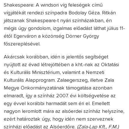
Shakespeare: A windsori víg feleségek című
vígjátékát rendezi színpadra Bodolay Géza. Ritkán
játszanak Shakespeare-t nyári színházakban, én
mégis úgy gondolom, izgalmas előadást láthat július 11-
étől Egerváron a közönség Dörner György
főszereplésével.
Akárcsak korábban, idén is jelentős segítséget
nyújtott az évad létrejöttében a kht.-nak az Oktatási
és Kulturális Minisztérium, valamint a Nemzeti
Kulturális Alapprogram. Zalaegerszeg, illetve Zala
Megye Önkormányzatának támogatása azonban
elmaradt, így a színház 2007. évi költségvetése az
egy évvel korábbi harmadát sem éri el. Emellett
nagyon leromlott mára az alsóerdei színház helyszíne,
ezért határoztak úgy, hogy idén nem szerveznek
színházi előadást az Alsóerdőre.
(Zala-Lap Kft., F.M.)