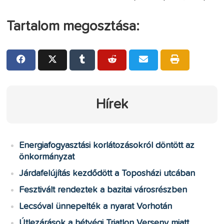
Tartalom megosztása:
Hírek
Energiafogyasztási korlátozásokról döntött az
önkormányzat
Járdafelújítás kezdődött a Toposházi utcában
Fesztivált rendeztek a bazitai városrészben
Lecsóval ünnepelték a nyarat Vorhotán
Útlezárások a hétvégi Triatlon Verseny miatt