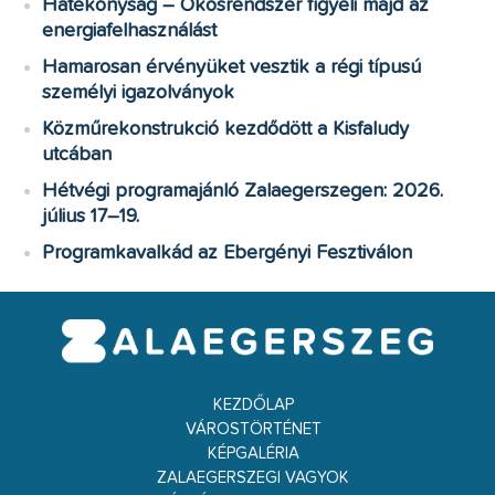
Hatékonyság – Okosrendszer figyeli majd az
energiafelhasználást
Hamarosan érvényüket vesztik a régi típusú
személyi igazolványok
Közműrekonstrukció kezdődött a Kisfaludy
utcában
Hétvégi programajánló Zalaegerszegen: 2026.
július 17–19.
Programkavalkád az Ebergényi Fesztiválon
KEZDŐLAP
VÁROSTÖRTÉNET
KÉPGALÉRIA
ZALAEGERSZEGI VAGYOK