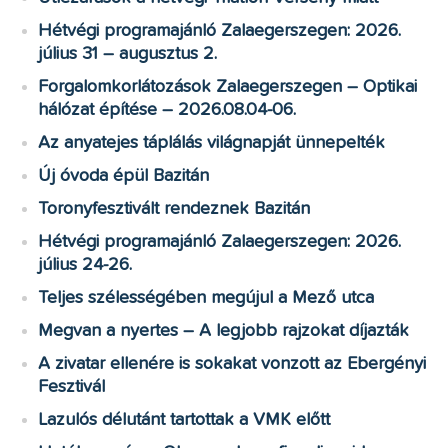
Hétvégi programajánló Zalaegerszegen: 2026.
július 31 – augusztus 2.
Forgalomkorlátozások Zalaegerszegen – Optikai
hálózat építése – 2026.08.04-06.
Az anyatejes táplálás világnapját ünnepelték
Új óvoda épül Bazitán
Toronyfesztivált rendeznek Bazitán
Hétvégi programajánló Zalaegerszegen: 2026.
július 24-26.
Teljes szélességében megújul a Mező utca
Megvan a nyertes – A legjobb rajzokat díjazták
A zivatar ellenére is sokakat vonzott az Ebergényi
Fesztivál
Lazulós délutánt tartottak a VMK előtt