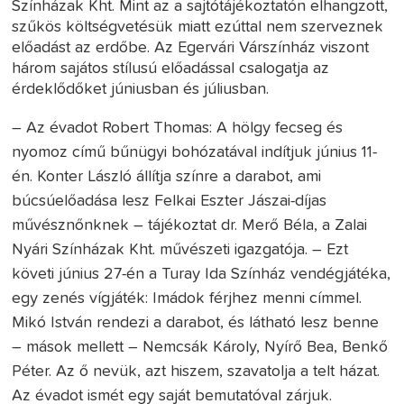
Színházak Kht. Mint az a sajtótájékoztatón elhangzott,
szűkös költségvetésük miatt ezúttal nem szerveznek
előadást az erdőbe. Az Egervári Várszínház viszont
három sajátos stílusú előadással csalogatja az
érdeklődőket júniusban és júliusban.
– Az évadot Robert Thomas: A hölgy fecseg és
nyomoz című bűnügyi bohózatával indítjuk június 11-
én. Konter László állítja színre a darabot, ami
búcsúelőadása lesz Felkai Eszter Jászai-díjas
művésznőnknek – tájékoztat dr. Merő Béla, a Zalai
Nyári Színházak Kht. művészeti igazgatója. – Ezt
követi június 27-én a Turay Ida Színház vendégjátéka,
egy zenés vígjáték: Imádok férjhez menni címmel.
Mikó István rendezi a darabot, és látható lesz benne
– mások mellett – Nemcsák Károly, Nyírő Bea, Benkő
Péter. Az ő nevük, azt hiszem, szavatolja a telt házat.
Az évadot ismét egy saját bemutatóval zárjuk.