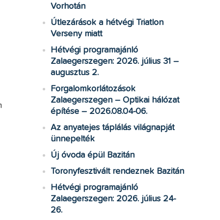
Vorhotán
Útlezárások a hétvégi Triatlon
Verseny miatt
Hétvégi programajánló
a
Zalaegerszegen: 2026. július 31 –
augusztus 2.
Forgalomkorlátozások
Zalaegerszegen – Optikai hálózat
m
építése – 2026.08.04-06.
Az anyatejes táplálás világnapját
ünnepelték
Új óvoda épül Bazitán
Toronyfesztivált rendeznek Bazitán
Hétvégi programajánló
Zalaegerszegen: 2026. július 24-
26.