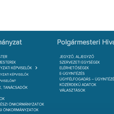
ányzat
Polgármesteri Hiva
STER
JEGYZŐ, ALJEGYZŐ
ESTEREK
SZERVEZETI EGYSÉGEK
ZATI KÉPVISELŐK
ELÉRHETŐSÉGEK
E-ÜGYINTÉZÉS
ZATI KÉPVISELŐK
ÜGYFÉLFOGADÁS – ÜGYINTÉZ
ÉPVISELŐM?
KÖZÉRDEKŰ ADATOK
K, TANÁCSADÓK
VÁLASZTÁSOK
S
GOK
RÉSZI ÖNKORMÁNYZATOK
GI ÖNKORMÁNYZATOK