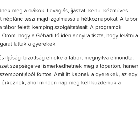
nek meg a diákok. Lovaglás, íjászat, kenu, kézműves
t néptánc teszi majd izgalmassá a hétköznapokat. A tábor
 tábor feletti kemping szolgáltatásait. A programok
röm, hogy a Gébárti tó idén annyira tiszta, hogy lelátni 
garat láttak a gyerekek.
és ifjúsági bizottság elnöke a tábort megnyitva elmondta,
rmészet szépségeivel ismerkedhetnek meg a tóparton, hane
 szempontjából fontos. Amit itt kapnak a gyerekek, az egy
ól érkeznek, ahol minden nap meg kell küzdeniük a