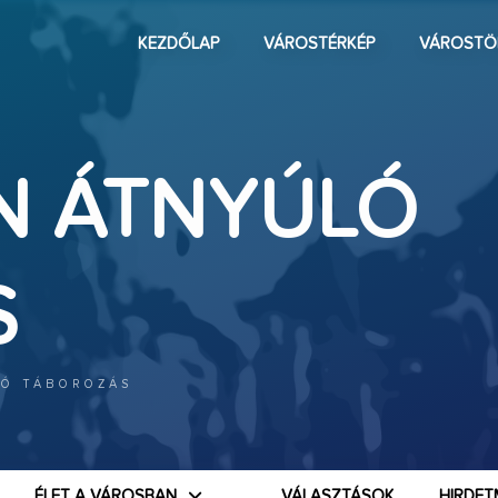
KEZDŐLAP
VÁROSTÉRKÉP
VÁROSTÖ
N ÁTNYÚLÓ
S
LÓ TÁBOROZÁS
ÉLET A VÁROSBAN
VÁLASZTÁSOK
HIRDET