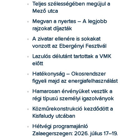
Teljes szélességében megújul a
Mező utca
Megvan a nyertes – A legjobb
rajzokat díjazták
A zivatar ellenére is sokakat
vonzott az Ebergényi Fesztivál
Lazulós délutánt tartottak a VMK
előtt
Hatékonyság – Okosrendszer
figyeli majd az energiafelhasználást
Hamarosan érvényüket vesztik a
régi típusú személyi igazolványok
Közműrekonstrukció kezdődött a
Kisfaludy utcában
Hétvégi programajánló
Zalaegerszegen: 2026. július 17–19.