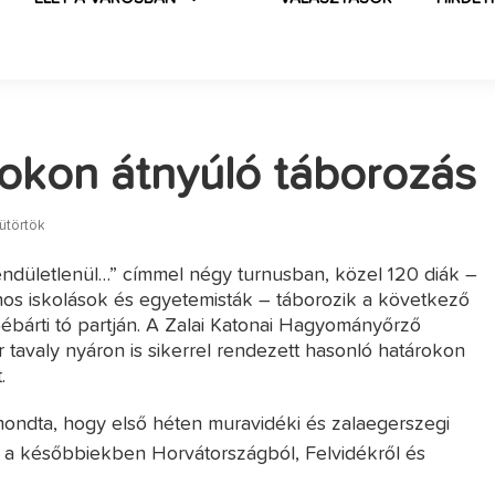
okon átnyúló táborozás
sütörtök
ndületlenül…” címmel négy turnusban, közel 120 diák –
nos iskolások és egyetemisták – táborozik a következő
bárti tó partján. A Zalai Katonai Hagyományőrző
 tavaly nyáron is sikerrel rendezett hasonló határokon
.
ondta, hogy első héten muravidéki és zalaegerszegi
, de a későbbiekben Horvátországból, Felvidékről és