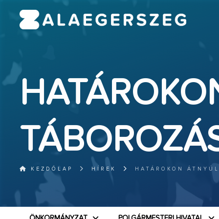
HATÁROKO
TÁBOROZÁ
KEZDŐLAP
HÍREK
HATÁROKON ÁTNYÚ
ÖNKORMÁNYZAT
POLGÁRMESTERI HIVATAL