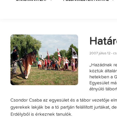
Határ
2007 július 12 - c
„Hazádnak re
köztük általá
hetekben a Gé
Egyesület már
átnyúló tábort
Csondor Csaba az egyesület és a tábor vezetője elm
gyerekek lakják be a tó partján felállított jurtákat
Erdélyből is érkeznek tanulók.