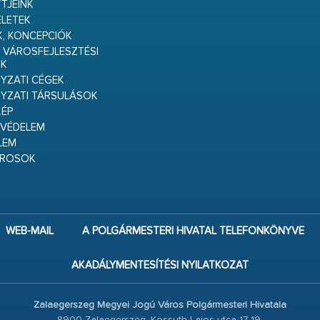
TJEINK
ELETEK
K, KONCEPCIÓK
 VÁROSFEJLESZTÉSI
K
ZATI CÉGEK
YZATI TÁRSULÁSOK
ÉP
VÉDELEM
LEM
ÁROSOK
WEB-MAIL
A POLGÁRMESTERI HIVATAL TELEFONKÖNYVE
AKADÁLYMENTESÍTÉSI NYILATKOZAT
Zalaegerszeg Megyei Jogú Város Polgármesteri Hivatala