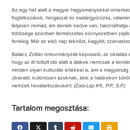
Az egy hét alatt a magyar hagyományokkal ismerked
foglalkozások, horgászat és madárgyűrűzés, valamin
teljesen nomád, ám akinek kedve van, használhatja a
többsége azonban természetes környezetben zajlik. Ö
fenékig. Már az első nap teknőst, kagylót, szarvasbo
Balaicz Zoltán önkormányzati képviselő, az oktatási 
hogy az itt töltött idő alatt a diákok nemcsak a te
minden olyan kulturális értékkel is, ami a magyarság
útravaló, különösen azoknak, akik a határokon túlr
nemzeti hovatartozásukért.
(Zala-Lap Kft., P.P., S.P.)
Tartalom megosztása: