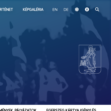
ugrás a fő tartalomhoz
RTÉNET
KÉPGALÉRIA
EN
DE
MÉNYEK, PÁLYÁZATOK
EGERSZEG KÁRTYA IGÉNYLÉS