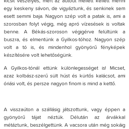
kicsit veszélyes, mert az autóút mellett kellett menni
egy keskeny sávon, de vigyáztunk, és senkinek sem
esett semmi baja. Nagyon szép volt a patak is, ami a
szorosban folyt végig, még apró vízesések is voltak
benne. A Békás-szoroson végigérve felültünk a
buszra, és elmentünk a Gyilkos-tóhoz. Nagyon szép
volt a tó is, és mindenhol gyönyörű fényképek
készítésére volt lehetőségünk.
A Gyilkos-tónál ettünk különlegességet is! Micset,
azaz kolbász-szerű sült húst és kürtős kalácsot, ami
óriási volt, és persze nagyon finom is mind a kettő.
A visszaúton a szállásig játszottunk, vagy éppen a
gyönyörű tájat néztük. Délután az árvákkal
métáztunk, beszélgettünk. A vacsora után még sokáig