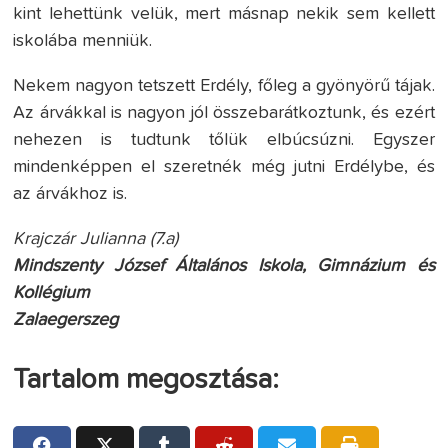
kint lehettünk velük, mert másnap nekik sem kellett
iskolába menniük.
Nekem nagyon tetszett Erdély, főleg a gyönyörű tájak.
Az árvákkal is nagyon jól összebarátkoztunk, és ezért
nehezen is tudtunk tőlük elbúcsúzni. Egyszer
mindenképpen el szeretnék még jutni Erdélybe, és
az árvákhoz is.
Krajczár Julianna (7.a)
Mindszenty József Általános Iskola, Gimnázium és
Kollégium
Zalaegerszeg
Tartalom megosztása: