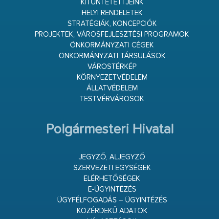
KITÜNTETETTJEINK
HELYI RENDELETEK
STRATÉGIÁK, KONCEPCIÓK
PROJEKTEK, VÁROSFEJLESZTÉSI PROGRAMOK
ÖNKORMÁNYZATI CÉGEK
ÖNKORMÁNYZATI TÁRSULÁSOK
VÁROSTÉRKÉP
KÖRNYEZETVÉDELEM
ÁLLATVÉDELEM
TESTVÉRVÁROSOK
Polgármesteri Hivatal
JEGYZŐ, ALJEGYZŐ
SZERVEZETI EGYSÉGEK
ELÉRHETŐSÉGEK
E-ÜGYINTÉZÉS
ÜGYFÉLFOGADÁS – ÜGYINTÉZÉS
KÖZÉRDEKŰ ADATOK