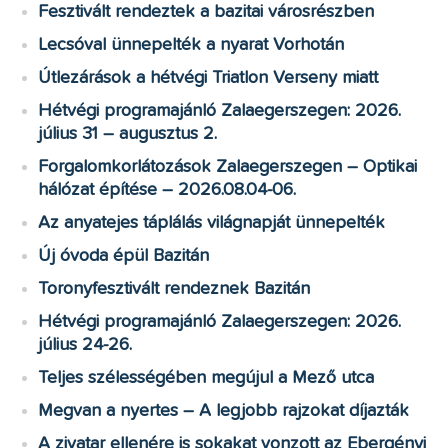
Fesztivált rendeztek a bazitai városrészben
Lecsóval ünnepelték a nyarat Vorhotán
Útlezárások a hétvégi Triatlon Verseny miatt
Hétvégi programajánló Zalaegerszegen: 2026.
július 31 – augusztus 2.
Forgalomkorlátozások Zalaegerszegen – Optikai
hálózat építése – 2026.08.04-06.
Az anyatejes táplálás világnapját ünnepelték
Új óvoda épül Bazitán
Toronyfesztivált rendeznek Bazitán
Hétvégi programajánló Zalaegerszegen: 2026.
július 24-26.
Teljes szélességében megújul a Mező utca
Megvan a nyertes – A legjobb rajzokat díjazták
A zivatar ellenére is sokakat vonzott az Ebergényi