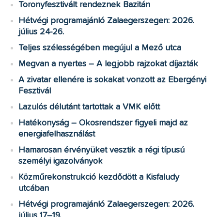
Toronyfesztivált rendeznek Bazitán
Hétvégi programajánló Zalaegerszegen: 2026.
július 24-26.
Teljes szélességében megújul a Mező utca
Megvan a nyertes – A legjobb rajzokat díjazták
A zivatar ellenére is sokakat vonzott az Ebergényi
Fesztivál
Lazulós délutánt tartottak a VMK előtt
Hatékonyság – Okosrendszer figyeli majd az
energiafelhasználást
Hamarosan érvényüket vesztik a régi típusú
személyi igazolványok
Közműrekonstrukció kezdődött a Kisfaludy
utcában
Hétvégi programajánló Zalaegerszegen: 2026.
július 17–19.