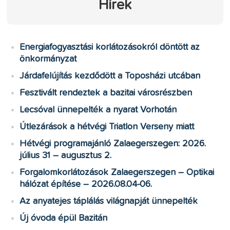
Hírek
Energiafogyasztási korlátozásokról döntött az
önkormányzat
Járdafelújítás kezdődött a Toposházi utcában
Fesztivált rendeztek a bazitai városrészben
Lecsóval ünnepelték a nyarat Vorhotán
Útlezárások a hétvégi Triatlon Verseny miatt
Hétvégi programajánló Zalaegerszegen: 2026.
július 31 – augusztus 2.
Forgalomkorlátozások Zalaegerszegen – Optikai
hálózat építése – 2026.08.04-06.
Az anyatejes táplálás világnapját ünnepelték
Új óvoda épül Bazitán