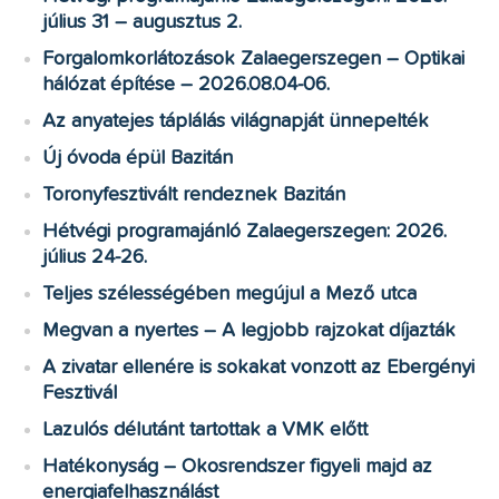
július 31 – augusztus 2.
Forgalomkorlátozások Zalaegerszegen – Optikai
hálózat építése – 2026.08.04-06.
Az anyatejes táplálás világnapját ünnepelték
Új óvoda épül Bazitán
Toronyfesztivált rendeznek Bazitán
Hétvégi programajánló Zalaegerszegen: 2026.
július 24-26.
Teljes szélességében megújul a Mező utca
Megvan a nyertes – A legjobb rajzokat díjazták
A zivatar ellenére is sokakat vonzott az Ebergényi
Fesztivál
Lazulós délutánt tartottak a VMK előtt
Hatékonyság – Okosrendszer figyeli majd az
energiafelhasználást