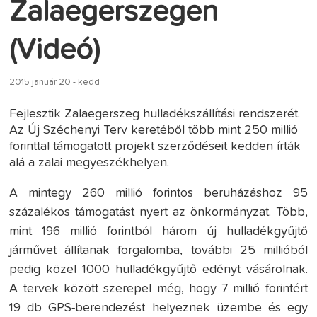
Zalaegerszegen
(Videó)
2015 január 20 - kedd
Fejlesztik Zalaegerszeg hulladékszállítási rendszerét.
Az Új Széchenyi Terv keretéből több mint 250 millió
forinttal támogatott projekt szerződéseit kedden írták
alá a zalai megyeszékhelyen.
A mintegy 260 millió forintos beruházáshoz 95
százalékos támogatást nyert az önkormányzat. Több,
mint 196 millió forintból három új hulladékgyűjtő
járművet állítanak forgalomba, további 25 millióból
pedig közel 1000 hulladékgyűjtő edényt vásárolnak.
A tervek között szerepel még, hogy 7 millió forintért
19 db GPS-berendezést helyeznek üzembe és egy