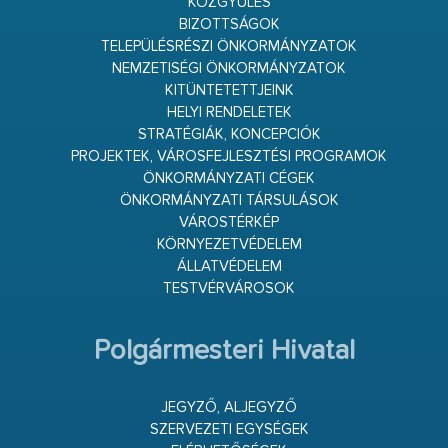
KÖZGYŰLÉS
BIZOTTSÁGOK
TELEPÜLÉSRÉSZI ÖNKORMÁNYZATOK
NEMZETISÉGI ÖNKORMÁNYZATOK
KITÜNTETETTJEINK
HELYI RENDELETEK
STRATÉGIÁK, KONCEPCIÓK
PROJEKTEK, VÁROSFEJLESZTÉSI PROGRAMOK
ÖNKORMÁNYZATI CÉGEK
ÖNKORMÁNYZATI TÁRSULÁSOK
VÁROSTÉRKÉP
KÖRNYEZETVÉDELEM
ÁLLATVÉDELEM
TESTVÉRVÁROSOK
Polgármesteri Hivatal
JEGYZŐ, ALJEGYZŐ
SZERVEZETI EGYSÉGEK