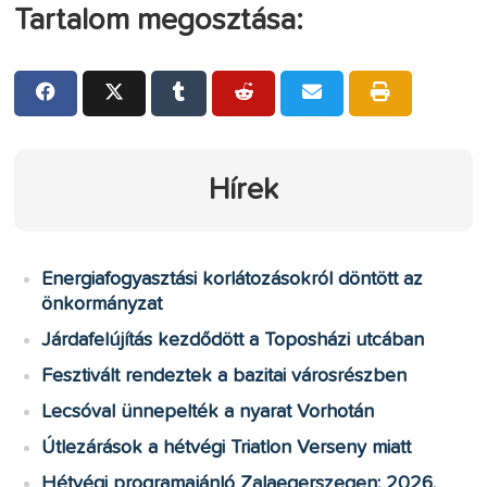
Tartalom megosztása:
Hírek
Energiafogyasztási korlátozásokról döntött az
önkormányzat
Járdafelújítás kezdődött a Toposházi utcában
Fesztivált rendeztek a bazitai városrészben
Lecsóval ünnepelték a nyarat Vorhotán
Útlezárások a hétvégi Triatlon Verseny miatt
Hétvégi programajánló Zalaegerszegen: 2026.