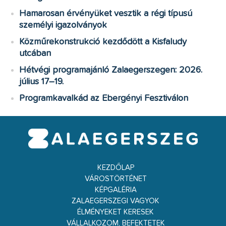
Hamarosan érvényüket vesztik a régi típusú
személyi igazolványok
Közműrekonstrukció kezdődött a Kisfaludy
utcában
Hétvégi programajánló Zalaegerszegen: 2026.
július 17–19.
Programkavalkád az Ebergényi Fesztiválon
KEZDŐLAP
VÁROSTÖRTÉNET
KÉPGALÉRIA
ZALAEGERSZEGI VAGYOK
ÉLMÉNYEKET KERESEK
VÁLLALKOZOM, BEFEKTETEK