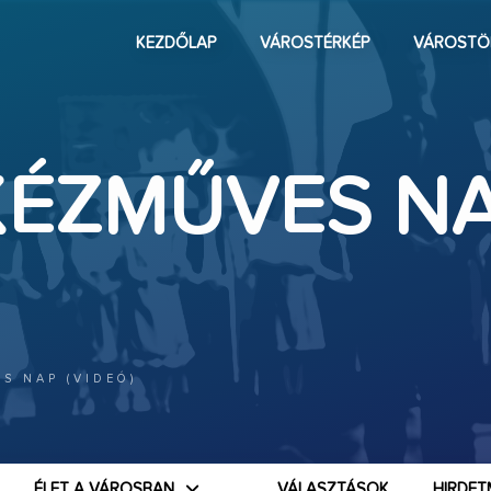
KEZDŐLAP
VÁROSTÉRKÉP
VÁROSTÖ
 KÉZMŰVES N
ES NAP (VIDEÓ)
ÉLET A VÁROSBAN
VÁLASZTÁSOK
HIRDET