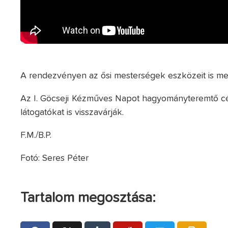
A rendezvényen az ősi mesterségek eszközeit is meg
Az I. Göcseji Kézműves Napot hagyományteremtő célla
látogatókat is visszavárják.
F.M./B.P.
Fotó: Seres Péter
Tartalom megosztása: