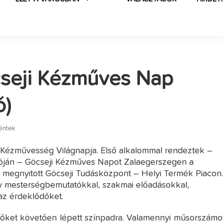
cseji Kézműves Nap
ó)
péntek
a Kézművesség Világnapja. Első alkalommal rendeztek –
ján – Göcseji Kézműves Napot Zalaegerszegen a
 megnyitott Göcseji Tudásközpont – Helyi Termék Piacon
 mesterségbemutatókkal, szakmai előadásokkal,
az érdeklődőket.
tőket követően lépett színpadra. Valamennyi műsorszámot