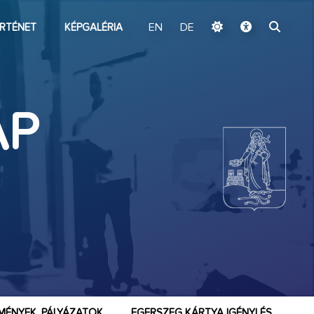
ugrás a fő tartalomhoz
RTÉNET
KÉPGALÉRIA
EN
DE
AP
MÉNYEK, PÁLYÁZATOK
EGERSZEG KÁRTYA IGÉNYLÉS