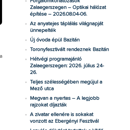
Forgalomkorlátozások
Zalaegerszegen – Optikai hálózat
építése – 2026.08.04-06.
Az anyatejes táplálás világnapját
ünnepelték
Új óvoda épül Bazitán
Toronyfesztivált rendeznek Bazitán
a
Hétvégi programajánló
Zalaegerszegen: 2026. július 24-
26.
Teljes szélességében megújul a
Mező utca
Megvan a nyertes – A legjobb
rajzokat díjazták
A zivatar ellenére is sokakat
vonzott az Ebergényi Fesztivál