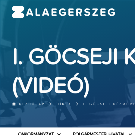
I. GÖCSEJI
(VIDEÓ)
KEZDŐLAP
HÍREK
I. GÖCSEJI KÉZMŰV
ÖNKORMÁNYZAT
POLGÁRMESTERI HIVATAL