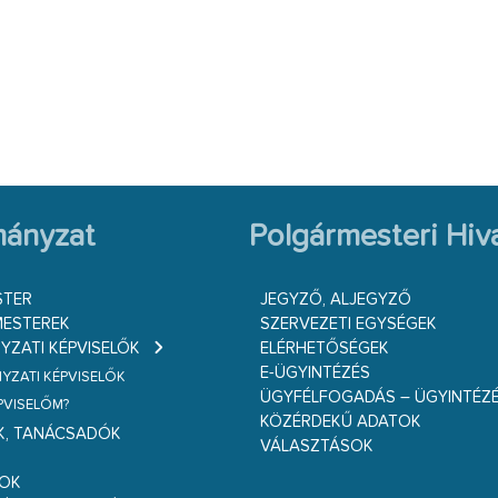
ányzat
Polgármesteri Hiva
STER
JEGYZŐ, ALJEGYZŐ
ESTEREK
SZERVEZETI EGYSÉGEK
ZATI KÉPVISELŐK
ELÉRHETŐSÉGEK
E-ÜGYINTÉZÉS
ZATI KÉPVISELŐK
ÜGYFÉLFOGADÁS – ÜGYINTÉZ
ÉPVISELŐM?
KÖZÉRDEKŰ ADATOK
K, TANÁCSADÓK
VÁLASZTÁSOK
S
GOK