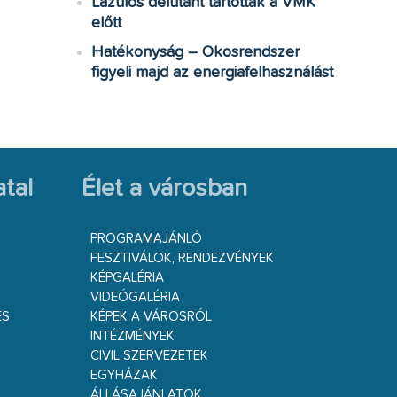
Lazulós délutánt tartottak a VMK
előtt
Hatékonyság – Okosrendszer
figyeli majd az energiafelhasználást
tal
Élet a városban
PROGRAMAJÁNLÓ
FESZTIVÁLOK, RENDEZVÉNYEK
KÉPGALÉRIA
VIDEÓGALÉRIA
ÉS
KÉPEK A VÁROSRÓL
INTÉZMÉNYEK
CIVIL SZERVEZETEK
EGYHÁZAK
ÁLLÁSAJÁNLATOK