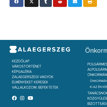
Önkorm
KEZDŐLAP
POLGÁRME
VÁROSTÖRTÉNET
ALPOLGÁRM
KÉPGALÉRIA
ÖNKORMÁNY
ZALAEGERSZEGI VAGYOK
ÖNKORMÁNY
ÉLMÉNYEKET KERESEK
KI AZ ÉN K
VÁLLALKOZOM, BEFEKTETEK
TANÁCSNO
KÖZGYŰLÉ
BIZOTTSÁ