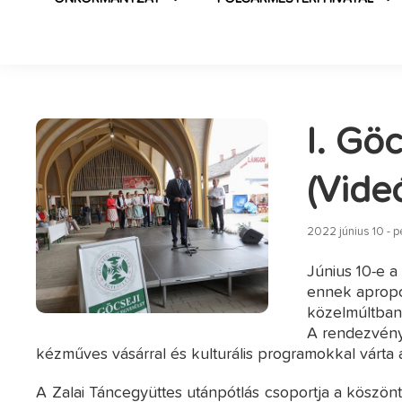
I. Gö
(Vide
2022 június 10 - 
Június 10-e 
ennek apropó
közelmúltban
A rendezvény
kézműves vásárral és kulturális programokkal várta 
A Zalai Táncegyüttes utánpótlás csoportja a köszön