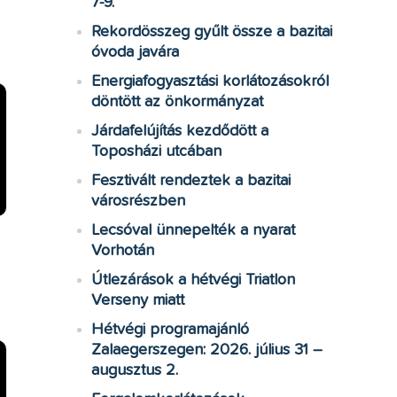
7-9.
Rekordösszeg gyűlt össze a bazitai
óvoda javára
Energiafogyasztási korlátozásokról
döntött az önkormányzat
Járdafelújítás kezdődött a
Toposházi utcában
Fesztivált rendeztek a bazitai
városrészben
Lecsóval ünnepelték a nyarat
Vorhotán
Útlezárások a hétvégi Triatlon
Verseny miatt
Hétvégi programajánló
Zalaegerszegen: 2026. július 31 –
augusztus 2.