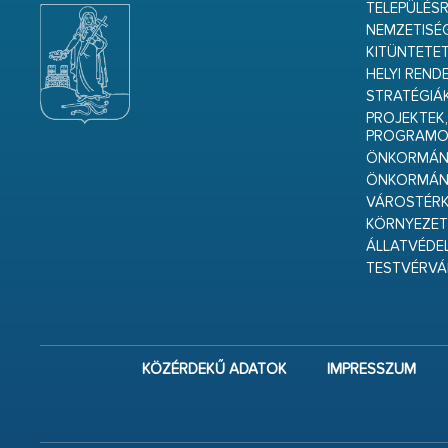
TELEPÜLÉS
NEMZETISÉ
KITÜNTETET
HELYI REND
STRATÉGIÁ
PROJEKTEK,
PROGRAMO
ÖNKORMÁNY
ÖNKORMÁN
VÁROSTÉRK
KÖRNYEZET
ÁLLATVÉDE
TESTVÉRV
KÖZÉRDEKŰ ADATOK
IMPRESSZUM