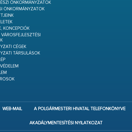
RÉSZI ÖNKORMÁNYZATOK
GI ÖNKORMÁNYZATOK
TJEINK
ELETEK
K, KONCEPCIÓK
 VÁROSFEJLESZTÉSI
K
ZATI CÉGEK
YZATI TÁRSULÁSOK
ÉP
VÉDELEM
LEM
ÁROSOK
WEB-MAIL
A POLGÁRMESTERI HIVATAL TELEFONKÖNYVE
AKADÁLYMENTESÍTÉSI NYILATKOZAT