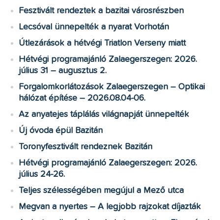
Fesztivált rendeztek a bazitai városrészben
Lecsóval ünnepelték a nyarat Vorhotán
Útlezárások a hétvégi Triatlon Verseny miatt
Hétvégi programajánló Zalaegerszegen: 2026.
július 31 – augusztus 2.
Forgalomkorlátozások Zalaegerszegen – Optikai
hálózat építése – 2026.08.04-06.
Az anyatejes táplálás világnapját ünnepelték
Új óvoda épül Bazitán
Toronyfesztivált rendeznek Bazitán
Hétvégi programajánló Zalaegerszegen: 2026.
július 24-26.
Teljes szélességében megújul a Mező utca
Megvan a nyertes – A legjobb rajzokat díjazták