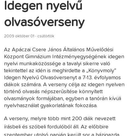
Idegen nyelvű
olvasóverseny
2009 október 01 - csütörtök
Az Apáczai Csere János Általános Művelődési
Központ Gimnázium Intézményegységének idegen
nyelvi munkaközössége a tavalyi sikerre való
tekintettel az idén is meghirdette a „Könyvmoly”
Idegen Nyelvű Olvasóversenyt a 7-13. évfolyamos
diákok számára. A verseny célja az idegen nyelven
történő olvasás népszerűsítése könnyített
olvasmányok formájában, egyben a tanórán kívüli
nyelvhasználat gyakorlatának fokozása.
A verseny, melyre több mint 200 diák nevezett
írásbeli és szóbeli fordulóból áll. Az előbbire
szeptember utolsó napján került sor a házigazda