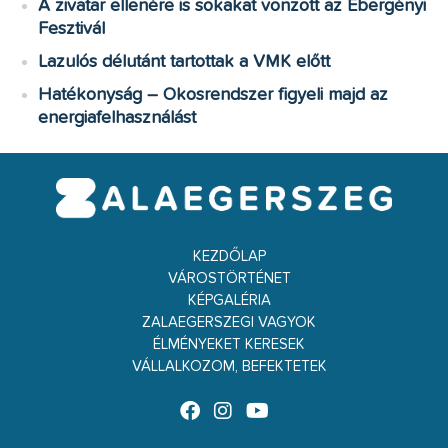
A zivatar ellenére is sokakat vonzott az Ebergényi
Fesztivál
Lazulós délutánt tartottak a VMK előtt
Hatékonyság – Okosrendszer figyeli majd az
energiafelhasználást
KEZDŐLAP
VÁROSTÖRTÉNET
KÉPGALÉRIA
ZALAEGERSZEGI VAGYOK
ÉLMÉNYEKET KERESEK
VÁLLALKOZOM, BEFEKTETEK