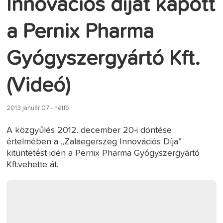
Innovációs díjat kapott
a Pernix Pharma
Gyógyszergyártó Kft.
(Videó)
2013 január 07 - hétfő
A közgyűlés 2012. december 20-i döntése
értelmében a „Zalaegerszeg Innovációs Díja”
kitüntetést idén a Pernix Pharma Gyógyszergyártó
Kft.vehette át.