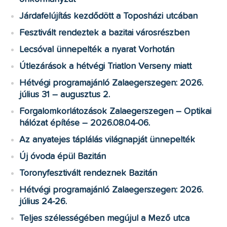
Járdafelújítás kezdődött a Toposházi utcában
Fesztivált rendeztek a bazitai városrészben
Lecsóval ünnepelték a nyarat Vorhotán
Útlezárások a hétvégi Triatlon Verseny miatt
Hétvégi programajánló Zalaegerszegen: 2026.
július 31 – augusztus 2.
Forgalomkorlátozások Zalaegerszegen – Optikai
hálózat építése – 2026.08.04-06.
Az anyatejes táplálás világnapját ünnepelték
Új óvoda épül Bazitán
Toronyfesztivált rendeznek Bazitán
Hétvégi programajánló Zalaegerszegen: 2026.
július 24-26.
Teljes szélességében megújul a Mező utca