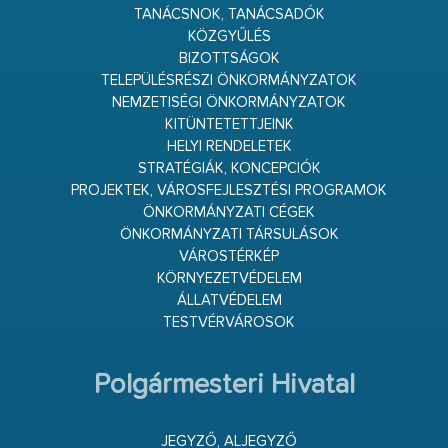
TANÁCSNOK, TANÁCSADÓK
KÖZGYŰLÉS
BIZOTTSÁGOK
TELEPÜLÉSRÉSZI ÖNKORMÁNYZATOK
NEMZETISÉGI ÖNKORMÁNYZATOK
KITÜNTETETTJEINK
HELYI RENDELETEK
STRATÉGIÁK, KONCEPCIÓK
PROJEKTEK, VÁROSFEJLESZTÉSI PROGRAMOK
ÖNKORMÁNYZATI CÉGEK
ÖNKORMÁNYZATI TÁRSULÁSOK
VÁROSTÉRKÉP
KÖRNYEZETVÉDELEM
ÁLLATVÉDELEM
TESTVÉRVÁROSOK
Polgármesteri Hivatal
JEGYZŐ, ALJEGYZŐ