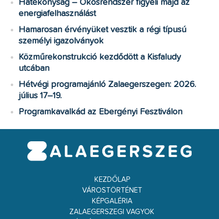
Hatékonyság – Okosrendszer figyeli majd az
energiafelhasználást
Hamarosan érvényüket vesztik a régi típusú
személyi igazolványok
Közműrekonstrukció kezdődött a Kisfaludy
utcában
Hétvégi programajánló Zalaegerszegen: 2026.
július 17–19.
Programkavalkád az Ebergényi Fesztiválon
KEZDŐLAP
VÁROSTÖRTÉNET
KÉPGALÉRIA
ZALAEGERSZEGI VAGYOK