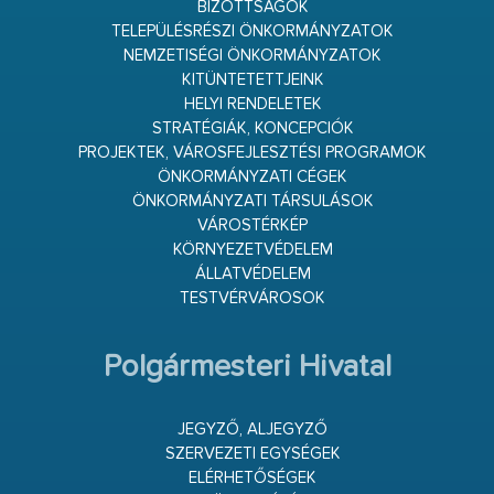
BIZOTTSÁGOK
TELEPÜLÉSRÉSZI ÖNKORMÁNYZATOK
NEMZETISÉGI ÖNKORMÁNYZATOK
KITÜNTETETTJEINK
HELYI RENDELETEK
STRATÉGIÁK, KONCEPCIÓK
PROJEKTEK, VÁROSFEJLESZTÉSI PROGRAMOK
ÖNKORMÁNYZATI CÉGEK
ÖNKORMÁNYZATI TÁRSULÁSOK
VÁROSTÉRKÉP
KÖRNYEZETVÉDELEM
ÁLLATVÉDELEM
TESTVÉRVÁROSOK
Polgármesteri Hivatal
JEGYZŐ, ALJEGYZŐ
SZERVEZETI EGYSÉGEK
ELÉRHETŐSÉGEK