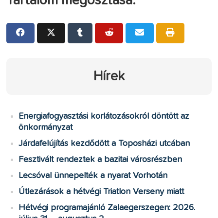
Tartalom megosztása:
Hírek
Energiafogyasztási korlátozásokról döntött az
önkormányzat
Járdafelújítás kezdődött a Toposházi utcában
Fesztivált rendeztek a bazitai városrészben
Lecsóval ünnepelték a nyarat Vorhotán
Útlezárások a hétvégi Triatlon Verseny miatt
Hétvégi programajánló Zalaegerszegen: 2026.