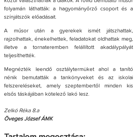
közül választhatnak a diákok. A rövid bemutató műsor
folyamán láthatták: a hagyományőrző csoport és a
színjátszók előadásait.
A műsor után a gyerekek ismét játszhattak,
rajzolhattak, énekelhettek, feladatokat oldhattak meg,
illetve a tornateremben felállított akadálypályát
teljesíthették.
Megnézték leendő osztálytermüket ahol a tanító
nénik bemutatták a tankönyveket és az iskolai
felszereléseket, amely szeptembertől minden kis
elsős táskájában kötelező lakó lesz.
Zelkó Réka 8.a
Öveges József ÁMK