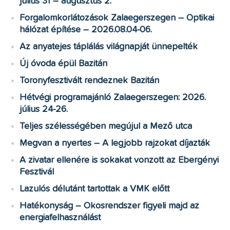
július 31 – augusztus 2.
Forgalomkorlátozások Zalaegerszegen – Optikai
hálózat építése – 2026.08.04-06.
Az anyatejes táplálás világnapját ünnepelték
Új óvoda épül Bazitán
Toronyfesztivált rendeznek Bazitán
Hétvégi programajánló Zalaegerszegen: 2026.
július 24-26.
Teljes szélességében megújul a Mező utca
Megvan a nyertes – A legjobb rajzokat díjazták
A zivatar ellenére is sokakat vonzott az Ebergényi
Fesztivál
Lazulós délutánt tartottak a VMK előtt
Hatékonyság – Okosrendszer figyeli majd az
energiafelhasználást