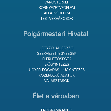
VÁROSTÉRKÉP
KÖRNYEZETVÉDELEM
ÁLLATVÉDELEM
TESTVÉRVÁROSOK
Polgármesteri Hivatal
JEGYZŐ, ALJEGYZŐ
SZERVEZETI EGYSÉGEK
ELÉRHETŐSÉGEK
E-ÜGYINTÉZÉS
ÜGYFÉLFOGADÁS – ÜGYINTÉZÉS
KÖZÉRDEKŰ ADATOK
VÁLASZTÁSOK
Élet a városban
PROGRAMAJÁNLÓ