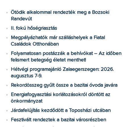
Ötödik alkalommal rendezték meg a Bozsoki
Randevút
II. fokú hőségriasztás
Megpályázhatók már szálláshelyek a Fiatal
Családok Otthonában
Folyamatosan postázzák a behívókat – Az időben
felismert betegség életet menthet!
Hétvégi programajánló Zalaegerszegen: 2026.
augusztus 7-9.
Rekordösszeg gyűlt össze a bazitai óvoda javára
Energiafogyasztási korlátozásokról döntött az
önkormányzat
Járdafelújítás kezdődött a Toposházi utcában
Fesztivált rendeztek a bazitai városrészben