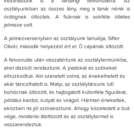
indulhattunk is a farsangi felvonulásra. Az
osztályunkban az összes lány, meg a tanár nénik is
ördögnek öltöztek. A fiúknak is sokféle ötletes
jelmeze volt.
A jelmezversenyben az osztályunk tanulója, Sifter
Olivér, második helyezést ért el. Ő cápának öltözött.
A felvonulás után visszatértünk az osztálytermünkbe,
ahol diszkót rendeztünk. A padokat és székeket
elhúzkodtuk. Aki szeretett volna, az énekelhetett és
akár táncolhatott is. Matyi, az osztálytársunk lufi
bohócnak öltözött, és hajtogatott különféle figurákat,
például kardot, kutyát és virágot. Hárman énekeltek,
eközben mi jól szórakoztunk. Ahogy közeledett a buli
vége, mindenki átöltözött és az osztálytermet is
visszarendeztük.