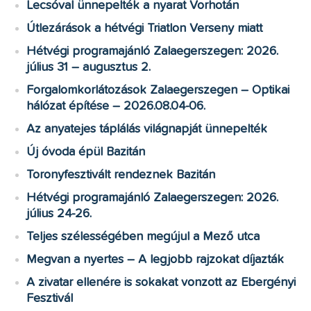
Lecsóval ünnepelték a nyarat Vorhotán
Útlezárások a hétvégi Triatlon Verseny miatt
Hétvégi programajánló Zalaegerszegen: 2026.
július 31 – augusztus 2.
Forgalomkorlátozások Zalaegerszegen – Optikai
hálózat építése – 2026.08.04-06.
Az anyatejes táplálás világnapját ünnepelték
Új óvoda épül Bazitán
Toronyfesztivált rendeznek Bazitán
Hétvégi programajánló Zalaegerszegen: 2026.
július 24-26.
Teljes szélességében megújul a Mező utca
Megvan a nyertes – A legjobb rajzokat díjazták
A zivatar ellenére is sokakat vonzott az Ebergényi
Fesztivál