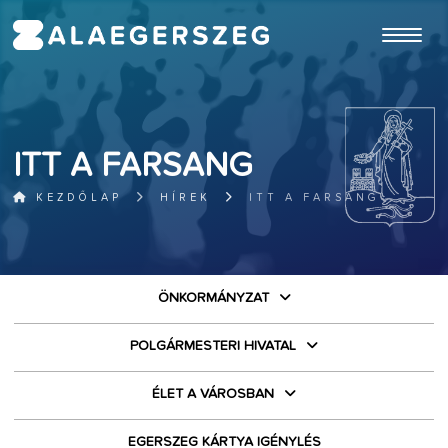
ugrás a fő tartalomhoz
ITT A FARSANG
KEZDŐLAP
HÍREK
ITT A FARSANG
ÖNKORMÁNYZAT
POLGÁRMESTERI HIVATAL
ÉLET A VÁROSBAN
EGERSZEG KÁRTYA IGÉNYLÉS