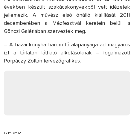
években készült szakácskönyvekből vett idézetek
jellemezik. A művész első önálló kiállítását 2011
decemberében a Mézfesztivál keretein belül, a
Gönczi Galériában szervezték meg.
– A hazai konyha három fő alapanyaga ad magyaros
ízt a tárlaton látható alkotásoknak – fogalmazott
Porpáczy Zoltán tervezőgrafikus.