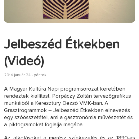
Jelbeszéd Étkekben
(Videó)
2014 január 24 - péntek
A Magyar Kultúra Napi programsorozat keretében
rendeztek kiállítást, Porpáczy Zoltán tervezőgrafikus
munkáiból a Keresztury Dezső VMK-ban. A
Grasztrogrammok – Jelbeszéd Étkekben elnevezés
egy szóösszetétel, ami a gasztronómia művészetét és
a piktogramokat foglalja magába.
Az alkotásokat a merész színkezelés és az 1890-es