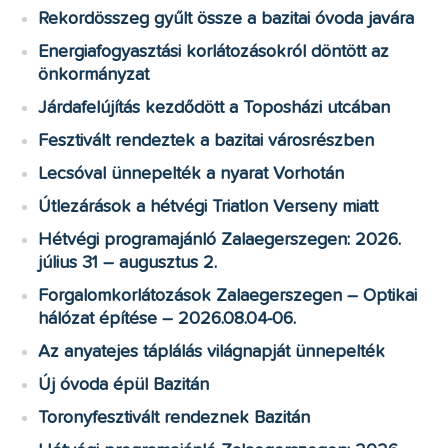
Rekordösszeg gyűlt össze a bazitai óvoda javára
Energiafogyasztási korlátozásokról döntött az
önkormányzat
Járdafelújítás kezdődött a Toposházi utcában
Fesztivált rendeztek a bazitai városrészben
Lecsóval ünnepelték a nyarat Vorhotán
Útlezárások a hétvégi Triatlon Verseny miatt
Hétvégi programajánló Zalaegerszegen: 2026.
július 31 – augusztus 2.
Forgalomkorlátozások Zalaegerszegen – Optikai
hálózat építése – 2026.08.04-06.
Az anyatejes táplálás világnapját ünnepelték
Új óvoda épül Bazitán
Toronyfesztivált rendeznek Bazitán