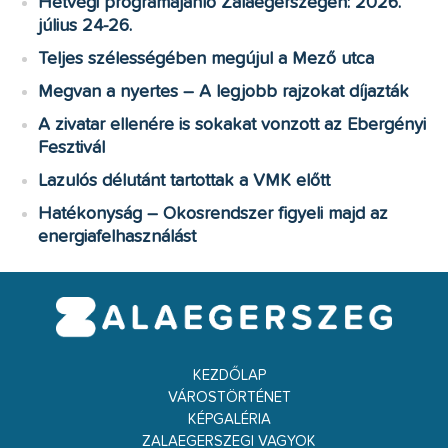
Hétvégi programajánló Zalaegerszegen: 2026.
július 24-26.
Teljes szélességében megújul a Mező utca
Megvan a nyertes – A legjobb rajzokat díjazták
A zivatar ellenére is sokakat vonzott az Ebergényi
Fesztivál
Lazulós délutánt tartottak a VMK előtt
Hatékonyság – Okosrendszer figyeli majd az
energiafelhasználást
KEZDŐLAP
VÁROSTÖRTÉNET
KÉPGALÉRIA
ZALAEGERSZEGI VAGYOK