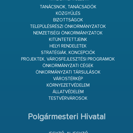
TANÁCSNOK, TANÁCSADÓK
KÖZGYŰLÉS
BIZOTTSÁGOK
TELEPÜLÉSRÉSZI ÖNKORMÁNYZATOK
NEMZETISÉGI ÖNKORMÁNYZATOK
KITÜNTETETTJEINK
HELYI RENDELETEK
STRATÉGIÁK, KONCEPCIÓK
PROJEKTEK, VÁROSFEJLESZTÉSI PROGRAMOK
ÖNKORMÁNYZATI CÉGEK
ÖNKORMÁNYZATI TÁRSULÁSOK
VÁROSTÉRKÉP
KÖRNYEZETVÉDELEM
ÁLLATVÉDELEM
TESTVÉRVÁROSOK
Polgármesteri Hivatal