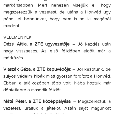
markánsabban. Mert nehezen viseljük el, hogy
megszerezzük a vezetést, de utána a Honvéd úgy
páhol el bennünket, hogy nem is ad ki magából
mindent.
VÉLEMÉNYEK:
Dézsi Attila, a ZTE ügyvezetője:
– Jó kezdés után
nagy visszaesés. Az első félidőben eldőlt már a
mérkőzés.
Vlaszák Géza, a ZTE kapuvédője:
– Jól kezdtünk, de
súlyos védelmi hibák miatt gyorsan fordított a Honvéd.
Ebben a találkozóban több volt, hiába hoztuk már
döntetlenre a második félidőt.
Máté Péter, a ZTE középpályása:
– Megszereztük a
vezetést, uraltuk a játékot. Aztán saját magunkat