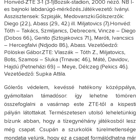
Honvéd-ZTE 3-1 (3-1)Bozsik-stadion, 2000 néző. NB I-
es bajnoki labdarúgó-mérkőzés.Játékvezető: Iványi.
Asszisztensek: Szpisják, Medovarszki.Gólszerzők:
Diego (22.), Abass (29., 42.) ill. Miljatovics (7.).Honvéd:
Tóth – Takács, Szmiljanics, Debreceni, Vincze – Diego
(Dobos 66.), Genito (Sztojakovics 71.), Maróti, Ivancsics
– Hercegfalvi (Ndjodo 86.), Abass. Vezetőedző:
Pölöskei Gábor.ZTE: Vlaszák – Tóth Z., Miljatovics,
Botis, Szamosi – Sluka (Trnavac 46.), Máté, Davidov,
Hajdú (Petneházi 69.) – Meye, Délczeg (Pekics 46.).
Vezetőedző: Supka Attila.
Gólerős védelem, kevéssé hatékony középpálya,
gyámoltalan támadósor: így lehetne tömören
összefoglalni a vasárnap este ZTE-től a kispesti
pályán látottakat. Természetesen utolsó leheletünkig
bízunk abban, hogy a tízegynéhány játékosból lesz
még csapat. Csupán a szurkolók türelmetlensége
mondatja velünk, hogy ez a csapat formálódhatna már