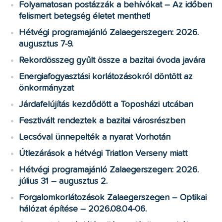
Folyamatosan postázzák a behívókat – Az időben
felismert betegség életet menthet!
Hétvégi programajánló Zalaegerszegen: 2026.
augusztus 7-9.
Rekordösszeg gyűlt össze a bazitai óvoda javára
Energiafogyasztási korlátozásokról döntött az
önkormányzat
Járdafelújítás kezdődött a Toposházi utcában
Fesztivált rendeztek a bazitai városrészben
Lecsóval ünnepelték a nyarat Vorhotán
Útlezárások a hétvégi Triatlon Verseny miatt
Hétvégi programajánló Zalaegerszegen: 2026.
július 31 – augusztus 2.
Forgalomkorlátozások Zalaegerszegen – Optikai
hálózat építése – 2026.08.04-06.