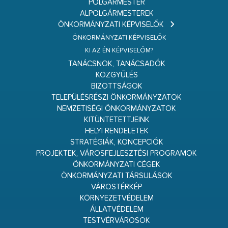
POLGÁRMESTER
ALPOLGÁRMESTEREK
ÖNKORMÁNYZATI KÉPVISELŐK
ÖNKORMÁNYZATI KÉPVISELŐK
KI AZ ÉN KÉPVISELŐM?
TANÁCSNOK, TANÁCSADÓK
KÖZGYŰLÉS
BIZOTTSÁGOK
TELEPÜLÉSRÉSZI ÖNKORMÁNYZATOK
NEMZETISÉGI ÖNKORMÁNYZATOK
KITÜNTETETTJEINK
HELYI RENDELETEK
STRATÉGIÁK, KONCEPCIÓK
PROJEKTEK, VÁROSFEJLESZTÉSI PROGRAMOK
ÖNKORMÁNYZATI CÉGEK
ÖNKORMÁNYZATI TÁRSULÁSOK
VÁROSTÉRKÉP
KÖRNYEZETVÉDELEM
ÁLLATVÉDELEM
TESTVÉRVÁROSOK