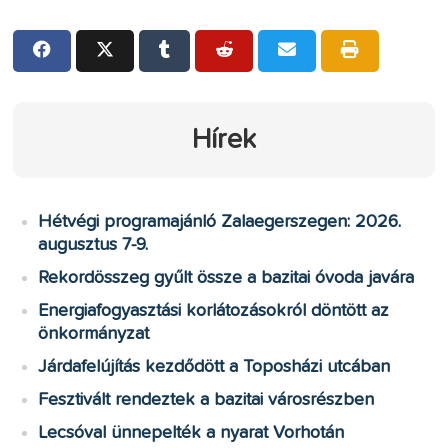
Hírek
Hétvégi programajánló Zalaegerszegen: 2026.
augusztus 7-9.
Rekordösszeg gyűlt össze a bazitai óvoda javára
Energiafogyasztási korlátozásokról döntött az
önkormányzat
Járdafelújítás kezdődött a Toposházi utcában
Fesztivált rendeztek a bazitai városrészben
Lecsóval ünnepelték a nyarat Vorhotán