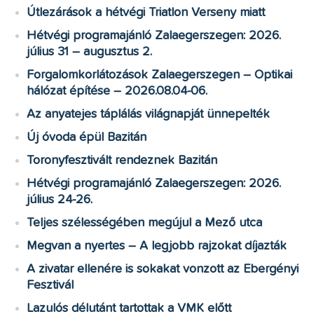
Útlezárások a hétvégi Triatlon Verseny miatt
Hétvégi programajánló Zalaegerszegen: 2026.
július 31 – augusztus 2.
Forgalomkorlátozások Zalaegerszegen – Optikai
hálózat építése – 2026.08.04-06.
Az anyatejes táplálás világnapját ünnepelték
Új óvoda épül Bazitán
Toronyfesztivált rendeznek Bazitán
Hétvégi programajánló Zalaegerszegen: 2026.
július 24-26.
Teljes szélességében megújul a Mező utca
Megvan a nyertes – A legjobb rajzokat díjazták
A zivatar ellenére is sokakat vonzott az Ebergényi
Fesztivál
Lazulós délutánt tartottak a VMK előtt