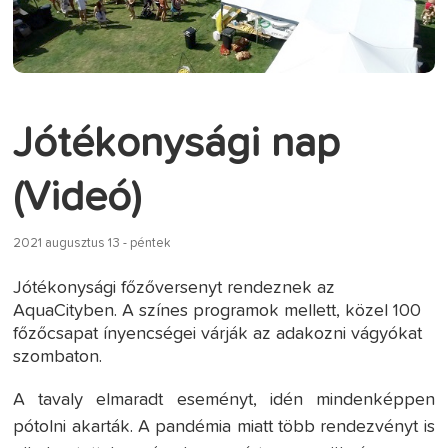
Jótékonysági nap
(Videó)
2021 augusztus 13 - péntek
Jótékonysági főzőversenyt rendeznek az
AquaCityben. A színes programok mellett, közel 100
főzőcsapat ínyencségei várják az adakozni vágyókat
szombaton.
A tavaly elmaradt eseményt, idén mindenképpen
pótolni akarták. A pandémia miatt több rendezvényt is