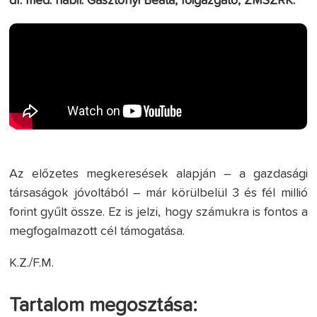
dr. med. habil. Gasztonyi Beáta, főigazgató, ZMSZRK:
Az előzetes megkeresések alapján – a gazdasági
társaságok jóvoltából – már körülbelül 3 és fél millió
forint gyűlt össze. Ez is jelzi, hogy számukra is fontos a
megfogalmazott cél támogatása.
K.Z./F.M.
Tartalom megosztása: