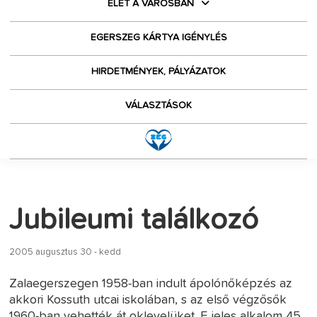
ÉLET A VÁROSBAN
EGERSZEG KÁRTYA IGÉNYLÉS
HIRDETMÉNYEK, PÁLYÁZATOK
VÁLASZTÁSOK
Jubileumi találkozó
2005 augusztus 30 - kedd
Zalaegerszegen 1958-ban indult ápolónőképzés az
akkori Kossuth utcai iskolában, s az első végzősők
1960-ban vehették át oklevelüket. E jeles alkalom 45