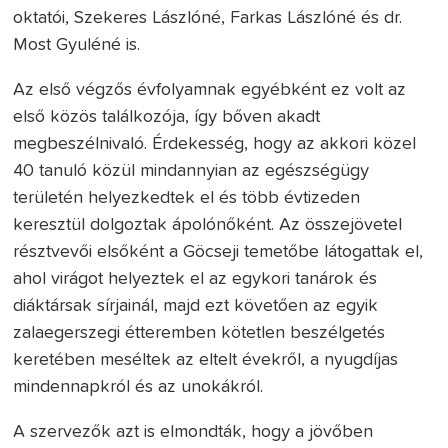
oktatói, Szekeres Lászlóné, Farkas Lászlóné és dr.
Most Gyuléné is.
Az első végzős évfolyamnak egyébként ez volt az
első közös találkozója, így bőven akadt
megbeszélnivaló. Érdekesség, hogy az akkori közel
40 tanuló közül mindannyian az egészségügy
területén helyezkedtek el és több évtizeden
keresztül dolgoztak ápolónőként. Az összejövetel
résztvevői elsőként a Göcseji temetőbe látogattak el,
ahol virágot helyeztek el az egykori tanárok és
diáktársak sírjainál, majd ezt követően az egyik
zalaegerszegi étteremben kötetlen beszélgetés
keretében meséltek az eltelt évekről, a nyugdíjas
mindennapkról és az unokákról.
A szervezők azt is elmondták, hogy a jövőben