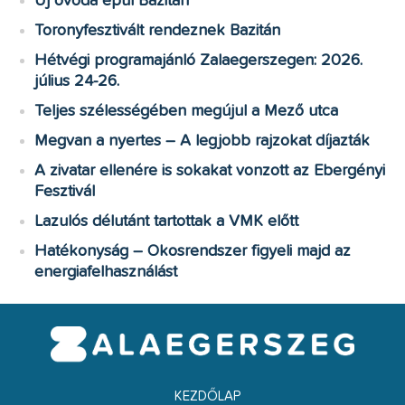
Új óvoda épül Bazitán
Toronyfesztivált rendeznek Bazitán
Hétvégi programajánló Zalaegerszegen: 2026.
július 24-26.
Teljes szélességében megújul a Mező utca
Megvan a nyertes – A legjobb rajzokat díjazták
A zivatar ellenére is sokakat vonzott az Ebergényi
Fesztivál
Lazulós délutánt tartottak a VMK előtt
Hatékonyság – Okosrendszer figyeli majd az
energiafelhasználást
KEZDŐLAP