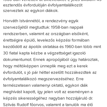
esztendős évfordulóján évfolyamtalálkozót
szerveztek az egykori diákok.
Horváth Istvánnétól, a rendezvény egyik
szervezőjétől megtudtuk: 1958-ban nappali
rendszerben, valamint az országban elsőként,
érettségire épülő, levelezős képzési formában
kezdődött az ápolók oktatása és 1960-ban több mint
30 fiatal kapta kézbe a végzettséget igazoló
dokumentumot. Ennek apropójából úgy határoztak,
hogy méltóképpen ünneplik meg ezt a kerek
évfordulót, s jó pár héttel ezelőtt hozzákezdtek az
évfolyamtalálkozó megszervezéséhez. Erre
természetesen valamenyi oktató, egykori diák
meghívást kapott, így jelen volt az eseményen a
képzés sikerességéhez nagyban hozzájáruló dr.
Szilvás Rudolf főorvos, valamint a tanulók ma élő