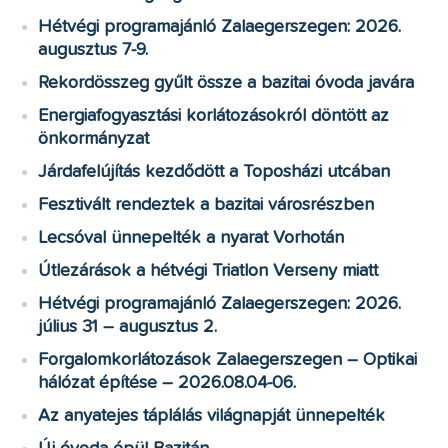
Hétvégi programajánló Zalaegerszegen: 2026.
augusztus 7-9.
Rekordösszeg gyűlt össze a bazitai óvoda javára
Energiafogyasztási korlátozásokról döntött az
önkormányzat
Járdafelújítás kezdődött a Toposházi utcában
Fesztivált rendeztek a bazitai városrészben
Lecsóval ünnepelték a nyarat Vorhotán
Útlezárások a hétvégi Triatlon Verseny miatt
Hétvégi programajánló Zalaegerszegen: 2026.
július 31 – augusztus 2.
Forgalomkorlátozások Zalaegerszegen – Optikai
hálózat építése – 2026.08.04-06.
Az anyatejes táplálás világnapját ünnepelték