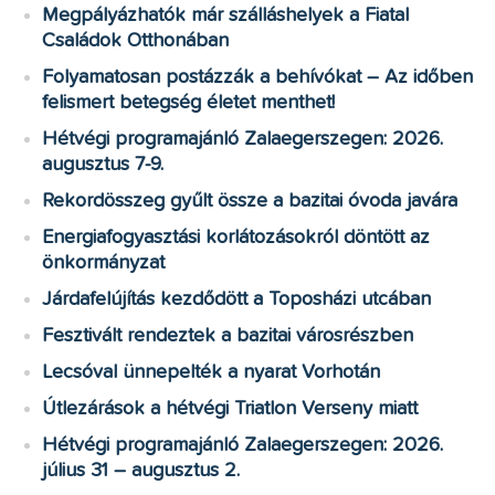
Megpályázhatók már szálláshelyek a Fiatal
Családok Otthonában
Folyamatosan postázzák a behívókat – Az időben
felismert betegség életet menthet!
Hétvégi programajánló Zalaegerszegen: 2026.
augusztus 7-9.
Rekordösszeg gyűlt össze a bazitai óvoda javára
Energiafogyasztási korlátozásokról döntött az
önkormányzat
Járdafelújítás kezdődött a Toposházi utcában
Fesztivált rendeztek a bazitai városrészben
Lecsóval ünnepelték a nyarat Vorhotán
Útlezárások a hétvégi Triatlon Verseny miatt
Hétvégi programajánló Zalaegerszegen: 2026.
július 31 – augusztus 2.