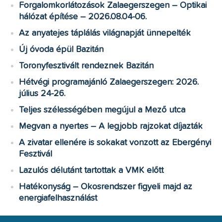
Forgalomkorlátozások Zalaegerszegen – Optikai
hálózat építése – 2026.08.04-06.
Az anyatejes táplálás világnapját ünnepelték
Új óvoda épül Bazitán
Toronyfesztivált rendeznek Bazitán
Hétvégi programajánló Zalaegerszegen: 2026.
július 24-26.
Teljes szélességében megújul a Mező utca
Megvan a nyertes – A legjobb rajzokat díjazták
A zivatar ellenére is sokakat vonzott az Ebergényi
Fesztivál
Lazulós délutánt tartottak a VMK előtt
Hatékonyság – Okosrendszer figyeli majd az
energiafelhasználást