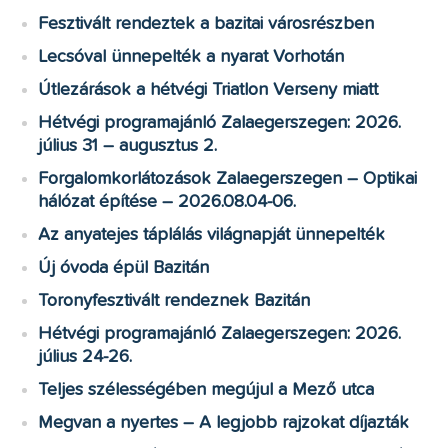
Fesztivált rendeztek a bazitai városrészben
Lecsóval ünnepelték a nyarat Vorhotán
Útlezárások a hétvégi Triatlon Verseny miatt
Hétvégi programajánló Zalaegerszegen: 2026.
július 31 – augusztus 2.
Forgalomkorlátozások Zalaegerszegen – Optikai
hálózat építése – 2026.08.04-06.
Az anyatejes táplálás világnapját ünnepelték
Új óvoda épül Bazitán
Toronyfesztivált rendeznek Bazitán
Hétvégi programajánló Zalaegerszegen: 2026.
július 24-26.
Teljes szélességében megújul a Mező utca
Megvan a nyertes – A legjobb rajzokat díjazták