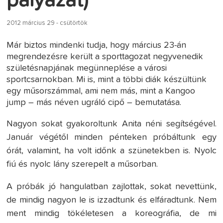
pályázat)
2012 március 29 - csütörtök
Már biztos mindenki tudja, hogy március 23-án
megrendezésre került a sporttagozat negyvenedik
születésnapjának megünneplése a városi
sportcsarnokban. Mi is, mint a többi diák készültünk
egy műsorszámmal, ami nem más, mint a Kangoo
jump – más néven ugráló cipő – bemutatása.
Nagyon sokat gyakoroltunk Anita néni segítségével.
Január végétől minden pénteken próbáltunk egy
órát, valamint, ha volt időnk a szünetekben is. Nyolc
fiú és nyolc lány szerepelt a műsorban.
A próbák jó hangulatban zajlottak, sokat nevettünk,
de mindig nagyon le is izzadtunk és elfáradtunk. Nem
ment mindig tökéletesen a koreográfia, de mi