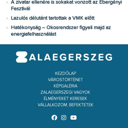
A zivatar ellenére is sokakat vonzott az Ebergényi
Fesztivál
Lazulós délutánt tartottak a VMK előtt
Hatékonyság – Okosrendszer figyeli majd az
energiafelhasználást
KEZDŐLAP
VÁROSTÖRTÉNET
KÉPGALÉRIA
ZALAEGERSZEGI VAGYOK
ÉLMÉNYEKET KERESEK
VÁLLALKOZOM, BEFEKTETEK