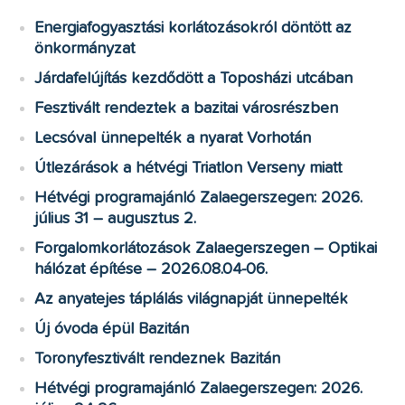
Energiafogyasztási korlátozásokról döntött az
önkormányzat
Járdafelújítás kezdődött a Toposházi utcában
Fesztivált rendeztek a bazitai városrészben
Lecsóval ünnepelték a nyarat Vorhotán
Útlezárások a hétvégi Triatlon Verseny miatt
Hétvégi programajánló Zalaegerszegen: 2026.
július 31 – augusztus 2.
Forgalomkorlátozások Zalaegerszegen – Optikai
hálózat építése – 2026.08.04-06.
Az anyatejes táplálás világnapját ünnepelték
Új óvoda épül Bazitán
Toronyfesztivált rendeznek Bazitán
Hétvégi programajánló Zalaegerszegen: 2026.