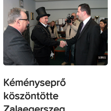
Kéményseprő
köszöntötte
Zalaegerszeg