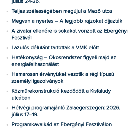
július 24-26.
Teljes szélességében megújul a Mező utca
Megvan a nyertes – A legjobb rajzokat díjazták
A zivatar ellenére is sokakat vonzott az Ebergényi
Fesztivál
Lazulós délutánt tartottak a VMK előtt
Hatékonyság – Okosrendszer figyeli majd az
energiafelhasználást
Hamarosan érvényüket vesztik a régi típusú
személyi igazolványok
Közműrekonstrukció kezdődött a Kisfaludy
utcában
Hétvégi programajánló Zalaegerszegen: 2026.
július 17–19.
Programkavalkád az Ebergényi Fesztiválon