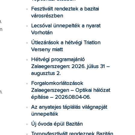
Fesztivált rendeztek a bazitai
városrészben
.
Lecsóval ünnepelték a nyarat
n
Vorhotán
Útlezárások a hétvégi Triatlon
Verseny miatt
Hétvégi programajánló
Zalaegerszegen: 2026. július 31 –
augusztus 2.
Forgalomkorlátozások
Zalaegerszegen – Optikai hálózat
.
építése – 2026.08.04-06.
Az anyatejes táplálás világnapját
ünnepelték
Új óvoda épül Bazitán
Toronyfesztivált rendeznek Bazitán