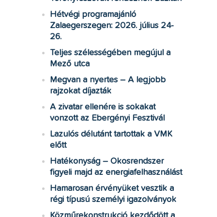
Hétvégi programajánló
Zalaegerszegen: 2026. július 24-
26.
Teljes szélességében megújul a
Mező utca
Megvan a nyertes – A legjobb
rajzokat díjazták
A zivatar ellenére is sokakat
vonzott az Ebergényi Fesztivál
Lazulós délutánt tartottak a VMK
előtt
Hatékonyság – Okosrendszer
figyeli majd az energiafelhasználást
Hamarosan érvényüket vesztik a
régi típusú személyi igazolványok
Közműrekonstrukció kezdődött a