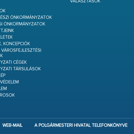
VÁLASZTÁSOK
S
GOK
RÉSZI ÖNKORMÁNYZATOK
GI ÖNKORMÁNYZATOK
TJEINK
ELETEK
K, KONCEPCIÓK
 VÁROSFEJLESZTÉSI
K
ZATI CÉGEK
YZATI TÁRSULÁSOK
ÉP
VÉDELEM
LEM
ÁROSOK
WEB-MAIL
A POLGÁRMESTERI HIVATAL TELEFONKÖNYVE