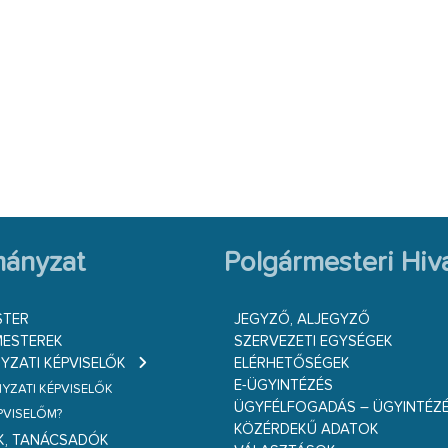
ányzat
Polgármesteri Hiva
STER
JEGYZŐ, ALJEGYZŐ
ESTEREK
SZERVEZETI EGYSÉGEK
ZATI KÉPVISELŐK
ELÉRHETŐSÉGEK
E-ÜGYINTÉZÉS
ZATI KÉPVISELŐK
ÜGYFÉLFOGADÁS – ÜGYINTÉZ
ÉPVISELŐM?
KÖZÉRDEKŰ ADATOK
K, TANÁCSADÓK