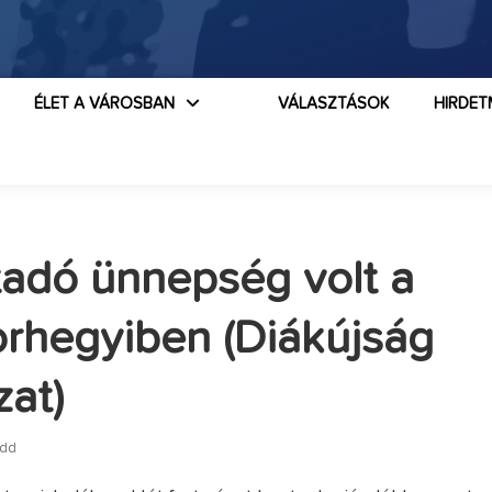
ÉLET A VÁROSBAN
VÁLASZTÁSOK
HIRDET
adó ünnepség volt a
rhegyiben (Diákújság
zat)
edd