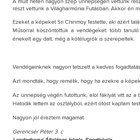
A múlt héten nagyon szép ünnepségen vettünk részt
részt vettünk a Világharmónia Futásban. Akkor én m
Ezeket a képeket Sri Chinmoy festette, aki azért talá
Műsorral köszöntöttük a vendégeket: több tanuló 
énekelt egy dalt, még a kötélugrók is szerepeltek.
Vendégeinknek nagyon tetszett a kedves fogadtatás
Azt mondták, hogy remélik, hogy ha ezekre a képe
Az ünnepség végén futottunk, elöl fáklyát vitt az a 
Hatodik lettem az osztályból, ezért ötöst kaptam tes
Nagyon jól éreztem magamat.
Gerencsér Péter 3. c