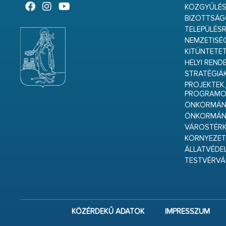
KÖZGYŰLÉ
BIZOTTSÁ
TELEPÜLÉS
NEMZETISÉ
KITÜNTETET
HELYI REND
STRATÉGIÁ
PROJEKTEK,
PROGRAMO
ÖNKORMÁNY
ÖNKORMÁN
VÁROSTÉRK
KÖRNYEZET
ÁLLATVÉDE
TESTVÉRV
KÖZÉRDEKŰ ADATOK
IMPRESSZUM