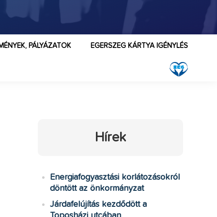
MÉNYEK, PÁLYÁZATOK
EGERSZEG KÁRTYA IGÉNYLÉS
Hírek
Energiafogyasztási korlátozásokról
döntött az önkormányzat
Járdafelújítás kezdődött a
Toposházi utcában