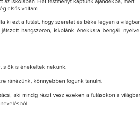
 az iskolában. Hét festményt kaptunk ajándékba, mert
ég elsős voltam.
lta ki ezt a futást, hogy szeretet és béke legyen a világban
játszott hangszeren, iskolánk énekkara bengáli nyelve
, s ők is énekeltek nekünk.
kre ránézünk, könnyebben fogunk tanulni.
bácsi, aki mindig részt vesz ezeken a futásokon a világban
tnevelésből.