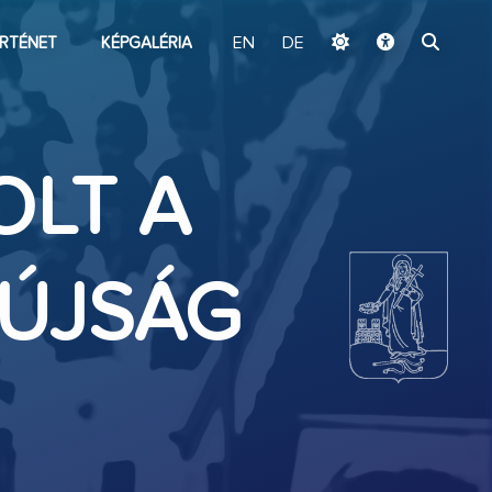
ugrás a fő tartalomhoz
RTÉNET
KÉPGALÉRIA
EN
DE
OLT A
KÚJSÁG