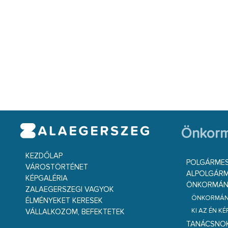
Önkorm
KEZDŐLAP
POLGÁRME
VÁROSTÖRTÉNET
ALPOLGÁRM
KÉPGALÉRIA
ÖNKORMÁNY
ZALAEGERSZEGI VAGYOK
ÖNKORMÁNY
ÉLMÉNYEKET KERESEK
KI AZ ÉN K
VÁLLALKOZOM, BEFEKTETEK
TANÁCSNO