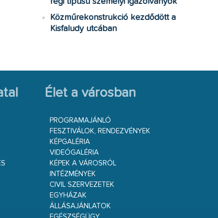
régi típusú személyi igazolványok
Közműrekonstrukció kezdődött a
Kisfaludy utcában
tal
Élet a városban
PROGRAMAJÁNLÓ
FESZTIVÁLOK, RENDEZVÉNYEK
KÉPGALÉRIA
VIDEÓGALÉRIA
ÉS
KÉPEK A VÁROSRÓL
INTÉZMÉNYEK
CIVIL SZERVEZETEK
EGYHÁZAK
ÁLLÁSAJÁNLATOK
EGÉSZSÉGÜGY