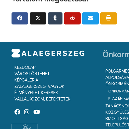
Önkorm
KEZDŐLAP
POLGÁRME
VÁROSTÖRTÉNET
ALPOLGÁRM
KÉPGALÉRIA
ÖNKORMÁNY
ZALAEGERSZEGI VAGYOK
ÖNKORMÁNY
ÉLMÉNYEKET KERESEK
KI AZ ÉN K
VÁLLALKOZOM, BEFEKTETEK
TANÁCSNO
KÖZGYŰLÉ
BIZOTTSÁ
TELEPÜLÉS