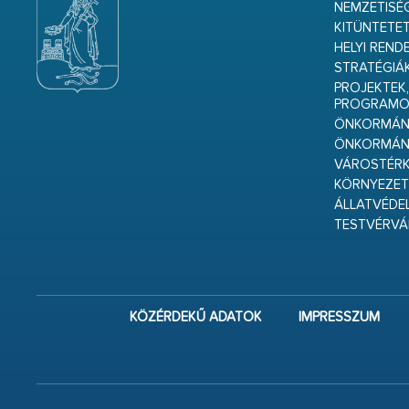
NEMZETISÉ
KITÜNTETET
HELYI REND
STRATÉGIÁ
PROJEKTEK,
PROGRAMO
ÖNKORMÁNY
ÖNKORMÁN
VÁROSTÉRK
KÖRNYEZET
ÁLLATVÉDE
TESTVÉRV
KÖZÉRDEKŰ ADATOK
IMPRESSZUM