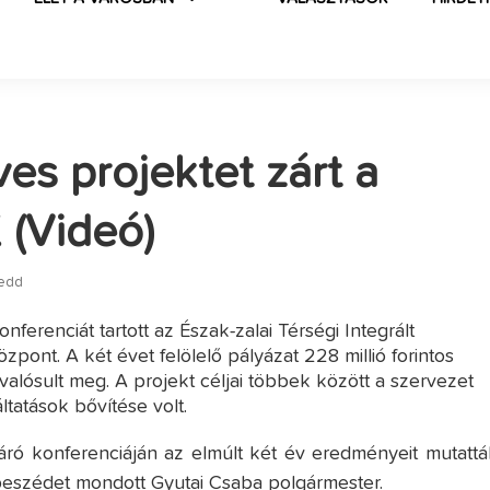
ves projektet zárt a
 (Videó)
kedd
nferenciát tartott az Észak-zalai Térségi Integrált
pont. A két évet felölelő pályázat 228 millió forintos
valósult meg. A projekt céljai többek között a szervezet
tatások bővítése volt.
áró konferenciáján az elmúlt két év eredményeit mutattá
beszédet mondott Gyutai Csaba polgármester.