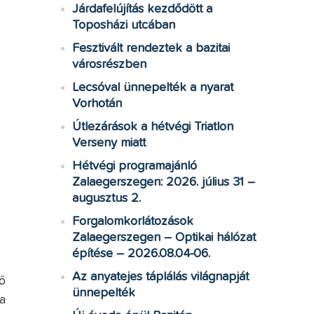
Járdafelújítás kezdődött a
Toposházi utcában
Fesztivált rendeztek a bazitai
városrészben
Lecsóval ünnepelték a nyarat
Vorhotán
Útlezárások a hétvégi Triatlon
Verseny miatt
Hétvégi programajánló
Zalaegerszegen: 2026. július 31 –
augusztus 2.
Forgalomkorlátozások
Zalaegerszegen – Optikai hálózat
építése – 2026.08.04-06.
Az anyatejes táplálás világnapját
ő
ünnepelték
a