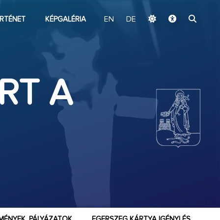
ugrás a fő tartalomhoz
RTÉNET
KÉPGALÉRIA
EN
DE
RT A
MÉNYEK, PÁLYÁZATOK
EGERSZEG KÁRTYA IGÉNYLÉS