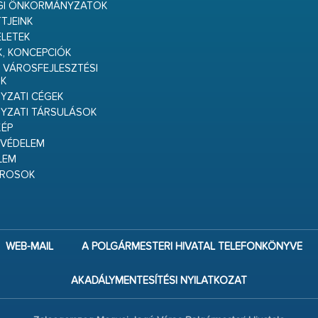
GI ÖNKORMÁNYZATOK
TJEINK
ELETEK
K, KONCEPCIÓK
 VÁROSFEJLESZTÉSI
K
ZATI CÉGEK
YZATI TÁRSULÁSOK
ÉP
VÉDELEM
LEM
ÁROSOK
WEB-MAIL
A POLGÁRMESTERI HIVATAL TELEFONKÖNYVE
AKADÁLYMENTESÍTÉSI NYILATKOZAT