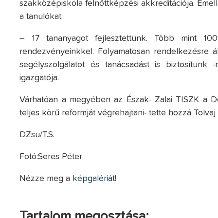
szakközépiskola felnőttképzési akkreditációja. Eme
a tanulókat.
– 17 tananyagot fejlesztettünk. Több mint 10
rendezvényeinkkel. Folyamatosan rendelkezésre áll
segélyszolgálatot és tanácsadást is biztosítunk
igazgatója.
Várhatóan a megyében az Észak- Zalai TISZK a Dél
teljes körű reformját végrehajtani- tette hozzá Tolvaj
DZsu/T.S.
Fotó:Seres Péter
Nézze meg a
képgalériát
!
Tartalom megosztása: