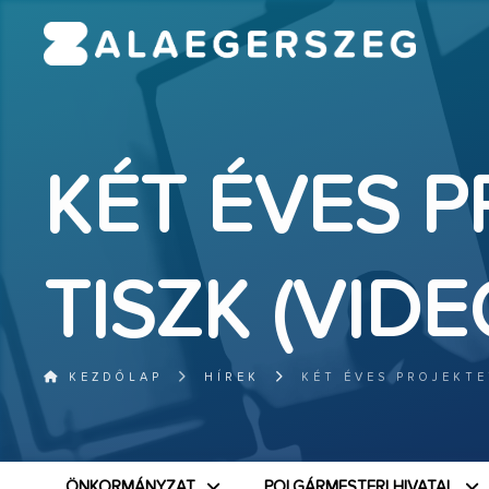
KÉT ÉVES P
TISZK (VIDE
KEZDŐLAP
HÍREK
KÉT ÉVES PROJEKTE
ÖNKORMÁNYZAT
POLGÁRMESTERI HIVATAL