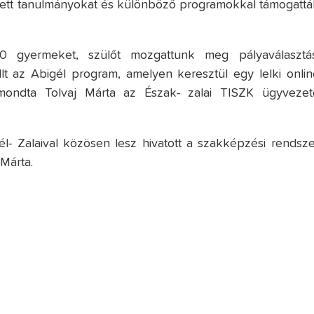
llett tanulmányokat és különböző programokkal támogattá
00 gyermeket, szülőt mozgattunk meg pályaválasztás
t az Abigél program, amelyen keresztül egy lelki onlin
 -mondta Tolvaj Márta az Észak- zalai TISZK ügyvezet
- Zalaival közösen lesz hivatott a szakképzési rendsze
 Márta.