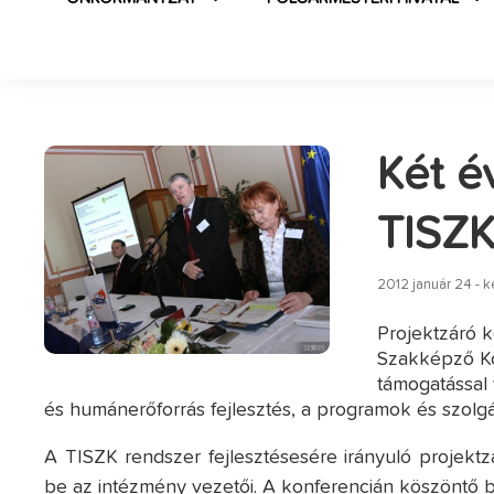
Két é
TISZK
2012 január 24 - 
Projektzáró ko
Szakképző Köz
támogatással 
és humánerőforrás fejlesztés, a programok és szolgál
A TISZK rendszer fejlesztésesére irányuló projektz
be az intézmény vezetői. A konferencián köszöntő 