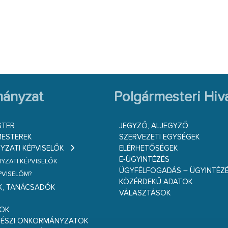
ányzat
Polgármesteri Hiva
STER
JEGYZŐ, ALJEGYZŐ
ESTEREK
SZERVEZETI EGYSÉGEK
ZATI KÉPVISELŐK
ELÉRHETŐSÉGEK
E-ÜGYINTÉZÉS
ZATI KÉPVISELŐK
ÜGYFÉLFOGADÁS – ÜGYINTÉZ
ÉPVISELŐM?
KÖZÉRDEKŰ ADATOK
K, TANÁCSADÓK
VÁLASZTÁSOK
S
GOK
RÉSZI ÖNKORMÁNYZATOK