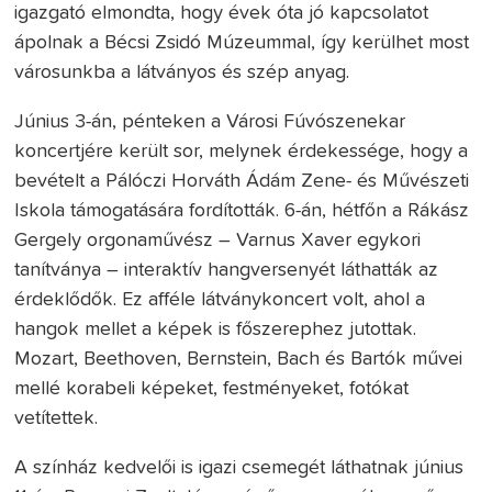
igazgató elmondta, hogy évek óta jó kapcsolatot
ápolnak a Bécsi Zsidó Múzeummal, így kerülhet most
városunkba a látványos és szép anyag.
Június 3-án, pénteken a Városi Fúvószenekar
koncertjére került sor, melynek érdekessége, hogy a
bevételt a Pálóczi Horváth Ádám Zene- és Művészeti
Iskola támogatására fordították. 6-án, hétfőn a Rákász
Gergely orgonaművész – Varnus Xaver egykori
tanítványa – interaktív hangversenyét láthatták az
érdeklődők. Ez afféle látványkoncert volt, ahol a
hangok mellet a képek is főszerephez jutottak.
Mozart, Beethoven, Bernstein, Bach és Bartók művei
mellé korabeli képeket, festményeket, fotókat
vetítettek.
A színház kedvelői is igazi csemegét láthatnak június