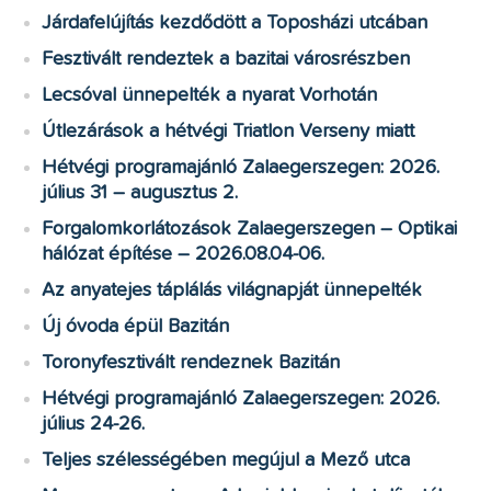
Járdafelújítás kezdődött a Toposházi utcában
Fesztivált rendeztek a bazitai városrészben
Lecsóval ünnepelték a nyarat Vorhotán
Útlezárások a hétvégi Triatlon Verseny miatt
Hétvégi programajánló Zalaegerszegen: 2026.
július 31 – augusztus 2.
Forgalomkorlátozások Zalaegerszegen – Optikai
hálózat építése – 2026.08.04-06.
Az anyatejes táplálás világnapját ünnepelték
Új óvoda épül Bazitán
Toronyfesztivált rendeznek Bazitán
Hétvégi programajánló Zalaegerszegen: 2026.
július 24-26.
Teljes szélességében megújul a Mező utca