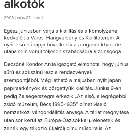
alkotók
2005 június 07 - kedd
Egész júniusban várja a kiállítás és a komolyzene
kedvelőit a Városi Hangverseny és Kiállítóterem. A
nyár első hónapja bővelkedik a programokban, de
utána sem vonul teljesen szabadságra a zsinagóga.
Dezsőné Kondor Anita igazgató elmondta, hogy június
sűrű és sokszínű lesz a rendezvények
szempontjából. Még látható a májusban nyílt japán
papírsárkányok és pörgettyűk kiállítás. Június 9-én
pedig Zalaegerszegre érkezik „Az első, a legrégebbi
zsidó múzeum, Bécs 1895-1935” címet viselő
nemzetközi vándorkiállítás anyaga. A tárlat megnyitása
után sor kerül az Európa-Oázisokkal (Jelenetek és
zenék egy tékozló útjairól) című műsorra is. Az