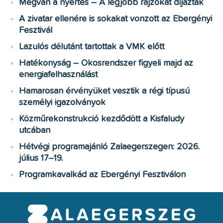
Megvan a nyertes – A legjobb rajzokat díjazták
A zivatar ellenére is sokakat vonzott az Ebergényi
Fesztivál
Lazulós délutánt tartottak a VMK előtt
Hatékonyság – Okosrendszer figyeli majd az
energiafelhasználást
Hamarosan érvényüket vesztik a régi típusú
személyi igazolványok
Közműrekonstrukció kezdődött a Kisfaludy
utcában
Hétvégi programajánló Zalaegerszegen: 2026.
július 17–19.
Programkavalkád az Ebergényi Fesztiválon