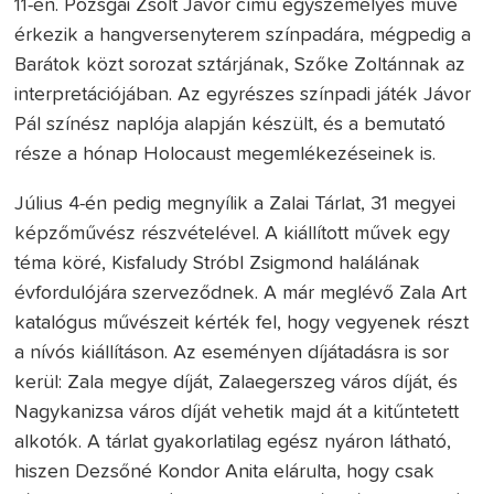
11-én. Pozsgai Zsolt Jávor című egyszemélyes műve
érkezik a hangversenyterem színpadára, mégpedig a
Barátok közt sorozat sztárjának, Szőke Zoltánnak az
interpretációjában. Az egyrészes színpadi játék Jávor
Pál színész naplója alapján készült, és a bemutató
része a hónap Holocaust megemlékezéseinek is.
Július 4-én pedig megnyílik a Zalai Tárlat, 31 megyei
képzőművész részvételével. A kiállított művek egy
téma köré, Kisfaludy Stróbl Zsigmond halálának
évfordulójára szerveződnek. A már meglévő Zala Art
katalógus művészeit kérték fel, hogy vegyenek részt
a nívós kiállításon. Az eseményen díjátadásra is sor
kerül: Zala megye díját, Zalaegerszeg város díját, és
Nagykanizsa város díját vehetik majd át a kitűntetett
alkotók. A tárlat gyakorlatilag egész nyáron látható,
hiszen Dezsőné Kondor Anita elárulta, hogy csak