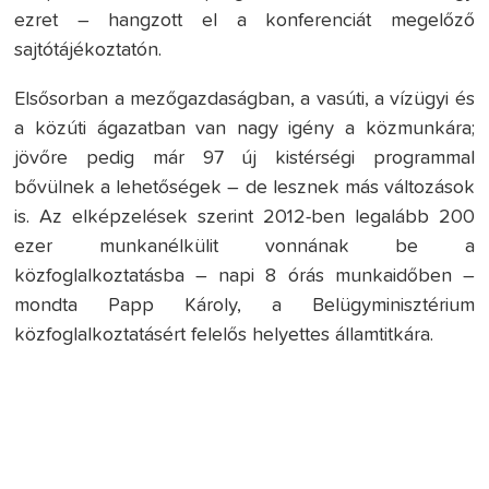
ezret – hangzott el a konferenciát megelőző
sajtótájékoztatón.
Elsősorban a mezőgazdaságban, a vasúti, a vízügyi és
a közúti ágazatban van nagy igény a közmunkára;
jövőre pedig már 97 új kistérségi programmal
bővülnek a lehetőségek – de lesznek más változások
is. Az elképzelések szerint 2012-ben legalább 200
ezer munkanélkülit vonnának be a
közfoglalkoztatásba – napi 8 órás munkaidőben –
mondta Papp Károly, a Belügyminisztérium
közfoglalkoztatásért felelős helyettes államtitkára.