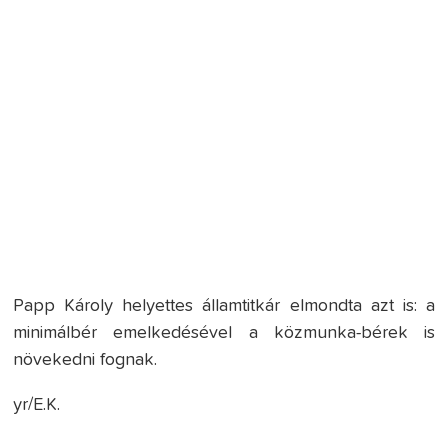
Papp Károly helyettes államtitkár elmondta azt is: a
minimálbér emelkedésével a közmunka-bérek is
növekedni fognak.
yr/E.K.