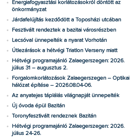
Energiafogyasztási korlátozásokról döntött az
önkormányzat
Járdafelújítás kezdődött a Toposházi utcában
Fesztivált rendeztek a bazitai városrészben
Lecsóval ünnepelték a nyarat Vorhotán
Útlezárások a hétvégi Triatlon Verseny miatt
Hétvégi programajánló Zalaegerszegen: 2026.
július 31 – augusztus 2.
Forgalomkorlátozások Zalaegerszegen – Optikai
hálózat építése – 2026.08.04-06.
Az anyatejes táplálás világnapját ünnepelték
Új óvoda épül Bazitán
Toronyfesztivált rendeznek Bazitán
Hétvégi programajánló Zalaegerszegen: 2026.
július 24-26.