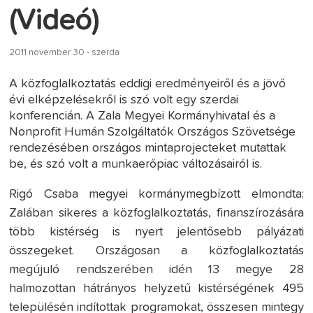
(Videó)
2011 november 30 - szerda
A közfoglalkoztatás eddigi eredményeiről és a jövő
évi elképzelésekről is szó volt egy szerdai
konferencián. A Zala Megyei Kormányhivatal és a
Nonprofit Humán Szolgáltatók Országos Szövetsége
rendezésében országos mintaprojecteket mutattak
be, és szó volt a munkaerőpiac változásairól is.
Rigó Csaba megyei kormánymegbízott elmondta:
Zalában sikeres a közfoglalkoztatás, finanszírozására
több kistérség is nyert jelentősebb pályázati
összegeket. Országosan a közfoglalkoztatás
megújuló rendszerében idén 13 megye 28
halmozottan hátrányos helyzetű kistérségének 495
településén indítottak programokat, összesen mintegy