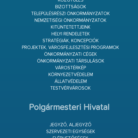
KÖZGYŰLÉS
BIZOTTSÁGOK
TELEPÜLÉSRÉSZI ÖNKORMÁNYZATOK
NEMZETISÉGI ÖNKORMÁNYZATOK
KITÜNTETETTJEINK
HELYI RENDELETEK
STRATÉGIÁK, KONCEPCIÓK
PROJEKTEK, VÁROSFEJLESZTÉSI PROGRAMOK
ÖNKORMÁNYZATI CÉGEK
ÖNKORMÁNYZATI TÁRSULÁSOK
VÁROSTÉRKÉP
KÖRNYEZETVÉDELEM
ÁLLATVÉDELEM
TESTVÉRVÁROSOK
Polgármesteri Hivatal
JEGYZŐ, ALJEGYZŐ
SZERVEZETI EGYSÉGEK