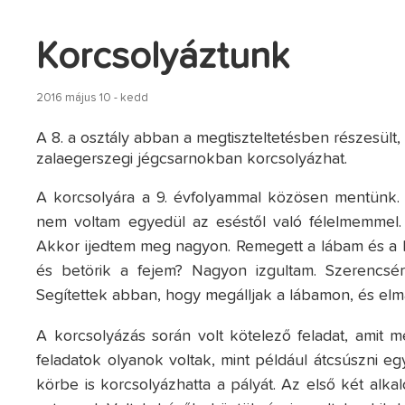
Korcsolyáztunk
2016 május 10 - kedd
A 8. a osztály abban a megtiszteltetésben részesült
zalaegerszegi jégcsarnokban korcsolyázhat.
A korcsolyára a 9. évfolyammal közösen mentünk.
nem voltam egyedül az eséstől való félelmemmel. 
Akkor ijedtem meg nagyon. Remegett a lábam és a kez
és betörik a fejem? Nagyon izgultam. Szerencsé
Segítettek abban, hogy megálljak a lábamon, és e
A korcsolyázás során volt kötelező feladat, amit m
feladatok olyanok voltak, mint például átcsúszni e
körbe is korcsolyázhatta a pályát. Az első két a