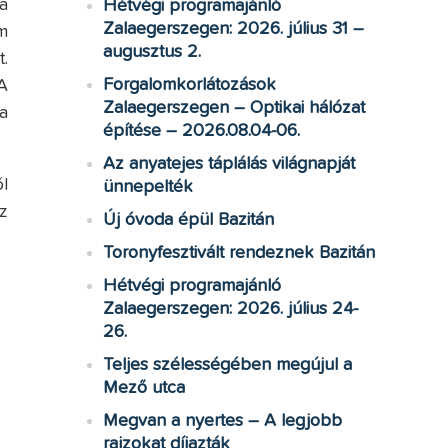
a
Hétvégi programajánló
Zalaegerszegen: 2026. július 31 –
m
augusztus 2.
.
Forgalomkorlátozások
A
Zalaegerszegen – Optikai hálózat
a
építése – 2026.08.04-06.
Az anyatejes táplálás világnapját
l
ünnepelték
z
Új óvoda épül Bazitán
Toronyfesztivált rendeznek Bazitán
Hétvégi programajánló
Zalaegerszegen: 2026. július 24-
26.
Teljes szélességében megújul a
Mező utca
Megvan a nyertes – A legjobb
rajzokat díjazták