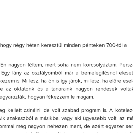
, hogy négy héten keresztül minden pénteken 7.00-tól a
 Én nagyon féltem, mert soha nem korcsolyáztam. Persz
Egy lány az osztályomból már a bemelegítésnél elesett
em is. Mi lesz, ha én is így járok, mi lesz, ha előre esek
re az oktatónk és a tanáraink nagyon rendesek voltak
lmagyarázták, hogyan fékezzem le magam.
eg kellett csinálni, de volt szabad program is. A kötelez
gyik szakaszból a másikba, vagy aki ügyesebb volt, az má
lkalommal még nagyon nehezen ment, de azért egyszer se