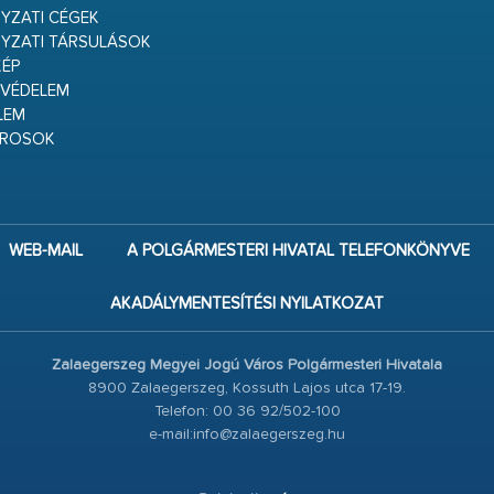
ZATI CÉGEK
YZATI TÁRSULÁSOK
ÉP
VÉDELEM
LEM
ÁROSOK
WEB-MAIL
A POLGÁRMESTERI HIVATAL TELEFONKÖNYVE
AKADÁLYMENTESÍTÉSI NYILATKOZAT
Zalaegerszeg Megyei Jogú Város Polgármesteri Hivatala
8900 Zalaegerszeg, Kossuth Lajos utca 17-19.
Telefon: 00 36 92/502-100
e-mail:info@zalaegerszeg.hu