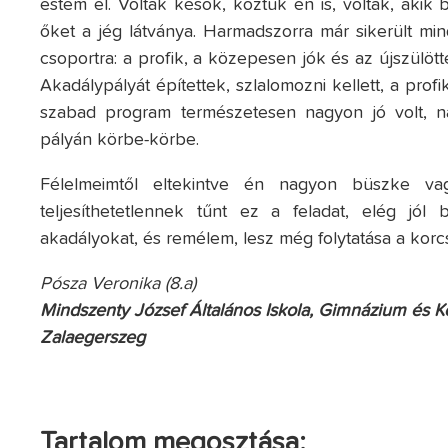
estem el. Voltak késők, köztük én is, voltak, akik
őket a jég látványa. Harmadszorra már sikerült mi
csoportra: a profik, a közepesen jók és az újszülö
Akadálypályát építettek, szlalomozni kellett, a pro
szabad program természetesen nagyon jó volt, 
pályán körbe-körbe.
Félelmeimtől eltekintve én nagyon büszke v
teljesíthetetlennek tűnt ez a feladat, elég jól
akadályokat, és remélem, lesz még folytatása a korc
Pósza Veronika (8.a)
Mindszenty József Általános Iskola, Gimnázium és K
Zalaegerszeg
Tartalom megosztása: