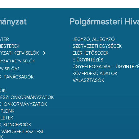
ányzat
Polgármesteri Hiva
STER
JEGYZŐ, ALJEGYZŐ
ESTEREK
SZERVEZETI EGYSÉGEK
ZATI KÉPVISELŐK
ELÉRHETŐSÉGEK
E-ÜGYINTÉZÉS
ZATI KÉPVISELŐK
ÜGYFÉLFOGADÁS – ÜGYINTÉZ
ÉPVISELŐM?
KÖZÉRDEKŰ ADATOK
K, TANÁCSADÓK
VÁLASZTÁSOK
S
GOK
RÉSZI ÖNKORMÁNYZATOK
GI ÖNKORMÁNYZATOK
TJEINK
ELETEK
K, KONCEPCIÓK
 VÁROSFEJLESZTÉSI
K