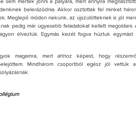
 be sem mertek jönni a pályára, mert annyira megriasztott
ndenkinek belerázódnia. Akkor osztottak fel minket háro
ttek. Meglepő módon nekünk, az újszülötteknek is jól ment
fiknak pedig már ügyesebb feladatokat kellett megoldani. 
nagyon élveztük. Egymás kezét fogva húztuk egymást 
agyok magamra, mert ahhoz képest, hogy részemrő
 belejöttem. Mindhárom csoportból egész jól vettük a
solyázásnak.
ollégium