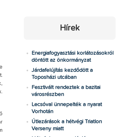
Hírek
Energiafogyasztási korlátozásokról
döntött az önkormányzat
e
Járdafelújítás kezdődött a
.
Toposházi utcában
,
Fesztivált rendeztek a bazitai
.
városrészben
Lecsóval ünnepelték a nyarat
Vorhotán
ő
Útlezárások a hétvégi Triatlon
r
Verseny miatt
m