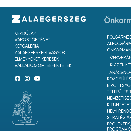
Önkorm
KEZDŐLAP
POLGÁRME
VÁROSTÖRTÉNET
ALPOLGÁRM
KÉPGALÉRIA
ÖNKORMÁNY
ZALAEGERSZEGI VAGYOK
ÖNKORMÁNY
ÉLMÉNYEKET KERESEK
KI AZ ÉN K
VÁLLALKOZOM, BEFEKTETEK
TANÁCSNO
KÖZGYŰLÉ
BIZOTTSÁ
TELEPÜLÉS
NEMZETISÉ
KITÜNTETET
HELYI REND
STRATÉGIÁ
PROJEKTEK,
PROGRAMO