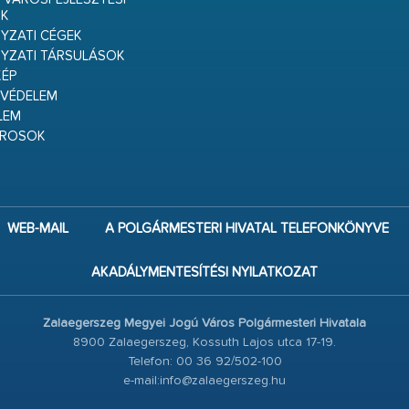
K
ZATI CÉGEK
YZATI TÁRSULÁSOK
ÉP
VÉDELEM
LEM
ÁROSOK
WEB-MAIL
A POLGÁRMESTERI HIVATAL TELEFONKÖNYVE
AKADÁLYMENTESÍTÉSI NYILATKOZAT
Zalaegerszeg Megyei Jogú Város Polgármesteri Hivatala
8900 Zalaegerszeg, Kossuth Lajos utca 17-19.
Telefon: 00 36 92/502-100
e-mail:info@zalaegerszeg.hu