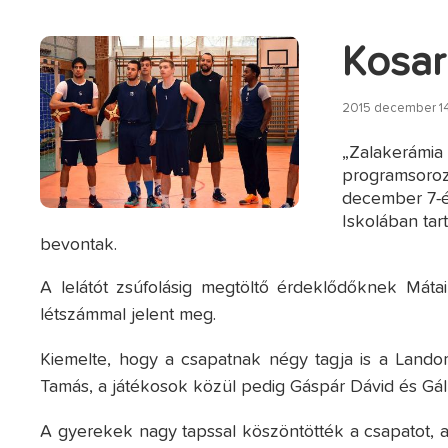
Kosa
2015 december 14
„Zalakerámia 
programsoroz
december 7-én
Iskolában tar
bevontak.
A lelátót zsúfolásig megtöltő érdeklődőknek Mátai
létszámmal jelent meg.
Kiemelte, hogy a csapatnak négy tagja is a Lando
Tamás, a játékosok közül pedig Gáspár Dávid és Gál
A gyerekek nagy tapssal köszöntötték a csapatot, ak