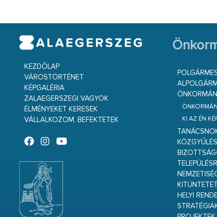
Önkorm
KEZDŐLAP
POLGÁRME
VÁROSTÖRTÉNET
ALPOLGÁRM
KÉPGALÉRIA
ÖNKORMÁNY
ZALAEGERSZEGI VAGYOK
ÖNKORMÁNY
ÉLMÉNYEKET KERESEK
KI AZ ÉN K
VÁLLALKOZOM, BEFEKTETEK
TANÁCSNO
KÖZGYŰLÉ
BIZOTTSÁ
TELEPÜLÉS
NEMZETISÉ
KITÜNTETET
HELYI REND
STRATÉGIÁ
PROJEKTEK,