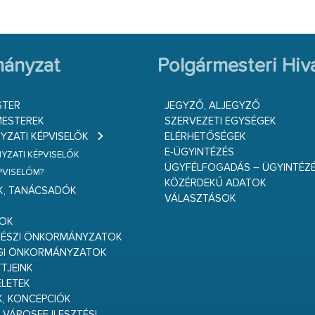
ányzat
Polgármesteri Hiva
STER
JEGYZŐ, ALJEGYZŐ
ESTEREK
SZERVEZETI EGYSÉGEK
ZATI KÉPVISELŐK
ELÉRHETŐSÉGEK
E-ÜGYINTÉZÉS
ZATI KÉPVISELŐK
ÜGYFÉLFOGADÁS – ÜGYINTÉZ
ÉPVISELŐM?
KÖZÉRDEKŰ ADATOK
K, TANÁCSADÓK
VÁLASZTÁSOK
S
GOK
RÉSZI ÖNKORMÁNYZATOK
GI ÖNKORMÁNYZATOK
TJEINK
ELETEK
K, KONCEPCIÓK
 VÁROSFEJLESZTÉSI