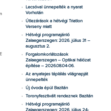
Lecsóval ünnepelték a nyarat
Vorhotán
n
Útlezárások a hétvégi Triatlon
Verseny miatt
Hétvégi programajánló
Zalaegerszegen: 2026. július 31 –
augusztus 2.
E
Forgalomkorlátozások
Zalaegerszegen – Optikai hálózat
építése – 2026.08.04-06.
Az anyatejes táplálás világnapját
ünnepelték
Új óvoda épül Bazitán
Toronyfesztivált rendeznek Bazitán
Hétvégi programajánló
Zalaegerszegen: 2026. július 24-