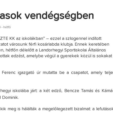
rasok vendégségben
 - hétfő
ZTE KK az iskolákban” – ezzel a szlogennel indított
atot városunk férfi kosárlabda klubja. Ennek keretében
, hétfőn délelőtt a Landorhegyi Sportiskolai Általános
tottak edzést, amelybe végül a gyerekek közül is sokakat
 Ferenc igazgató úr mutatta be a csapatot, amely telje
rhegyi iskolába járt: a két edző, Bencze Tamás és Kámá
l Dominik.
ik meg is hálálták a megelőlegezett bizalmat: a lefutások