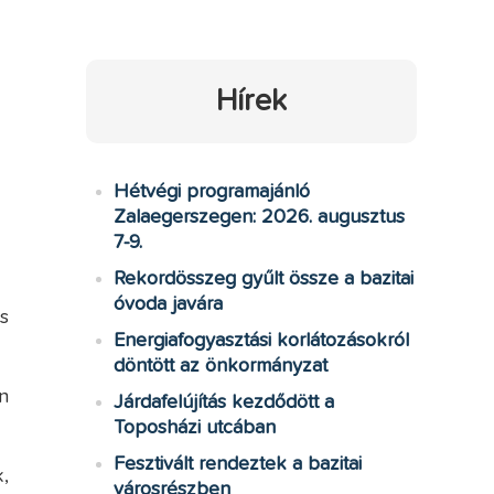
Hírek
Hétvégi programajánló
Zalaegerszegen: 2026. augusztus
7-9.
Rekordösszeg gyűlt össze a bazitai
óvoda javára
s
Energiafogyasztási korlátozásokról
döntött az önkormányzat
n
Járdafelújítás kezdődött a
Toposházi utcában
Fesztivált rendeztek a bazitai
,
városrészben