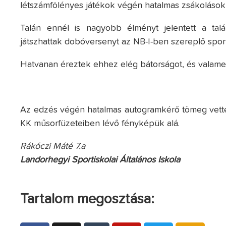
létszámfölényes játékok végén hatalmas zsákolások
Talán ennél is nagyobb élményt jelentett a ta
játszhattak dobóversenyt az NB-I-ben szereplő spor
Hatvanan éreztek ehhez elég bátorságot, és valamen
Az edzés végén hatalmas autogramkérő tömeg vette 
KK műsorfüzeteiben lévő fényképük alá.
Rákóczi Máté 7.a
Landorhegyi Sportiskolai Általános Iskola
Tartalom megosztása: