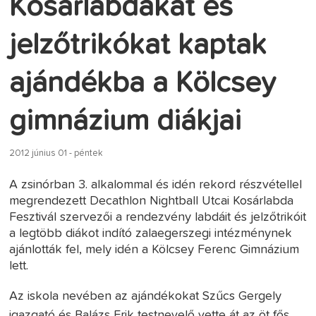
Kosárlabdákat és
jelzőtrikókat kaptak
ajándékba a Kölcsey
gimnázium diákjai
2012 június 01 - péntek
A zsinórban 3. alkalommal és idén rekord részvétellel
megrendezett Decathlon Nightball Utcai Kosárlabda
Fesztivál szervezői a rendezvény labdáit és jelzőtrikóit
a legtöbb diákot indító zalaegerszegi intézménynek
ajánlották fel, mely idén a Kölcsey Ferenc Gimnázium
lett.
Az iskola nevében az ajándékokat Szűcs Gergely
igazgató és Balázs Erik testnevelő vette át az öt fős