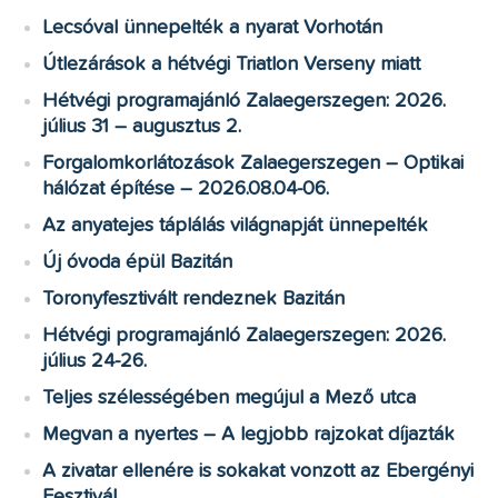
Lecsóval ünnepelték a nyarat Vorhotán
Útlezárások a hétvégi Triatlon Verseny miatt
Hétvégi programajánló Zalaegerszegen: 2026.
július 31 – augusztus 2.
Forgalomkorlátozások Zalaegerszegen – Optikai
hálózat építése – 2026.08.04-06.
Az anyatejes táplálás világnapját ünnepelték
Új óvoda épül Bazitán
Toronyfesztivált rendeznek Bazitán
Hétvégi programajánló Zalaegerszegen: 2026.
július 24-26.
Teljes szélességében megújul a Mező utca
Megvan a nyertes – A legjobb rajzokat díjazták
A zivatar ellenére is sokakat vonzott az Ebergényi
Fesztivál