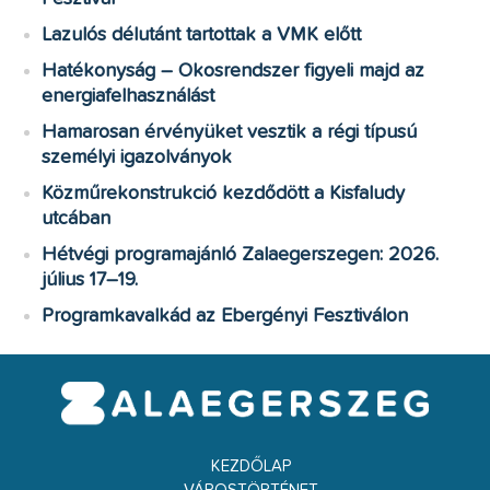
Lazulós délutánt tartottak a VMK előtt
Hatékonyság – Okosrendszer figyeli majd az
energiafelhasználást
Hamarosan érvényüket vesztik a régi típusú
személyi igazolványok
Közműrekonstrukció kezdődött a Kisfaludy
utcában
Hétvégi programajánló Zalaegerszegen: 2026.
július 17–19.
Programkavalkád az Ebergényi Fesztiválon
KEZDŐLAP