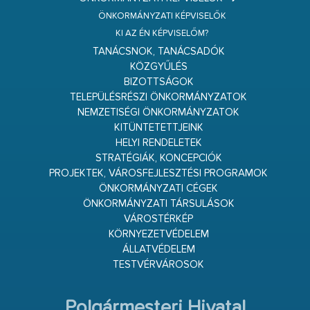
ÖNKORMÁNYZATI KÉPVISELŐK
KI AZ ÉN KÉPVISELŐM?
TANÁCSNOK, TANÁCSADÓK
KÖZGYŰLÉS
BIZOTTSÁGOK
TELEPÜLÉSRÉSZI ÖNKORMÁNYZATOK
NEMZETISÉGI ÖNKORMÁNYZATOK
KITÜNTETETTJEINK
HELYI RENDELETEK
STRATÉGIÁK, KONCEPCIÓK
PROJEKTEK, VÁROSFEJLESZTÉSI PROGRAMOK
ÖNKORMÁNYZATI CÉGEK
ÖNKORMÁNYZATI TÁRSULÁSOK
VÁROSTÉRKÉP
KÖRNYEZETVÉDELEM
ÁLLATVÉDELEM
TESTVÉRVÁROSOK
Polgármesteri Hivatal