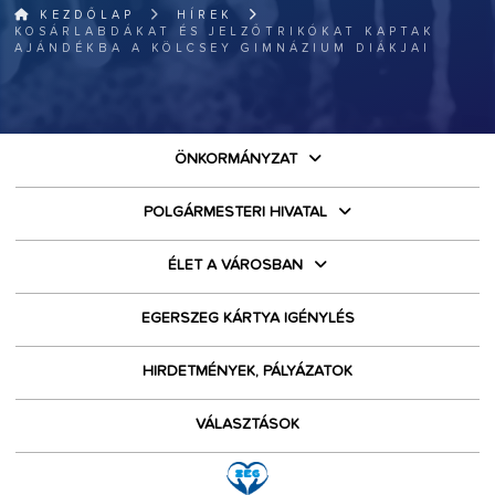
KEZDŐLAP
HÍREK
KOSÁRLABDÁKAT ÉS JELZŐTRIKÓKAT KAPTAK
AJÁNDÉKBA A KÖLCSEY GIMNÁZIUM DIÁKJAI
ÖNKORMÁNYZAT
POLGÁRMESTERI HIVATAL
ÉLET A VÁROSBAN
EGERSZEG KÁRTYA IGÉNYLÉS
HIRDETMÉNYEK, PÁLYÁZATOK
VÁLASZTÁSOK