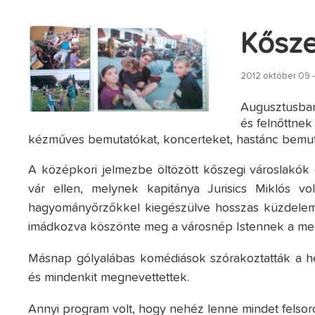
Kősze
2012 október 09 
Augusztusba
és felnőttne
kézműves bemutatókat, koncerteket, hastánc bemut
A középkori jelmezbe öltözött kőszegi városlakók 
vár ellen, melynek kapitánya Jurisics Miklós vo
hagyományőrzőkkel kiegészülve hosszas küzdelem u
imádkozva köszönte meg a városnép Istennek a me
Másnap gólyalábas komédiások szórakoztatták a hel
és mindenkit megnevettettek.
Annyi program volt, hogy nehéz lenne mindet felsoro