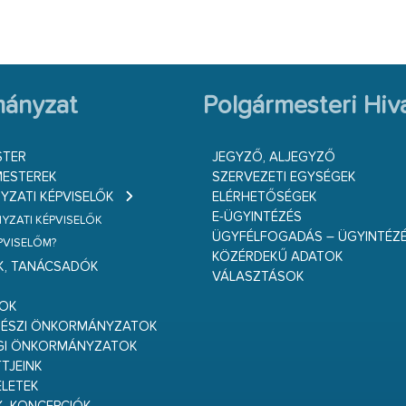
ányzat
Polgármesteri Hiva
STER
JEGYZŐ, ALJEGYZŐ
ESTEREK
SZERVEZETI EGYSÉGEK
ZATI KÉPVISELŐK
ELÉRHETŐSÉGEK
E-ÜGYINTÉZÉS
ZATI KÉPVISELŐK
ÜGYFÉLFOGADÁS – ÜGYINTÉZ
ÉPVISELŐM?
KÖZÉRDEKŰ ADATOK
K, TANÁCSADÓK
VÁLASZTÁSOK
S
GOK
RÉSZI ÖNKORMÁNYZATOK
GI ÖNKORMÁNYZATOK
TJEINK
ELETEK