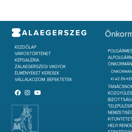
Önkorm
KEZDŐLAP
POLGÁRME
VÁROSTÖRTÉNET
ALPOLGÁRM
KÉPGALÉRIA
ÖNKORMÁNY
ZALAEGERSZEGI VAGYOK
ÖNKORMÁNY
ÉLMÉNYEKET KERESEK
KI AZ ÉN K
VÁLLALKOZOM, BEFEKTETEK
TANÁCSNO
KÖZGYŰLÉ
BIZOTTSÁ
TELEPÜLÉS
NEMZETISÉ
KITÜNTETET
HELYI REND