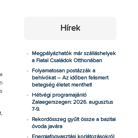
Hírek
Megpályázhatók már szálláshelyek
a Fiatal Családok Otthonában
Folyamatosan postázzák a
a
behívókat – Az időben felismert
i
betegség életet menthet!
s
Hétvégi programajánló
Zalaegerszegen: 2026. augusztus
7-9.
,
Rekordösszeg gyűlt össze a bazitai
óvoda javára
Energiafogyasztási korlátozásokról