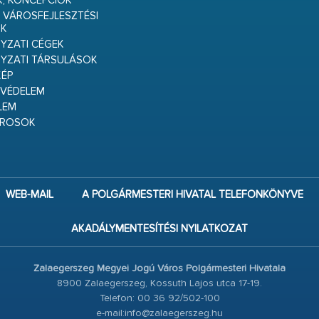
K, KONCEPCIÓK
 VÁROSFEJLESZTÉSI
K
ZATI CÉGEK
YZATI TÁRSULÁSOK
ÉP
VÉDELEM
LEM
ÁROSOK
WEB-MAIL
A POLGÁRMESTERI HIVATAL TELEFONKÖNYVE
AKADÁLYMENTESÍTÉSI NYILATKOZAT
Zalaegerszeg Megyei Jogú Város Polgármesteri Hivatala
8900 Zalaegerszeg, Kossuth Lajos utca 17-19.
Telefon: 00 36 92/502-100
e-mail:info@zalaegerszeg.hu