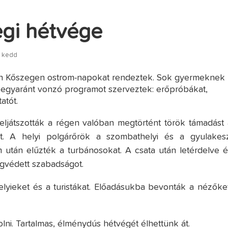
gi hétvége
- kedd
n Kőszegen ostrom-napokat rendeztek. Sok gyermeknek
k egyaránt vonzó programot szerveztek: erőpróbákat,
atót.
eljátszották a régen valóban megtörtént török támadást 
lt. A helyi polgárőrök a szombathelyi és a gyulakesz
tán elűzték a turbánosokat. A csata után letérdelve é
gvédett szabadságot.
yieket és a turistákat. Előadásukba bevonták a nézőket
lni. Tartalmas, élménydús hétvégét élhettünk át.