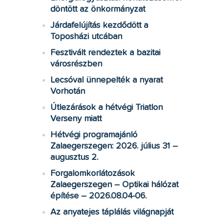
döntött az önkormányzat
Járdafelújítás kezdődött a
Toposházi utcában
Fesztivált rendeztek a bazitai
városrészben
Lecsóval ünnepelték a nyarat
Vorhotán
Útlezárások a hétvégi Triatlon
Verseny miatt
Hétvégi programajánló
Zalaegerszegen: 2026. július 31 –
augusztus 2.
Forgalomkorlátozások
Zalaegerszegen – Optikai hálózat
építése – 2026.08.04-06.
Az anyatejes táplálás világnapját