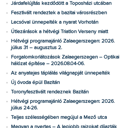
Járdafelújítás kezdődött a Toposházi utcában
Fesztivált rendeztek a bazitai városrészben
Lecsóval ünnepelték a nyarat Vorhotán
Útlezárások a hétvégi Triatlon Verseny miatt
Hétvégi programajánló Zalaegerszegen: 2026.
július 31 – augusztus 2.
Forgalomkorlátozások Zalaegerszegen – Optikai
hálózat építése – 2026.08.04-06.
Az anyatejes táplálás világnapját ünnepelték
Új óvoda épül Bazitán
Toronyfesztivált rendeznek Bazitán
Hétvégi programajánló Zalaegerszegen: 2026.
július 24-26.
Teljes szélességében megújul a Mező utca
Megvan a nyertes – A legjobb rajzokat díjazták