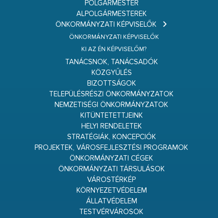
POLGÁRMESTER
ALPOLGÁRMESTEREK
ÖNKORMÁNYZATI KÉPVISELŐK
ÖNKORMÁNYZATI KÉPVISELŐK
KI AZ ÉN KÉPVISELŐM?
TANÁCSNOK, TANÁCSADÓK
KÖZGYŰLÉS
BIZOTTSÁGOK
TELEPÜLÉSRÉSZI ÖNKORMÁNYZATOK
NEMZETISÉGI ÖNKORMÁNYZATOK
KITÜNTETETTJEINK
HELYI RENDELETEK
STRATÉGIÁK, KONCEPCIÓK
PROJEKTEK, VÁROSFEJLESZTÉSI PROGRAMOK
ÖNKORMÁNYZATI CÉGEK
ÖNKORMÁNYZATI TÁRSULÁSOK
VÁROSTÉRKÉP
KÖRNYEZETVÉDELEM
ÁLLATVÉDELEM
TESTVÉRVÁROSOK