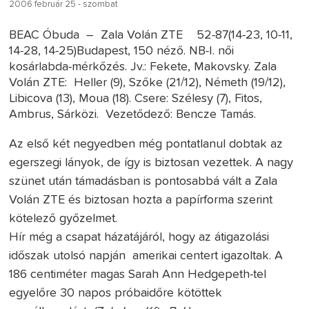
2006 február 25 - szombat
BEAC Óbuda – Zala Volán ZTE 52-87(14-23, 10-11,
14-28, 14-25)Budapest, 150 néző. NB-I. női
kosárlabda-mérkőzés. Jv.: Fekete, Makovsky. Zala
Volán ZTE: Heller (9), Szőke (21/12), Németh (19/12),
Libicova (13), Moua (18). Csere: Szélesy (7), Fitos,
Ambrus, Sárközi. Vezetődező: Bencze Tamás.
Az első két negyedben még pontatlanul dobtak az
egerszegi lányok, de így is biztosan vezettek. A nagy
szünet után támadásban is pontosabbá vált a Zala
Volán ZTE és biztosan hozta a papírforma szerint
kötelező győzelmet.
Hír még a csapat házatájáról, hogy az átigazolási
időszak utolsó napján amerikai centert igazoltak. A
186 centiméter magas Sarah Ann Hedgepeth-tel
egyelőre 30 napos próbaidőre kötöttek