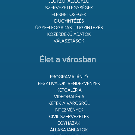
JEGYZŐ, ALJEGYZŐ
SZERVEZETI EGYSÉGEK
ELÉRHETŐSÉGEK
E-ÜGYINTÉZÉS
ÜGYFÉLFOGADÁS – ÜGYINTÉZÉS
KÖZÉRDEKŰ ADATOK
VÁLASZTÁSOK
Élet a városban
PROGRAMAJÁNLÓ
FESZTIVÁLOK, RENDEZVÉNYEK
KÉPGALÉRIA
VIDEÓGALÉRIA
KÉPEK A VÁROSRÓL
INTÉZMÉNYEK
CIVIL SZERVEZETEK
EGYHÁZAK
ÁLLÁSAJÁNLATOK