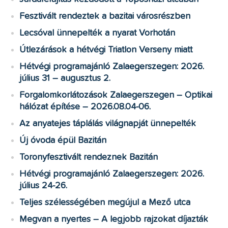
Fesztivált rendeztek a bazitai városrészben
Lecsóval ünnepelték a nyarat Vorhotán
Útlezárások a hétvégi Triatlon Verseny miatt
Hétvégi programajánló Zalaegerszegen: 2026.
július 31 – augusztus 2.
Forgalomkorlátozások Zalaegerszegen – Optikai
hálózat építése – 2026.08.04-06.
Az anyatejes táplálás világnapját ünnepelték
Új óvoda épül Bazitán
Toronyfesztivált rendeznek Bazitán
Hétvégi programajánló Zalaegerszegen: 2026.
július 24-26.
Teljes szélességében megújul a Mező utca
Megvan a nyertes – A legjobb rajzokat díjazták