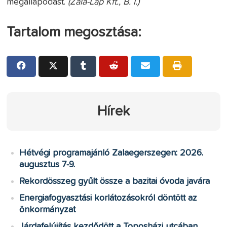
megállapodást.
(Zala-Lap Kft., B. I.)
Tartalom megosztása:
Hírek
Hétvégi programajánló Zalaegerszegen: 2026.
augusztus 7-9.
Rekordösszeg gyűlt össze a bazitai óvoda javára
Energiafogyasztási korlátozásokról döntött az
önkormányzat
Járdafelújítás kezdődött a Toposházi utcában