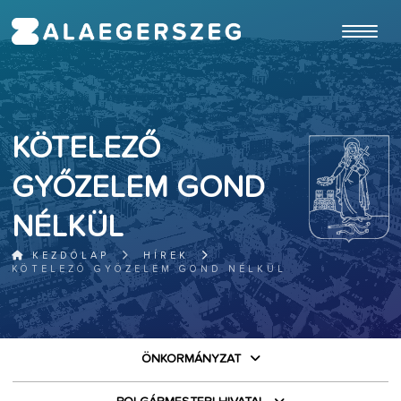
ugrás a fő tartalomhoz
KÖTELEZŐ
GYŐZELEM GOND
NÉLKÜL
KEZDŐLAP
HÍREK
KÖTELEZŐ GYŐZELEM GOND NÉLKÜL
ÖNKORMÁNYZAT