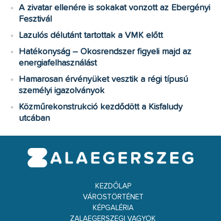
A zivatar ellenére is sokakat vonzott az Ebergényi
Fesztivál
Lazulós délutánt tartottak a VMK előtt
Hatékonyság – Okosrendszer figyeli majd az
energiafelhasználást
Hamarosan érvényüket vesztik a régi típusú
személyi igazolványok
Közműrekonstrukció kezdődött a Kisfaludy
utcában
KEZDŐLAP
VÁROSTÖRTÉNET
KÉPGALÉRIA
ZALAEGERSZEGI VAGYOK